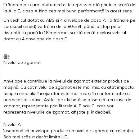
Frânarea
pe
carosabil
umed
este
reprezentată
printr
-o
scară
de
la
A
la
E
,
clasa
A
fiind
cea
mai
buna
performanță
în
acest
sens.
Un
vechicul
dotat
cu ABS
și
4
anvelope
de
clasa
A
(la
frânare
pe
carosabil
umed
)
va
frâna
de la 80km/h
până
la stop pe o
distanță
cu
până
la
18
metri
mai
scurtă
decât
același
vehicul
dotat
cu 4
anvelope
de
clasa
E
.
Nivelul
de
zgomot
Anvelopele
contribuie
la
nivelul
de
zgomot
exterior
produs
de
mașină
. Cu
cât
nivelul
de
zgomot
este
mai
mic, cu
atât
impactul
asupra
mediului
încojurator
este
mai
mic
și
în
conformitate
cu
normele
legislative.
Astfel
, pe
etichetă
se
afișează
trei
clase
de
zgomot
,
reprezentate
prin
literele
A
,
B
sau
C
, care
vor
reprezenta
nivelurile
de
zgomot
,
afișate
și
în
decibeli
.
Nivelul
A
înseamnă
că
anvelopa
produce un
nivel
de
zgomot
cu
cel
puțin
3db
mai
scăzut
decât
limita
UE.