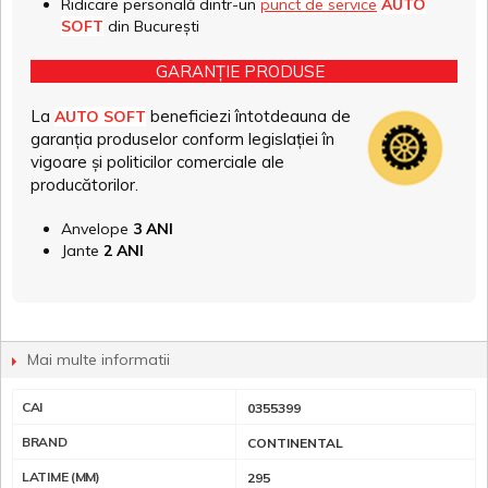
Ridicare personală dintr-un
punct de service
AUTO
SOFT
din București
GARANȚIE PRODUSE
La
beneficiezi întotdeauna de
AUTO SOFT
garanția produselor conform legislației în
vigoare și politicilor comerciale ale
producătorilor.
Anvelope
3 ANI
Jante
2 ANI
Mai multe informatii
CAI
0355399
BRAND
CONTINENTAL
LATIME (MM)
295