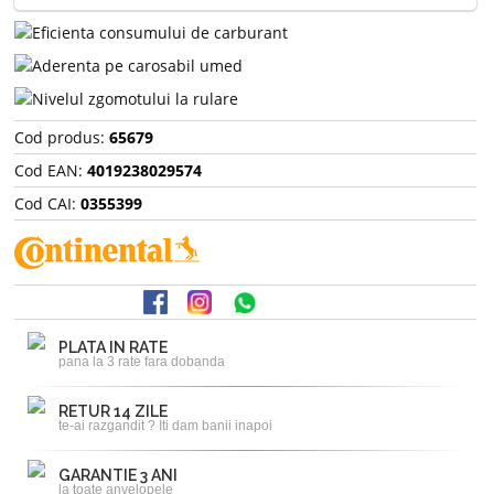
Cod produs:
65679
Cod EAN:
4019238029574
Cod CAI:
0355399
PLATA IN RATE
pana la 3 rate fara dobanda
RETUR 14 ZILE
te-ai razgandit ? Iti dam banii inapoi
GARANTIE 3 ANI
la toate anvelopele