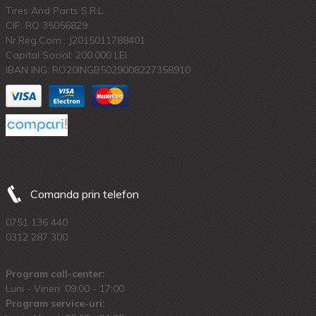
Tires And Parts S.R.L.
CIF: RO 35056829
Nr.Reg.Com.: J2015011788401
Capital Social: 200.000 LEI
IBAN ING: RO20INGB5029008227358910
Comanda prin telefon
0751 136 440
0312 287 300
Program call-center:
Luni - Vineri: 09:00 - 17:00
Program service-uri: