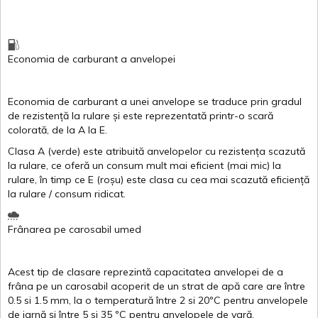
Economia de carburant
a
anvelopei
Economia de carburant a
unei
anvelope
se traduce
prin
gradul
de
rezistență
la
rulare
și
este
reprezentată
printr
-o
scară
colorată
, de la
A
la
E
.
Clasa
A
(
verde
)
este
atribuită
anvelopelor
cu
rezistența
scazută
la
rulare
,
ce
oferă
un
consum
mult
mai
eficient
(
mai
mic) la
rulare
,
în
timp
ce
E
(
roșu
)
este
clasa
cu
cea
mai
scazută
eficiență
la
rulare
/
consum
ridicat
.
Frânarea
pe
carosabil
umed
Acest
tip de
clasare
reprezintă
capacitatea
anvelopei
de a
frâna
pe un
carosabil
acoperit
de un
strat
de
apă
care are
între
0.5
si
1.5 mm, la o
temperatură
între
2
si
20ºC
pentru
anvelopele
de
iarnă
și
între
5
si
35 ºC
pentru
anvelopele
de
vară
.