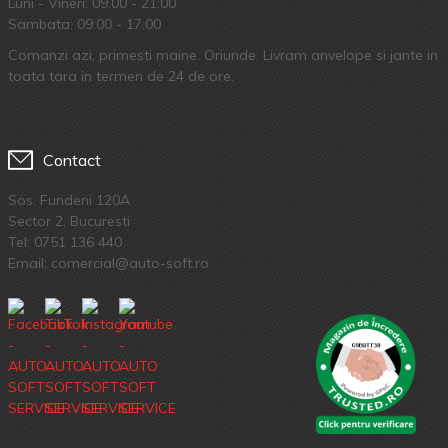
Luni - Vineri: 09.00 - 21:00
Sambata: 09:00 - 17:00
Comanzi azi, primesti maine. Oriunde. Livram anvelope si jante in
toata tara in termen de 24 de ore.
Contact
Sos. Fundeni 120A
Sector 2, Bucuresti
Tel:
0751 136 440
Email: comercial@auto-soft.ro