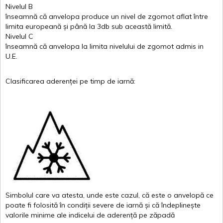
Nivelul
B
înseamnă
că
anvelopa
produce un
nivel
de
zgomot
aflat
între
limita
europeană
și
până
la 3db sub
această
limită
.
Nivelul
C
înseamnă
că
anvelopa
la
limita
nivelului
de
zgomot
admis in
U.E.
Clasificarea
aderenței
pe
timp
de
iarnă
:
Simbolul
care
va
atesta
,
unde
este
cazul
,
că
este
o
anvelopă
ce
poate
fi
folosită
în
condiții
severe de
iarnă
și
că
îndeplinește
valor
i
le
minime
ale
indicelui
de
aderență
pe
zăpadă