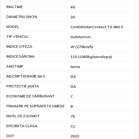
INALTIME
40
DIAMETRU (INCH)
20
MODEL
ContiWinterContact TS 860 S
TIP VEHICUL
Autoturism
INDICE VITEZA
W (270km/h)
INDICE SARCINA
110 (1060kg/anvelopa)
ANOTIMP
Iarna
INSCRIPTIONARE M+S
DA
PROTECTIE JANTA
DA
ECONOMIE DE CARBURANT
C
FRANARE PE SUPRAFETE UMEDE
B
NIVEL DE ZGOMOT
75
EFICIENTA CLASA
C1
DOT
2022