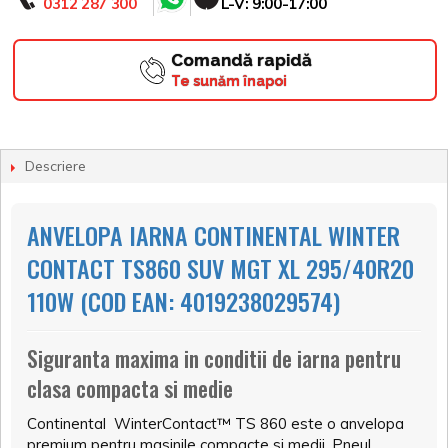
0312 287 300
L-V: 9:00-17:00
Comandă rapidă
Te sunăm înapoi
Descriere
ANVELOPA IARNA CONTINENTAL WINTER
CONTACT TS860 SUV MGT XL 295/40R20
110W (COD EAN: 4019238029574)
Siguranta maxima in conditii de iarna pentru
clasa compacta si medie
Continental WinterContact™ TS 860 este o anvelopa
premium pentru masinile compacte si medii. Pneul