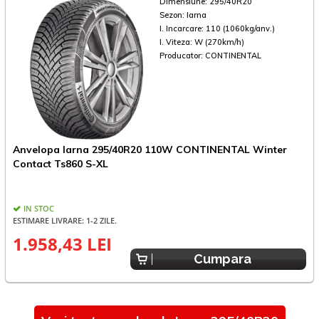
Dimensiune:
295/40R20
Sezon:
Iarna
I. Incarcare:
110 (1060kg/anv.)
I. Viteza:
W (270km/h)
Producator:
CONTINENTAL
Anvelopa Iarna 295/40R20 110W CONTINENTAL Winter
A
Contact Ts860 S-XL
IN STOC
ESTIMARE LIVRARE: 1-2 ZILE.
1.958,43 LEI
1
Cumpara