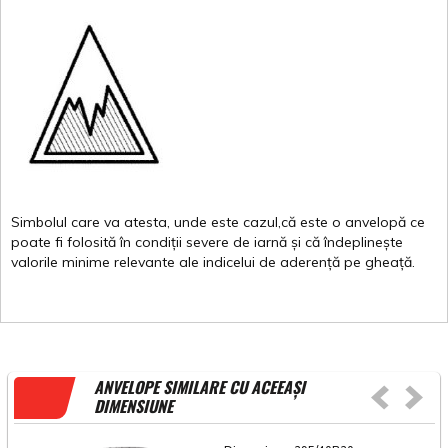
Simbolul
care
va
atesta
,
unde
este
cazul,că
este
o
anvelopă
ce
poate
fi
folosită
în
condiții
severe de
iarnă
și
că
îndeplinește
valorile
minime
relevante
ale
indicelui
de
aderență
pe
gheață
.
ANVELOPE SIMILARE CU ACEEAȘI
DIMENSIUNE