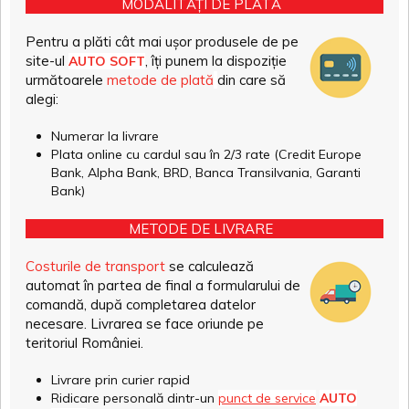
MODALITĂȚI DE PLATĂ
Pentru a plăti cât mai ușor produsele de pe
site-ul
, îți punem la dispoziție
AUTO SOFT
următoarele
metode de plată
din care să
alegi:
Numerar la livrare
Plata online cu cardul sau în 2/3 rate (Credit Europe
Bank, Alpha Bank, BRD, Banca Transilvania, Garanti
Bank)
METODE DE LIVRARE
Costurile de transport
se calculează
automat în partea de final a formularului de
comandă, după completarea datelor
necesare. Livrarea se face oriunde pe
teritoriul României.
Livrare prin curier rapid
Ridicare personală dintr-un
punct de service
AUTO