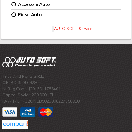
Accesorii Auto
Piese Auto
AUTO SOFT Service
Tires And Parts S.R.L.
CIF: RO 35056829
Nr.Reg.Com.: J2015011788401
Capital Social: 200.000 LEI
IBAN ING: RO20INGB5029008227358910