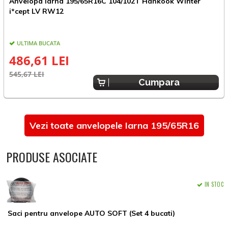
Anvelopa Iarna 195/65R16C 104/102T Hankook Winter
A
i*cept LV RW12
ULTIMA BUCATA
486,61 LEI
545,67 LEI
8
Cumpara
Vezi toate anvelopele Iarna 195/65R16
PRODUSE ASOCIATE
IN STOC
Saci pentru anvelope AUTO SOFT (Set 4 bucati)