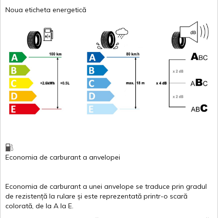
Noua eticheta energetică
Economia de carburant
a
anvelopei
Economia de carburant a
unei
anvelope
se traduce
prin
gradul
de
rezistență
la
rulare
și
este
reprezentată
printr
-o
scară
colorată
, de la
A
la
E
.