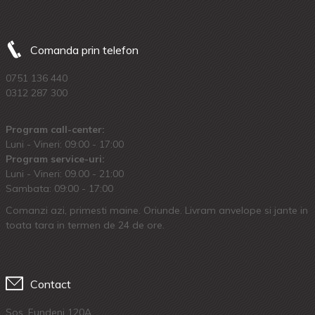
Comanda prin telefon
0751 136 440
0312 287 300
Program call-center:
Luni - Vineri: 09:00 - 17:00
Program service-uri:
Luni - Vineri: 09.00 - 21:00
Sambata: 09:00 - 17:00
Comanzi azi, primesti maine. Oriunde. Livram anvelope si jante in
toata tara in termen de 24 de ore.
Contact
Sos. Fundeni 120A