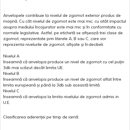
Anvelopele
contribuie
la
nivelul
de
zgomot
exterior
produs
de
mașină
. Cu
cât
nivelul
de
zgomot
este
mai
mic, cu
atât
impactul
asupra
mediului
încojurator
este
mai
mic
și
în
conformitate
cu
normele
legislative.
Astfel
, pe
etichetă
se
afișează
trei
clase
de
zgomot
,
reprezentate
prin
literele
A
,
B
sau
C
, care
vor
reprezenta
nivelurile
de
zgomot
,
afișate
și
în
decibeli
.
Nivelul
A
înseamnă
că
anvelopa
produce un
nivel
de
zgomot
cu
cel
puțin
3db
mai
scăzut
decât
limita
UE.
Nivelul
B
înseamnă
că
anvelopa
produce un
nivel
de
zgomot
aflat
între
limita
europeană
și
până
la 3db sub
această
limită
.
Nivelul
C
înseamnă
că
anvelopa
la
limita
nivelului
de
zgomot
admis in
U.E.
Clasificarea
aderenței
pe
timp
de
iarnă
: