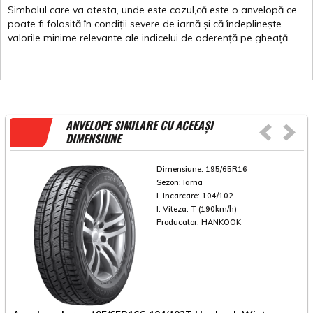
Simbolul
care
va
atesta
,
unde
este
cazul,că
este
o
anvelopă
ce
poate
fi
folosită
în
condiții
severe de
iarnă
și
că
îndeplinește
valorile
minime
relevante
ale
indicelui
de
aderență
pe
gheață
.
ANVELOPE SIMILARE CU ACEEAȘI
DIMENSIUNE
Dimensiune:
195/65R16
Sezon:
Iarna
I. Incarcare:
104/102
I. Viteza:
T (190km/h)
Producator:
HANKOOK