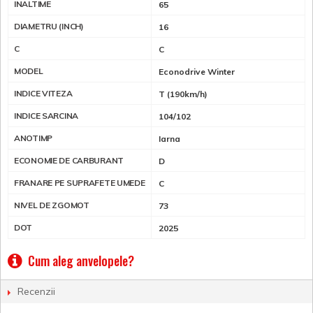
INALTIME
65
DIAMETRU (INCH)
16
C
C
MODEL
Econodrive Winter
INDICE VITEZA
T (190km/h)
INDICE SARCINA
104/102
ANOTIMP
Iarna
ECONOMIE DE CARBURANT
D
FRANARE PE SUPRAFETE UMEDE
C
NIVEL DE ZGOMOT
73
DOT
2025
Cum aleg anvelopele?
Recenzii