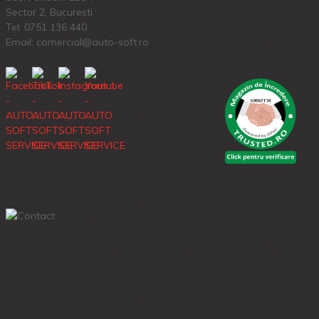
Sector 2, Bucuresti
Tel:
0751 136 440
Email: comercial@auto-soft.ro