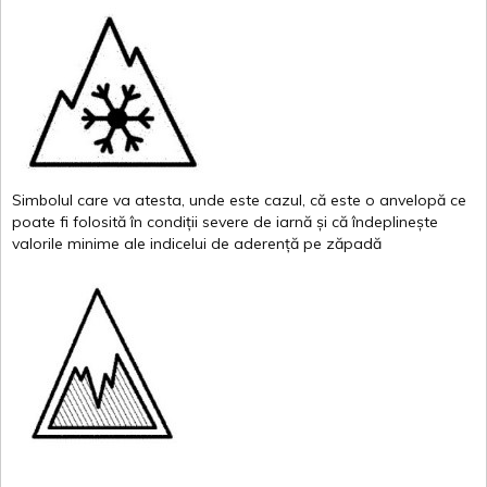
Simbolul
care
va
atesta
,
unde
este
cazul
,
că
este
o
anvelopă
ce
poate
fi
folosită
în
condiții
severe de
iarnă
și
că
îndeplinește
valor
i
le
minime
ale
indicelui
de
aderență
pe
zăpadă