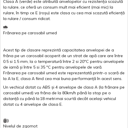
Clasa
A
(
verde
)
este
atribuită
anvelopelor
cu
rezistența
scazută
la
rulare
,
ce
oferă
un
consum
mult
mai
eficient
(
mai
mic) la
rulare
,
în
timp
ce
E
(
roșu
)
este
clasa
cu
cea
mai
scazută
eficiență
la
rulare
/
consum
ridicat
.
Frânarea
pe
carosabil
umed
Acest
tip de
clasare
reprezintă
capacitatea
anvelopei
de a
frâna
pe un
carosabil
acoperit
de un
strat
de
apă
care are
între
0.5
si
1.5 mm, la o
temperatură
între
2
si
20ºC
pentru
anvelopele
de
iarnă
și
între
5
si
35 ºC
pentru
anvelopele
de
vară
.
Frânarea
pe
carosabil
umed
este
reprezentată
printr
-o
scară
de
la
A
la
E
,
clasa
A
fiind
cea
mai
buna
performanță
în
acest
sens.
Un
vechicul
dotat
cu ABS
și
4
anvelope
de
clasa
A
(la
frânare
pe
carosabil
umed
)
va
frâna
de la 80km/h
până
la stop pe o
distanță
cu
până
la
18
metri
mai
scurtă
decât
același
vehicul
dotat
cu 4
anvelope
de
clasa
E
.
Nivelul
de
zgomot