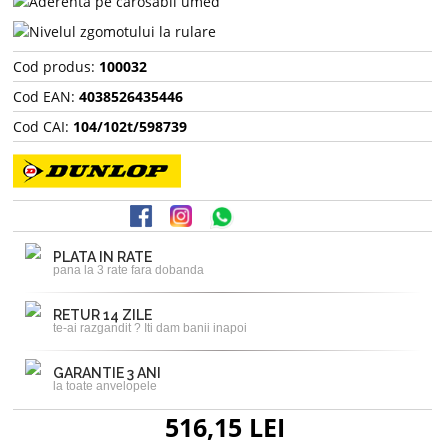
Cod produs:
100032
Cod EAN:
4038526435446
Cod CAI:
104/102t/598739
PLATA IN RATE
pana la 3 rate fara dobanda
RETUR 14 ZILE
te-ai razgandit ? Iti dam banii inapoi
GARANTIE 3 ANI
la toate anvelopele
516,15 LEI