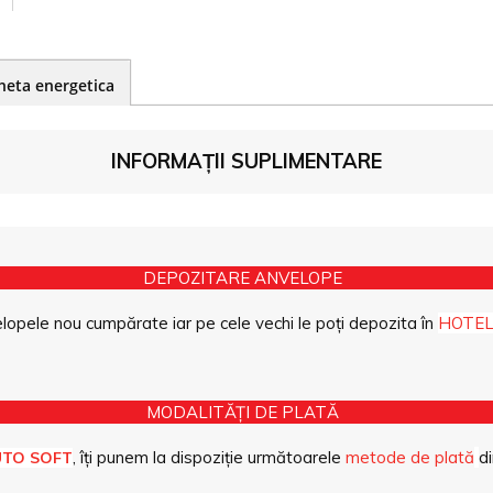
heta energetica
INFORMAȚII SUPLIMENTARE
DEPOZITARE ANVELOPE
opele nou cumpărate iar pe cele vechi le poți depozita în
HOTEL
MODALITĂȚI DE PLATĂ
, îți punem la dispoziție următoarele
metode de plată
di
UTO SOFT