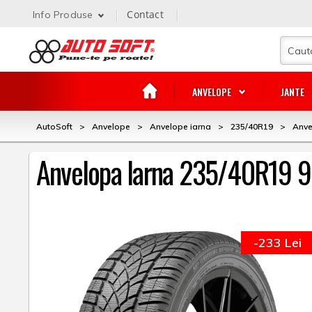
Contact
Info Produse
ANVELOPE
JANTE
AutoSoft
>
Anvelope
>
Anvelope iarna
>
235/40R19
>
Anve
Anvelopa Iarna 235/40R19 9
-233 Lei