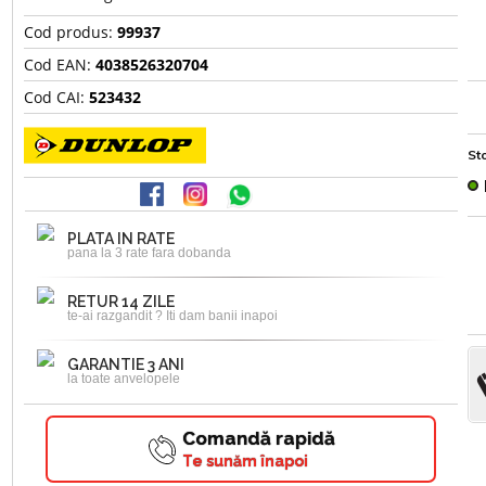
Cod produs:
99937
Cod EAN:
4038526320704
Cod CAI:
523432
Sto
PLATA IN RATE
pana la 3 rate fara dobanda
RETUR 14 ZILE
te-ai razgandit ? Iti dam banii inapoi
GARANTIE 3 ANI
la toate anvelopele
Comandă rapidă
Te sunăm înapoi