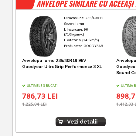
ANVELOPE SIMILARE CU ACEEAȘI
Dimensiune:
235/40R19
Sezon:
Iarna
I. Incarcare:
96
(710kg/anv.)
I. Viteza:
V (240km/h)
Producator:
GOODYEAR
Anvelopa Iarna 235/40R19 96V
Anvelopa
Goodyear UltraGrip Performance 3 XL
Goodyear
Sound C
ULTIMELE 3 BUCATI
ULTIMA 
786,73 LEI
898,7
1.225,04 LEI
1.412,33 
Vezi detalii