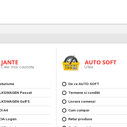
JANTE
AUTO SOFT
Cele mai cautate
Utile
toturisme
De ce AUTO SOFT
OLKSWAGEN Passat
Termene si conditii
OLKSWAGEN Golf 5
Livrare comenzi
DI A4
Cum cumpar
CIA Logan
Retur produse