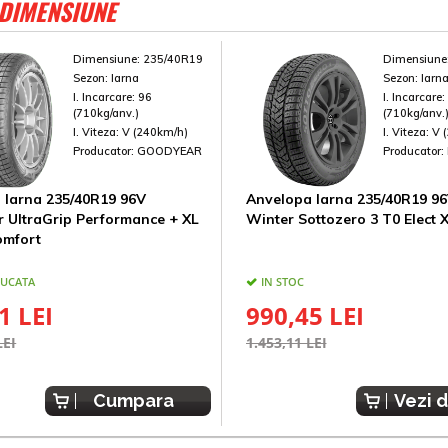
 DIMENSIUNE
Dimensiune:
235/40R19
Dimensiune
Sezon:
Iarna
Sezon:
Iarn
I. Incarcare:
96
I. Incarcare
(710kg/anv.)
(710kg/anv.
I. Viteza:
V (240km/h)
I. Viteza:
V 
Producator:
GOODYEAR
Producator:
 Iarna 235/40R19 96V
Anvelopa Iarna 235/40R19 96V
 UltraGrip Performance + XL
Winter Sottozero 3 T0 Elect
omfort
BUCATA
IN STOC
1 LEI
990,45 LEI
LEI
1.453,11 LEI
Cumpara
Vezi d