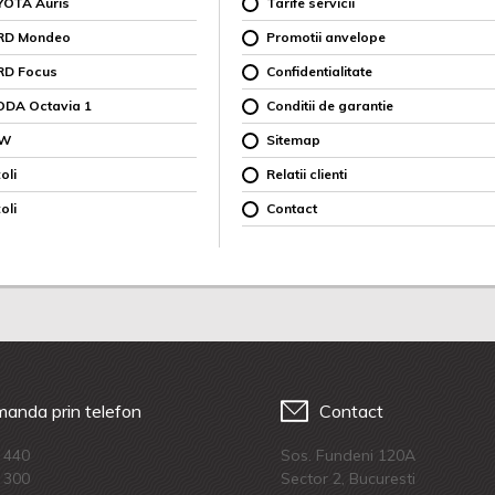
YOTA Auris
Tarife servicii
ORD Mondeo
Promotii anvelope
RD Focus
Confidentialitate
ODA Octavia 1
Conditii de garantie
MW
Sitemap
oli
Relatii clienti
oli
Contact
anda prin telefon
Contact
 440
Sos. Fundeni 120A
 300
Sector 2, Bucuresti