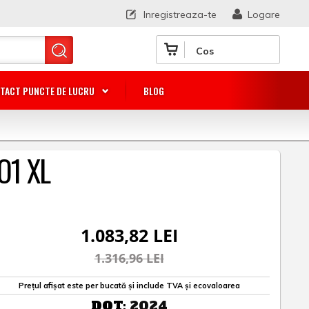
Inregistreaza-te
Logare
Cos
TACT PUNCTE DE LUCRU
BLOG
O1 XL
1.083,82 LEI
1.316,96 LEI
Prețul afișat este per bucată și include TVA și ecovaloarea
DOT:
2024