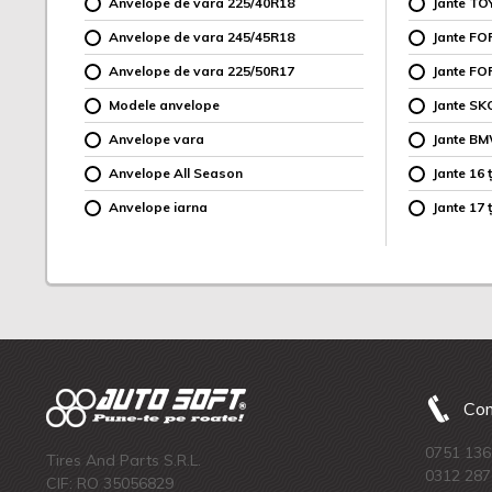
Anvelope de vara 225/40R18
Jante TO
Anvelope de vara 245/45R18
Jante F
Anvelope de vara 225/50R17
Jante FO
Modele anvelope
Jante SK
Anvelope vara
Jante B
Anvelope All Season
Jante 16 ț
Anvelope iarna
Jante 17 ț
Com
0751 136
Tires And Parts S.R.L.
0312 287
CIF: RO 35056829