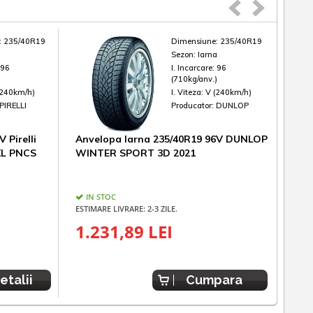
:
235/40R19
Dimensiune:
235/40R19
a
Sezon:
Iarna
:
96
I. Incarcare:
96
)
(710kg/anv.)
(240km/h)
I. Viteza:
V (240km/h)
PIRELLI
Producator:
DUNLOP
 Pirelli
Anvelopa Iarna 235/40R19 96V DUNLOP
Anve
 XL PNCS
WINTER SPORT 3D 2021
Zero
IN STOC
UL
ESTIMARE LIVRARE: 2-3 ZILE.
1.
1.231,89 LEI
1.43
etalii
Cumpara