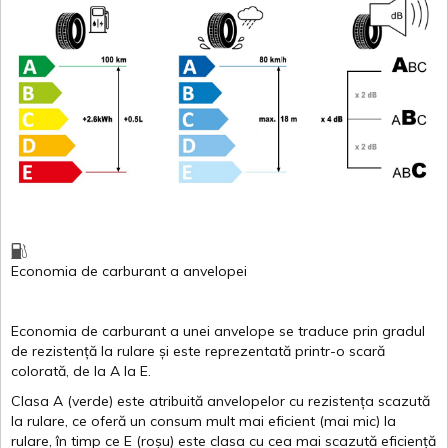
Economia de carburant
a
anvelopei
Economia de carburant a
unei
anvelope
se traduce
prin
gradul
de
rezistență
la
rulare
și
este
reprezentată
printr
-o
scară
colorată
, de la
A
la
E
.
Clasa
A
(
verde
)
este
atribuită
anvelopelor
cu
rezistența
scazută
la
rulare
,
ce
oferă
un
consum
mult
mai
eficient
(
mai
mic) la
rulare
,
în
timp
ce
E
(
roșu
)
este
clasa
cu
cea
mai
scazută
eficiență