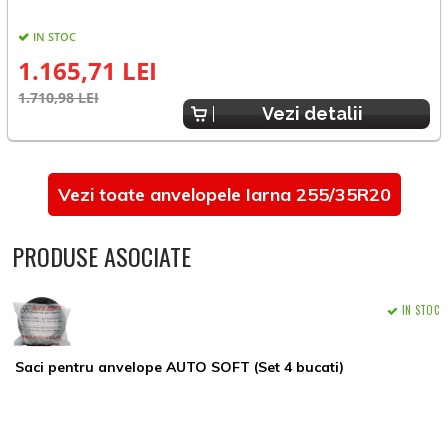
IN STOC
1.165,71 LEI
1
1.710,98 LEI
Vezi detalii
Vezi toate anvelopele Iarna 255/35R20
PRODUSE ASOCIATE
IN STOC
Saci pentru anvelope AUTO SOFT (Set 4 bucati)