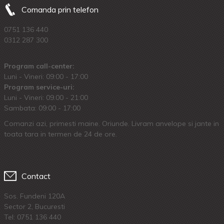
Comanda prin telefon
0751 136 440
0312 287 300
Program call-center:
Luni - Vineri: 09:00 - 17:00
Program service-uri:
Luni - Vineri: 09.00 - 21:00
Sambata: 09:00 - 17:00
Comanzi azi, primesti maine. Oriunde. Livram anvelope si jante in
toata tara in termen de 24 de ore.
Contact
Sos. Fundeni 120A
Sector 2, Bucuresti
Tel:
0751 136 440