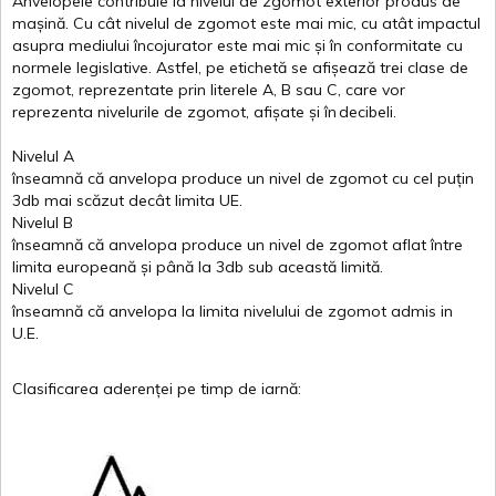
Anvelopele
contribuie
la
nivelul
de
zgomot
exterior
produs
de
mașină
. Cu
cât
nivelul
de
zgomot
este
mai
mic, cu
atât
impactul
asupra
mediului
încojurator
este
mai
mic
și
în
conformitate
cu
normele
legislative.
Astfel
, pe
etichetă
se
afișează
trei
clase
de
zgomot
,
reprezentate
prin
literele
A
,
B
sau
C
, care
vor
reprezenta
nivelurile
de
zgomot
,
afișate
și
în
decibeli
.
Nivelul
A
înseamnă
că
anvelopa
produce un
nivel
de
zgomot
cu
cel
puțin
3db
mai
scăzut
decât
limita
UE.
Nivelul
B
înseamnă
că
anvelopa
produce un
nivel
de
zgomot
aflat
între
limita
europeană
și
până
la 3db sub
această
limită
.
Nivelul
C
înseamnă
că
anvelopa
la
limita
nivelului
de
zgomot
admis in
U.E.
Clasificarea
aderenței
pe
timp
de
iarnă
: