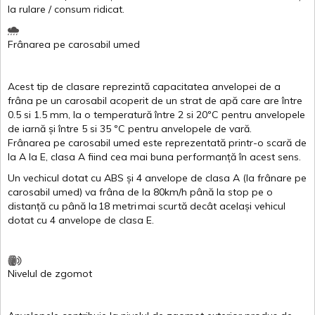
la
rulare
/
consum
ridicat
.
Frânarea
pe
carosabil
umed
Acest
tip de
clasare
reprezintă
capacitatea
anvelopei
de a
frâna
pe un
carosabil
acoperit
de un
strat
de
apă
care are
între
0.5
si
1.5 mm, la o
temperatură
între
2
si
20ºC
pentru
anvelopele
de
iarnă
și
între
5
si
35 ºC
pentru
anvelopele
de
vară
.
Frânarea
pe
carosabil
umed
este
reprezentată
printr
-o
scară
de
la
A
la
E
,
clasa
A
fiind
cea
mai
buna
performanță
în
acest
sens.
Un
vechicul
dotat
cu ABS
și
4
anvelope
de
clasa
A
(la
frânare
pe
carosabil
umed
)
va
frâna
de la 80km/h
până
la stop pe o
distanță
cu
până
la
18
metri
mai
scurtă
decât
același
vehicul
dotat
cu 4
anvelope
de
clasa
E
.
Nivelul
de
zgomot