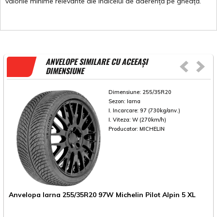
valorile
minime
relevante
ale
indicelui
de
aderență
pe
gheață
.
ANVELOPE SIMILARE CU ACEEAȘI
DIMENSIUNE
Dimensiune:
255/35R20
Sezon:
Iarna
I. Incarcare:
97 (730kg/anv.)
I. Viteza:
W (270km/h)
Producator:
MICHELIN
A
Anvelopa Iarna 255/35R20 97W Michelin Pilot Alpin 5 XL