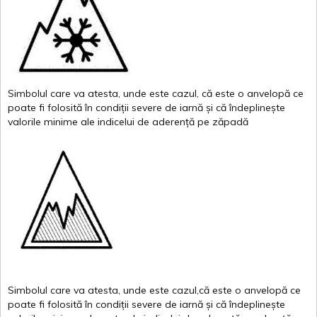
Simbolul
care
va
atesta
,
unde
este
cazul
,
că
este
o
anvelopă
ce
poate
fi
folosită
în
condiții
severe de
iarnă
și
că
îndeplinește
valor
i
le
minime
ale
indicelui
de
aderență
pe
zăpadă
Simbolul
care
va
atesta
,
unde
este
cazul,că
este
o
anvelopă
ce
poate
fi
folosită
în
condiții
severe de
iarnă
și
că
îndeplinește