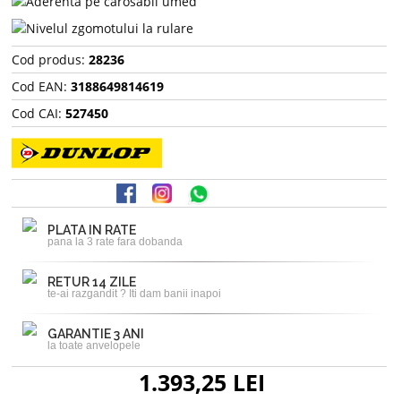
Cod produs:
28236
Cod EAN:
3188649814619
Cod CAI:
527450
PLATA IN RATE
pana la 3 rate fara dobanda
RETUR 14 ZILE
te-ai razgandit ? Iti dam banii inapoi
GARANTIE 3 ANI
la toate anvelopele
1.393,25 LEI