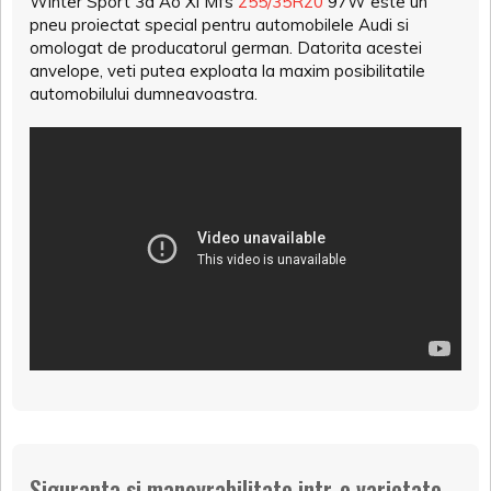
Winter Sport 3d Ao Xl Mfs
255/35R20
97W este un
pneu proiectat special pentru automobilele Audi si
omologat de producatorul german. Datorita acestei
anvelope, veti putea exploata la maxim posibilitatile
automobilului dumneavoastra.
Siguranta si manevrabilitate intr-o varietate