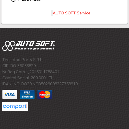
AUTO SOFT Service
Tires And Parts S.R.L.
CIF: RO 35056829
Nr.Reg.Com.: J2015011788401
Capital Social: 200.000 LEI
IBAN ING: RO20INGB5029008227358910