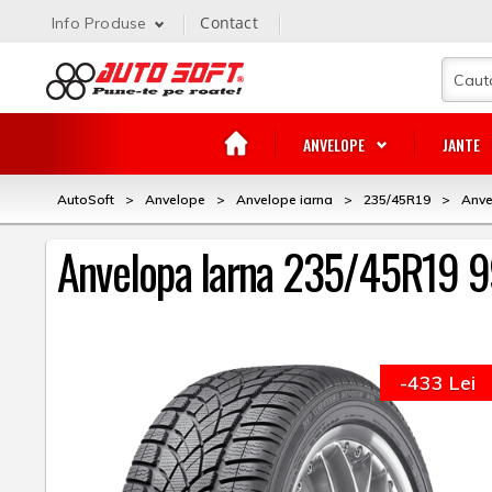
Contact
Info Produse
ANVELOPE
JANTE
AutoSoft
>
Anvelope
>
Anvelope iarna
>
235/45R19
>
Anve
Anvelopa Iarna 235/45R19 9
-433 Lei