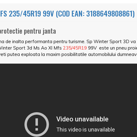
FS 235/45R19 99V (COD EAN: 3188649808861)
protectie pentru janta
 de inalta performanta pentru turisme. Sp Winter Sport 3D va va 
 Winter Sport 3d Ms Ao Xl Mfs
235/45R19
99V este un pneu proie
eti putea exploata la maxim posibilitatile automobilului dumnea