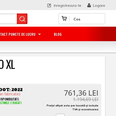
Inregistreaza-te
Logare
Cos
TACT PUNCTE DE LUCRU
BLOG
O XL
DOT:
2022
761,36 LEI
an fabricatie)
1.194,69 LEI
ISPONIBILITATE:
LTIMELE 2 BUCATI
Prețul afișat este per bucată și include
TVA și ecovaloarea