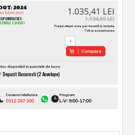
DOT:
2024
1.035,41 LEI
an fabricatie)
1.194,69 LEI
ISPONIBILITATE:
LTIMELE 2 BUCATI
Prețul afișat este per bucată și include
TVA și ecovaloarea
Cumpara
toc disponibil in punctele de lucru:
Depozit Bucuresti (2 Anvelope)
Comenzi telefonice
Program
0312 287 300
L-V: 9:00-17:00