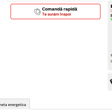
Comandă rapidă
(
Te sunăm înapoi
D
U
S
heta energetica