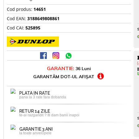
Cod produs:
14651
Cod EAN:
3188649808861
Cod CAI:
525895
S
(
GARANTIE:
36 Luni
D
U
GARANTĂM DOT-UL AFIȘAT
PLATA IN RATE
pana la 3 rate fara dobanda
RETUR 14 ZILE
te-ai razgandit ? Iti dam banii inapoi
S
GARANTIE 3 ANI
la toate anvelopele