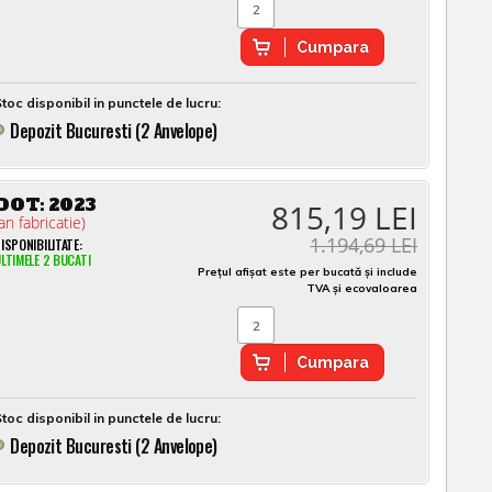
Cumpara
toc disponibil in punctele de lucru:
Depozit Bucuresti (2 Anvelope)
DOT:
2023
815,19 LEI
an fabricatie)
1.194,69 LEI
ISPONIBILITATE:
LTIMELE 2 BUCATI
Prețul afișat este per bucată și include
TVA și ecovaloarea
Cumpara
toc disponibil in punctele de lucru:
Depozit Bucuresti (2 Anvelope)