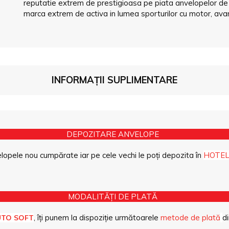
reputatie extrem de prestigioasa pe piata anvelopelor de i
marca extrem de activa in lumea sporturilor cu motor, ava
INFORMAȚII SUPLIMENTARE
DEPOZITARE ANVELOPE
opele nou cumpărate iar pe cele vechi le poți depozita în
HOTEL
MODALITĂȚI DE PLATĂ
, îți punem la dispoziție următoarele
metode de plată
di
UTO SOFT