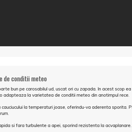
te de conditii meteo
bun pe carosabilul ud, uscat ori cu zapada. In acest scop ea dispu
re o adapteaza la varietatea de conditii meteo din anotimpul rece.
ea cauciucului la temperaturi joase, oferindu-va aderenta sporita.
drum.
pida si fara turbulente a apei, sporind rezistenta la acvaplanare.