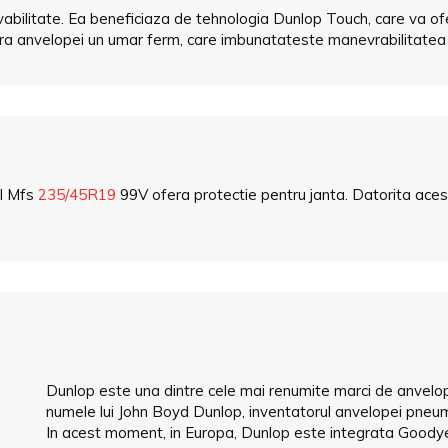
ilitate. Ea beneficiaza de tehnologia Dunlop Touch, care va ofe
era anvelopei un umar ferm, care imbunatateste manevrabilitatea s
Xl Mfs
235/45R19
99V ofera protectie pentru janta. Datorita aces
Dunlop este una dintre cele mai renumite marci de anvelop
numele lui John Boyd Dunlop, inventatorul anvelopei pneum
In acest moment, in Europa, Dunlop este integrata Goodye