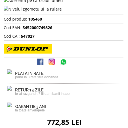
Cod produs:
105460
Cod EAN:
5452000749826
Cod CAI:
547027
PLATA IN RATE
pana la 3 rate fara dobanda
RETUR 14 ZILE
te-ai razgandit ? Iti dam banii inapoi
GARANTIE 3 ANI
la toate anvelopele
772,85 LEI