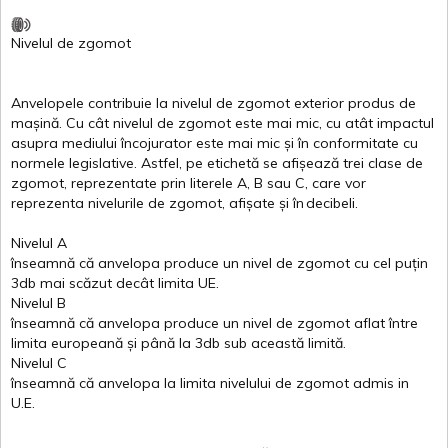
Nivelul
de
zgomot
Anvelopele
contribuie
la
nivelul
de
zgomot
exterior
produs
de
mașină
. Cu
cât
nivelul
de
zgomot
este
mai
mic, cu
atât
impactul
asupra
mediului
încojurator
este
mai
mic
și
în
conformitate
cu
normele
legislative.
Astfel
, pe
etichetă
se
afișează
trei
clase
de
zgomot
,
reprezentate
prin
literele
A
,
B
sau
C
, care
vor
reprezenta
nivelurile
de
zgomot
,
afișate
și
în
decibeli
.
Nivelul
A
înseamnă
că
anvelopa
produce un
nivel
de
zgomot
cu
cel
puțin
3db
mai
scăzut
decât
limita
UE.
Nivelul
B
înseamnă
că
anvelopa
produce un
nivel
de
zgomot
aflat
între
limita
europeană
și
până
la 3db sub
această
limită
.
Nivelul
C
înseamnă
că
anvelopa
la
limita
nivelului
de
zgomot
admis in
U.E.