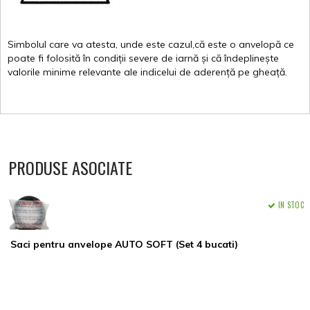
Simbolul
care
va
atesta
,
unde
este
cazul,că
este
o
anvelopă
ce
poate
fi
folosită
în
condiții
severe de
iarnă
și
că
îndeplinește
valorile
minime
relevante
ale
indicelui
de
aderență
pe
gheață
.
PRODUSE ASOCIATE
IN STOC
Saci pentru anvelope AUTO SOFT (Set 4 bucati)