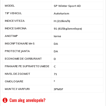
MODEL
SP Winter Sport 4D
TIP VEHICUL
Autoturism
INDICE VITEZA
H (210km/h)
INDICE SARCINA
91 (615kg/anvelopa)
ANOTIMP
Iarna
INSCRIPTIONARE M+S
DA
PROTECTIE JANTA
DA
ECONOMIE DE CARBURANT
D
FRANARE PE SUPRAFETE UMEDE
C
NIVEL DE ZGOMOT
71
OMOLOGARE
*
MUNTE 3 VARFURI
3PMSF
Cum aleg anvelopele?