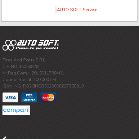
AUTO SOFT Service
Tires And Parts S.R.L.
CIF: RO 35056829
Nr.Reg.Com.: J2015011788401
Capital Social: 200.000 LEI
IBAN ING: RO20INGB5029008227358910