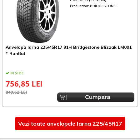
I. Viteza:
H (210km/h)
Producator:
BRIDGESTONE
Anvelopa Iarna 225/45R17 91H Bridgestone Blizzak LM001
A
*-Runflat
IN STOC
756,85 LEI
849,62 LEI
9
Cumpara
Vezi toate anvelopele Iarna 225/45R17