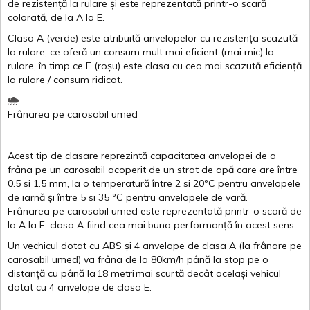
de
rezistență
la
rulare
și
este
reprezentată
printr
-o
scară
colorată
, de la
A
la
E
.
Clasa
A
(
verde
)
este
atribuită
anvelopelor
cu
rezistența
scazută
la
rulare
,
ce
oferă
un
consum
mult
mai
eficient
(
mai
mic) la
rulare
,
în
timp
ce
E
(
roșu
)
este
clasa
cu
cea
mai
scazută
eficiență
la
rulare
/
consum
ridicat
.
Frânarea
pe
carosabil
umed
Acest
tip de
clasare
reprezintă
capacitatea
anvelopei
de a
frâna
pe un
carosabil
acoperit
de un
strat
de
apă
care are
între
0.5
si
1.5 mm, la o
temperatură
între
2
si
20ºC
pentru
anvelopele
de
iarnă
și
între
5
si
35 ºC
pentru
anvelopele
de
vară
.
Frânarea
pe
carosabil
umed
este
reprezentată
printr
-o
scară
de
la
A
la
E
,
clasa
A
fiind
cea
mai
buna
performanță
în
acest
sens.
Un
vechicul
dotat
cu ABS
și
4
anvelope
de
clasa
A
(la
frânare
pe
carosabil
umed
)
va
frâna
de la 80km/h
până
la stop pe o
distanță
cu
până
la
18
metri
mai
scurtă
decât
același
vehicul
dotat
cu 4
anvelope
de
clasa
E
.