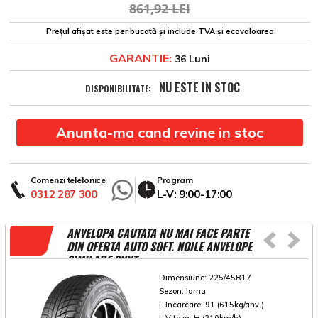
861,92 LEI
Prețul afișat este per bucată și include TVA și ecovaloarea
GARANTIE:
36 Luni
NU ESTE IN STOC
DISPONIBILITATE:
Anunta-ma cand revine in stoc
Comenzi telefonice
Program
0312 287 300
L-V: 9:00-17:00
ANVELOPA CAUTATA NU MAI FACE PARTE
DIN OFERTA AUTO SOFT. NOILE ANVELOPE
SIMILARE SUNT
Dimensiune:
225/45R17
Sezon:
Iarna
I. Incarcare:
91 (615kg/anv.)