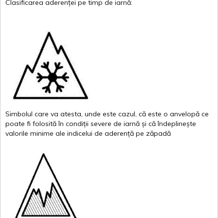
Clasificarea
aderenței
pe
timp
de
iarnă
:
Simbolul
care
va
atesta
,
unde
este
cazul
,
că
este
o
anvelopă
ce
poate
fi
folosită
în
condiții
severe de
iarnă
și
că
îndeplinește
valor
i
le
minime
ale
indicelui
de
aderență
pe
zăpadă