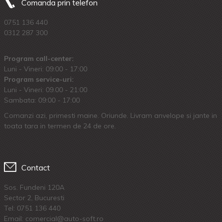
Comanda prin telefon
0751 136 440
0312 287 300
Program call-center:
Luni - Vineri: 09:00 - 17:00
Program service-uri:
Luni - Vineri: 09.00 - 21:00
Sambata: 09:00 - 17:00
Comanzi azi, primesti maine. Oriunde. Livram anvelope si jante in
toata tara in termen de 24 de ore.
Contact
Sos. Fundeni 120A
Sector 2, Bucuresti
Tel:
0751 136 440
Email: comercial@auto-soft.ro