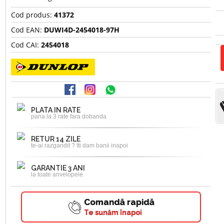
Cod produs:
41372
Cod EAN:
DUWI4D-2454018-97H
Cod CAI:
2454018
PLATA IN RATE
pana la 3 rate fara dobanda
RETUR 14 ZILE
te-ai razgandit ? Iti dam banii inapoi
GARANTIE 3 ANI
la toate anvelopele
Comandă rapidă
Te sunăm înapoi