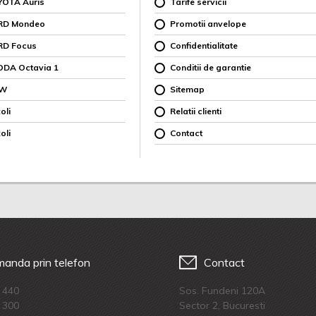
YOTA Auris
Tarife servicii
ORD Mondeo
Promotii anvelope
RD Focus
Confidentialitate
ODA Octavia 1
Conditii de garantie
MW
Sitemap
oli
Relatii clienti
oli
Contact
anda prin telefon
Contact
 440
Sos. Fundeni 120A
 300
Sector 2, Bucuresti