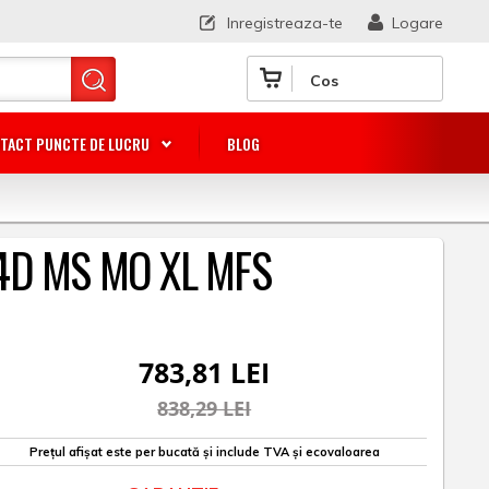
Inregistreaza-te
Logare
Cos
TACT PUNCTE DE LUCRU
BLOG
 4D MS MO XL MFS
783,81 LEI
838,29 LEI
Prețul afișat este per bucată și include TVA și ecovaloarea