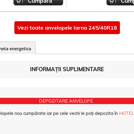
Cumpara
Cum
Vezi toate anvelopele Iarna 245/40R18
heta energetica
INFORMAȚII SUPLIMENTARE
DEPOZITARE ANVELOPE
opele nou cumpărate iar pe cele vechi le poți depozita în
HOTEL