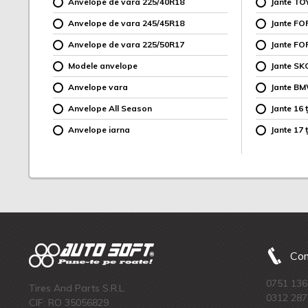
Anvelope de vara 225/40R18
Jante TO
Anvelope de vara 245/45R18
Jante F
Anvelope de vara 225/50R17
Jante FO
Modele anvelope
Jante SK
Anvelope vara
Jante B
Anvelope All Season
Jante 16 ț
Anvelope iarna
Jante 17 ț
Com
0751 136
Tires And Parts S.R.L.
0312 287
CIF: RO 35056829