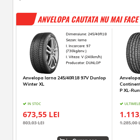
ANVELOPA CAUTATA NU MAI FACE 
Dimensiune:
245/40R18
Sezon:
Iarna
I. Incarcare:
97
(730kg/anv.)
I. Viteza:
V (240km/h)
Producator:
DUNLOP
Anvelopa Iarna 245/40R18 97V Dunlop
Anvelopa
Winter XL
Continen
P XL-Run
IN STOC
ULTIMELE
673,55 LEI
1.113
803,03 LEI
1.285,00 