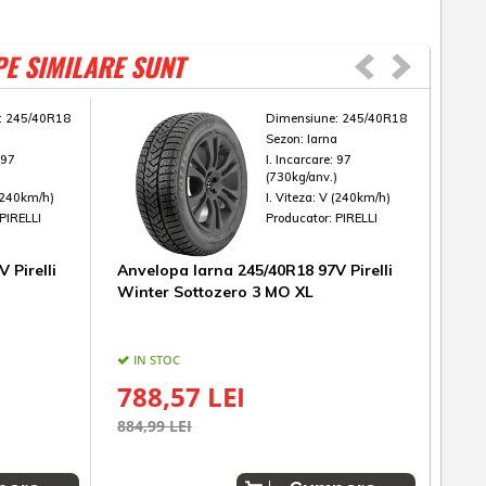
PE SIMILARE SUNT
:
245/40R18
Dimensiune:
245/40R18
a
Sezon:
Iarna
:
97
I. Incarcare:
97
)
(730kg/anv.)
(240km/h)
I. Viteza:
V (240km/h)
PIRELLI
Producator:
PIRELLI
 Pirelli
Anvelopa Iarna 245/40R18 97V Pirelli
Anv
Winter Sottozero 3 MO XL
Brid
IN STOC
IN
788,57 LEI
73
884,99 LEI
829,