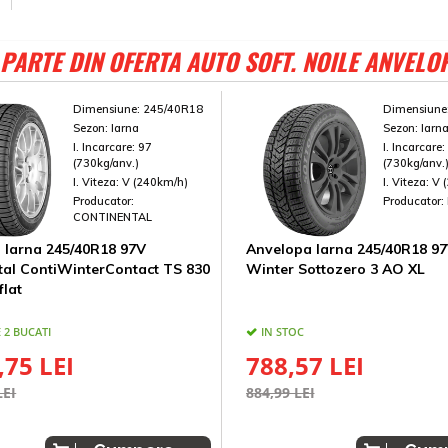
PARTE DIN OFERTA AUTO SOFT. NOILE ANVELO
Dimensiune:
245/40R18
Dimensiune
Sezon:
Iarna
Sezon:
Iarn
I. Incarcare:
97
I. Incarcare
(730kg/anv.)
(730kg/anv.
I. Viteza:
V (240km/h)
I. Viteza:
V 
Producator:
Producator:
CONTINENTAL
 Iarna 245/40R18 97V
Anvelopa Iarna 245/40R18 97V
tal ContiWinterContact TS 830
Winter Sottozero 3 AO XL
flat
 2 BUCATI
IN STOC
,75 LEI
788,57 LEI
LEI
884,99 LEI