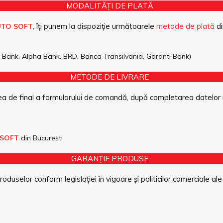
MODALITĂȚI DE PLATĂ
, îți punem la dispoziție următoarele
metode de plată
di
UTO SOFT
pe Bank, Alpha Bank, BRD, Banca Transilvania, Garanti Bank)
METODE DE LIVRARE
a de final a formularului de comandă, după completarea datelor 
 SOFT
din București
GARANȚIE PRODUSE
duselor conform legislației în vigoare și politicilor comerciale ale