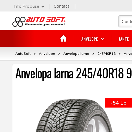
Contact
Info Produse
ANVELOPE
JANTE
AutoSoft
>
Anvelope
>
Anvelope iarna
>
245/40R18
>
Anve
Anvelopa Iarna 245/40R18
-54 Lei