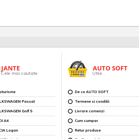
JANTE
AUTO SOFT
Cele mai cautate
Utile
toturisme
De ce AUTO SOFT
OLKSWAGEN Passat
Termene si conditii
OLKSWAGEN Golf 5
Livrare comenzi
DI A4
Cum cumpar
CIA Logan
Retur produse