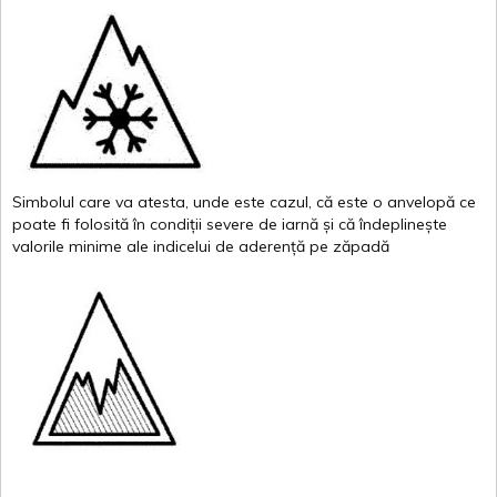
Simbolul
care
va
atesta
,
unde
este
cazul
,
că
este
o
anvelopă
ce
poate
fi
folosită
în
condiții
severe de
iarnă
și
că
îndeplinește
valor
i
le
minime
ale
indicelui
de
aderență
pe
zăpadă