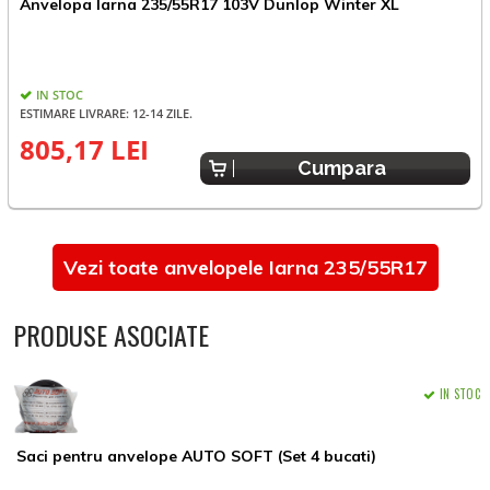
A
Anvelopa Iarna 235/55R17 103V Dunlop Winter XL
IN STOC
ESTIMARE LIVRARE: 12-14 ZILE.
805,17 LEI
6
Cumpara
Vezi toate anvelopele Iarna 235/55R17
PRODUSE ASOCIATE
IN STOC
Saci pentru anvelope AUTO SOFT (Set 4 bucati)