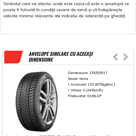
Simbolul
care
va
atesta
,
unde
este
cazul,că
este
o
anvelopă
ce
poate
fi
folosită
în
condiții
severe de
iarnă
și
că
îndeplinește
valorile
minime
relevante
ale
indicelui
de
aderență
pe
gheață
.
ANVELOPE SIMILARE CU ACEEAȘI
DIMENSIUNE
Dimensiune:
235/55R17
Sezon:
Iarna
I. Incarcare:
103 (875kg/anv.)
I. Viteza:
V (240km/h)
Producator:
DUNLOP