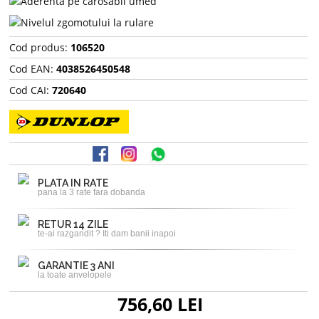
Cod produs:
106520
Cod EAN:
4038526450548
Cod CAI:
720640
PLATA IN RATE
pana la 3 rate fara dobanda
RETUR 14 ZILE
te-ai razgandit ? Iti dam banii inapoi
GARANTIE 3 ANI
la toate anvelopele
756,60 LEI