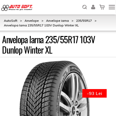
AutoSoft
>
Anvelope
>
Anvelope iarna
>
235/55R17
>
Anvelopa Iarna 235/55R17 103V Dunlop Winter XL
Anvelopa Iarna 235/55R17 103V
Dunlop Winter XL
-93 Lei