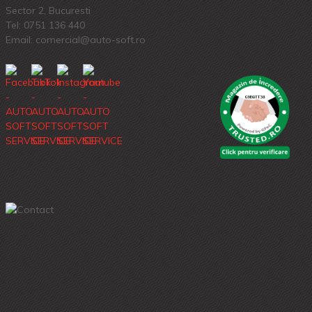
Sector 2, Bucuresti
Tel:
0751 136 440
Email: comercial@auto-soft.ro