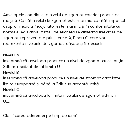
Anvelopele
contribuie
la
nivelul
de
zgomot
exterior
produs
de
mașină
. Cu
cât
nivelul
de
zgomot
este
mai
mic, cu
atât
impactul
asupra
mediului
încojurator
este
mai
mic
și
în
conformitate
cu
normele
legislative.
Astfel
, pe
etichetă
se
afișează
trei
clase
de
zgomot
,
reprezentate
prin
literele
A
,
B
sau
C
, care
vor
reprezenta
nivelurile
de
zgomot
,
afișate
și
în
decibeli
.
Nivelul
A
înseamnă
că
anvelopa
produce un
nivel
de
zgomot
cu
cel
puțin
3db
mai
scăzut
decât
limita
UE.
Nivelul
B
înseamnă
că
anvelopa
produce un
nivel
de
zgomot
aflat
între
limita
europeană
și
până
la 3db sub
această
limită
.
Nivelul
C
înseamnă
că
anvelopa
la
limita
nivelului
de
zgomot
admis in
U.E.
Clasificarea
aderenței
pe
timp
de
iarnă
: