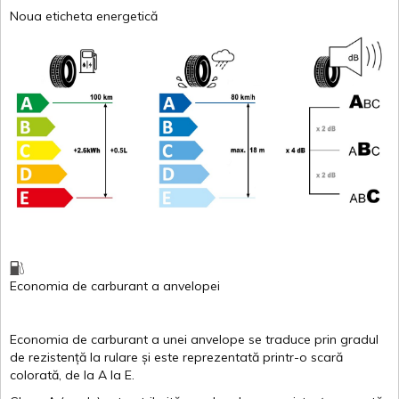
Noua eticheta energetică
Economia de carburant
a
anvelopei
Economia de carburant a
unei
anvelope
se traduce
prin
gradul
de
rezistență
la
rulare
și
este
reprezentată
printr
-o
scară
colorată
, de la
A
la
E
.