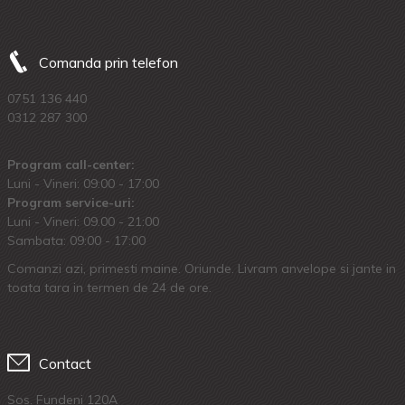
Comanda prin telefon
0751 136 440
0312 287 300
Program call-center:
Luni - Vineri: 09:00 - 17:00
Program service-uri:
Luni - Vineri: 09.00 - 21:00
Sambata: 09:00 - 17:00
Comanzi azi, primesti maine. Oriunde. Livram anvelope si jante in
toata tara in termen de 24 de ore.
Contact
Sos. Fundeni 120A