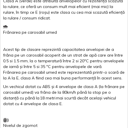
Clasa
A
(
verde
)
este
atribuită
anvelopelor
cu
rezistența
scazută
la
rulare
,
ce
oferă
un
consum
mult
mai
eficient
(
mai
mic) la
rulare
,
în
timp
ce
E
(
roșu
)
este
clasa
cu
cea
mai
scazută
eficiență
la
rulare
/
consum
ridicat
.
Frânarea
pe
carosabil
umed
Acest
tip de
clasare
reprezintă
capacitatea
anvelopei
de a
frâna
pe un
carosabil
acoperit
de un
strat
de
apă
care are
între
0.5
si
1.5 mm, la o
temperatură
între
2
si
20ºC
pentru
anvelopele
de
iarnă
și
între
5
si
35 ºC
pentru
anvelopele
de
vară
.
Frânarea
pe
carosabil
umed
este
reprezentată
printr
-o
scară
de
la
A
la
E
,
clasa
A
fiind
cea
mai
buna
performanță
în
acest
sens.
Un
vechicul
dotat
cu ABS
și
4
anvelope
de
clasa
A
(la
frânare
pe
carosabil
umed
)
va
frâna
de la 80km/h
până
la stop pe o
distanță
cu
până
la
18
metri
mai
scurtă
decât
același
vehicul
dotat
cu 4
anvelope
de
clasa
E
.
Nivelul
de
zgomot