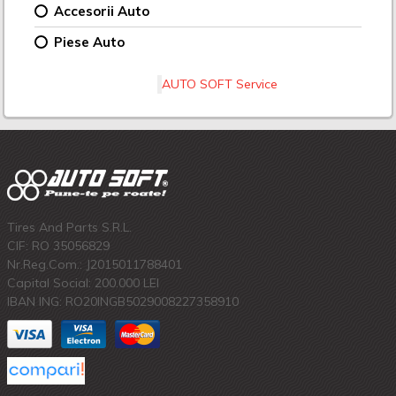
Accesorii Auto
Piese Auto
AUTO SOFT Service
Tires And Parts S.R.L.
CIF: RO 35056829
Nr.Reg.Com.: J2015011788401
Capital Social: 200.000 LEI
IBAN ING: RO20INGB5029008227358910