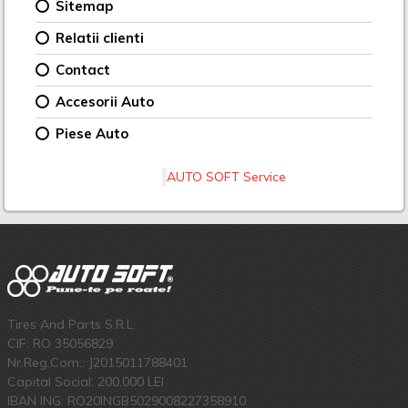
Sitemap
Relatii clienti
Contact
Accesorii Auto
Piese Auto
AUTO SOFT Service
Tires And Parts S.R.L.
CIF: RO 35056829
Nr.Reg.Com.: J2015011788401
Capital Social: 200.000 LEI
IBAN ING: RO20INGB5029008227358910