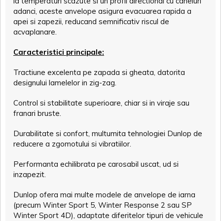
la temperaturi scazute si un profil directional cu caneluri
adanci, aceste anvelope asigura evacuarea rapida a
apei si zapezii, reducand semnificativ riscul de
acvaplanare.
Caracteristici principale:
Tractiune excelenta pe zapada si gheata, datorita
designului lamelelor in zig-zag.
Control si stabilitate superioare, chiar si in viraje sau
franari bruste.
Durabilitate si confort, multumita tehnologiei Dunlop de
reducere a zgomotului si vibratiilor.
Performanta echilibrata pe carosabil uscat, ud si
inzapezit.
Dunlop ofera mai multe modele de anvelope de iarna
(precum Winter Sport 5, Winter Response 2 sau SP
Winter Sport 4D), adaptate diferitelor tipuri de vehicule