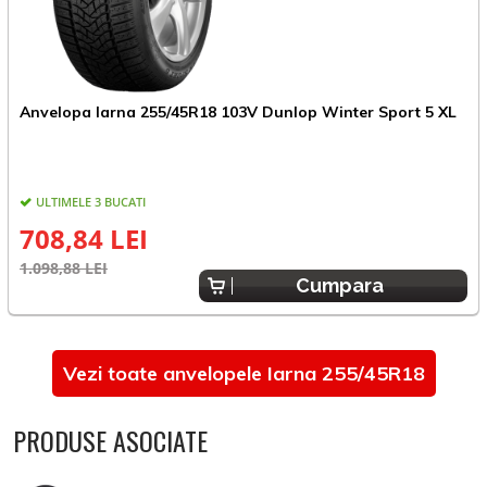
Anvelopa Iarna 255/45R18 103V Dunlop Winter Sport 5 XL
A
ULTIMELE 3 BUCATI
708,84 LEI
1.098,88 LEI
1
Cumpara
Vezi toate anvelopele Iarna 255/45R18
PRODUSE ASOCIATE