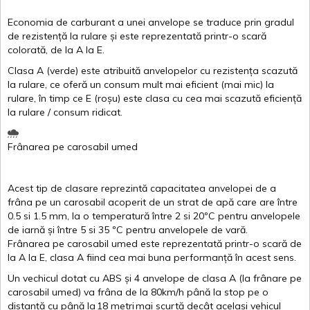
Economia de carburant a
unei
anvelope
se traduce
prin
gradul
de
rezistență
la
rulare
și
este
reprezentată
printr
-o
scară
colorată
, de la
A
la
E
.
Clasa
A
(
verde
)
este
atribuită
anvelopelor
cu
rezistența
scazută
la
rulare
,
ce
oferă
un
consum
mult
mai
eficient
(
mai
mic) la
rulare
,
în
timp
ce
E
(
roșu
)
este
clasa
cu
cea
mai
scazută
eficiență
la
rulare
/
consum
ridicat
.
Frânarea
pe
carosabil
umed
Acest
tip de
clasare
reprezintă
capacitatea
anvelopei
de a
frâna
pe un
carosabil
acoperit
de un
strat
de
apă
care are
între
0.5
si
1.5 mm, la o
temperatură
între
2
si
20ºC
pentru
anvelopele
de
iarnă
și
între
5
si
35 ºC
pentru
anvelopele
de
vară
.
Frânarea
pe
carosabil
umed
este
reprezentată
printr
-o
scară
de
la
A
la
E
,
clasa
A
fiind
cea
mai
buna
performanță
în
acest
sens.
Un
vechicul
dotat
cu ABS
și
4
anvelope
de
clasa
A
(la
frânare
pe
carosabil
umed
)
va
frâna
de la 80km/h
până
la stop pe o
distanță
cu
până
la
18
metri
mai
scurtă
decât
același
vehicul