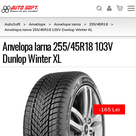
AutoSoft
>
Anvelope
>
Anvelope iarna
>
255/45R18
>
Anvelopa Iarna 255/45R18 103V Dunlop Winter XL
Anvelopa Iarna 255/45R18 103V
Dunlop Winter XL
-165 Lei