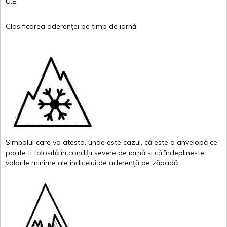
U.E.
Clasificarea
aderenței
pe
timp
de
iarnă
:
Simbolul
care
va
atesta
,
unde
este
cazul
,
că
este
o
anvelopă
ce
poate
fi
folosită
în
condiții
severe de
iarnă
și
că
îndeplinește
valor
i
le
minime
ale
indicelui
de
aderență
pe
zăpadă