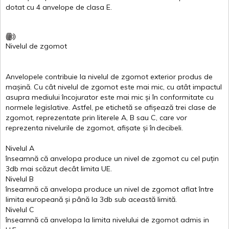
dotat
cu 4
anvelope
de
clasa
E
.
Nivelul
de
zgomot
Anvelopele
contribuie
la
nivelul
de
zgomot
exterior
produs
de
mașină
. Cu
cât
nivelul
de
zgomot
este
mai
mic, cu
atât
impactul
asupra
mediului
încojurator
este
mai
mic
și
în
conformitate
cu
normele
legislative.
Astfel
, pe
etichetă
se
afișează
trei
clase
de
zgomot
,
reprezentate
prin
literele
A
,
B
sau
C
, care
vor
reprezenta
nivelurile
de
zgomot
,
afișate
și
în
decibeli
.
Nivelul
A
înseamnă
că
anvelopa
produce un
nivel
de
zgomot
cu
cel
puțin
3db
mai
scăzut
decât
limita
UE.
Nivelul
B
înseamnă
că
anvelopa
produce un
nivel
de
zgomot
aflat
între
limita
europeană
și
până
la 3db sub
această
limită
.
Nivelul
C
înseamnă
că
anvelopa
la
limita
nivelului
de
zgomot
admis in