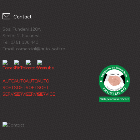
Contact
Sos. Fundeni 120A
Sector 2, Bucuresti
Tel:
0751 136 440
Email: comercial@auto-soft.ro