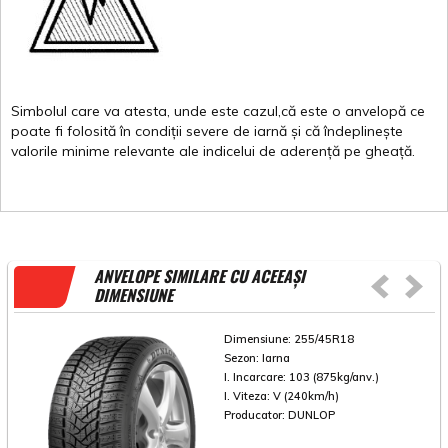
Simbolul
care
va
atesta
,
unde
este
cazul,că
este
o
anvelopă
ce
poate
fi
folosită
în
condiții
severe de
iarnă
și
că
îndeplinește
valorile
minime
relevante
ale
indicelui
de
aderență
pe
gheață
.
ANVELOPE SIMILARE CU ACEEAȘI
DIMENSIUNE
Dimensiune:
255/45R18
Sezon:
Iarna
I. Incarcare:
103 (875kg/anv.)
I. Viteza:
V (240km/h)
Producator:
DUNLOP