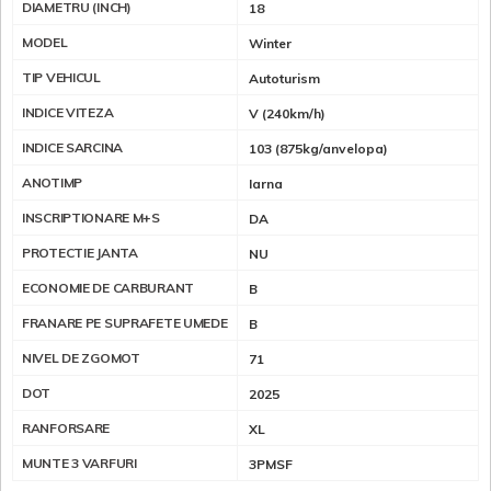
DIAMETRU (INCH)
18
MODEL
Winter
TIP VEHICUL
Autoturism
INDICE VITEZA
V (240km/h)
INDICE SARCINA
103 (875kg/anvelopa)
ANOTIMP
Iarna
INSCRIPTIONARE M+S
DA
PROTECTIE JANTA
NU
ECONOMIE DE CARBURANT
B
FRANARE PE SUPRAFETE UMEDE
B
NIVEL DE ZGOMOT
71
DOT
2025
RANFORSARE
XL
MUNTE 3 VARFURI
3PMSF