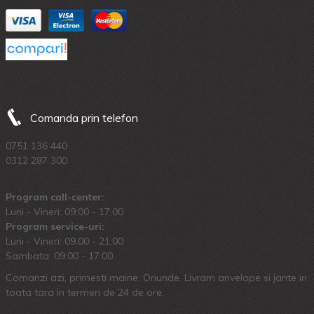
Comanda prin telefon
0751 136 440
0312 287 300
Program call-center:
Luni - Vineri: 09:00 - 17:00
Program service-uri:
Luni - Vineri: 09.00 - 21:00
Sambata: 09:00 - 17:00
Comanzi azi, primesti maine. Oriunde. Livram anvelope si jante in
toata tara in termen de 24 de ore.