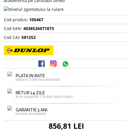
Cod produs:
105467
Cod EAN:
4038526071873
Cod CAI:
581252
PLATA IN RATE
pana la 3 rate fara dobanda
RETUR 14 ZILE
te-ai razgandit ? Iti dam banii inapoi
GARANTIE 3 ANI
la toate anvelopele
856,81 LEI