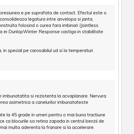
presiunea e pe suprafata de contact. Efectul este o
i consolideaza legatura intre anvelopa si janta,
truita folosind o curea fara imbinari (Jointless
ita ei DunlopWinter Response castiga in stabilitate
 in special pe carosabilul ud si la temperaturi
te imbunatatita si rezistenta la acvaplanare. Nervura
nerea asimetrica a canelurilor imbunatateste
e la 45 grade in umeri pentru o mai buna tractiune
 ca blocurile sa retina zapada in centrul benzii de
ai multa aderenta la franare si la accelerare.