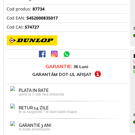
Cod produs:
87734
Cod EAN:
5452000835017
Cod CAI:
574727
S
(
GARANTIE:
36 Luni
D
U
GARANTĂM DOT-UL AFIȘAT
PLATA IN RATE
pana la 3 rate fara dobanda
RETUR 14 ZILE
te-ai razgandit ? Iti dam banii inapoi
S
GARANTIE 3 ANI
la toate anvelopele