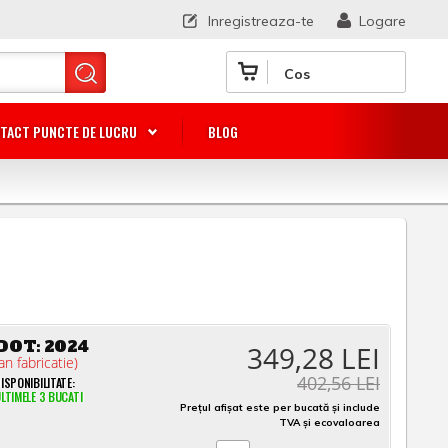
Inregistreaza-te
Logare
Cos
TACT PUNCTE DE LUCRU
BLOG
DOT:
2024
349,28 LEI
an fabricatie)
402,56 LEI
ISPONIBILITATE:
LTIMELE 3 BUCATI
Prețul afișat este per bucată și include
TVA și ecovaloarea