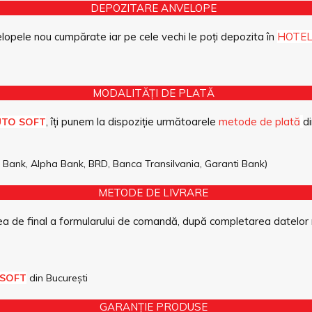
DEPOZITARE ANVELOPE
opele nou cumpărate iar pe cele vechi le poți depozita în
HOTEL
MODALITĂȚI DE PLATĂ
, îți punem la dispoziție următoarele
metode de plată
di
UTO SOFT
pe Bank, Alpha Bank, BRD, Banca Transilvania, Garanti Bank)
METODE DE LIVRARE
a de final a formularului de comandă, după completarea datelor 
 SOFT
din București
GARANȚIE PRODUSE