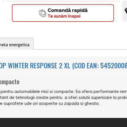
Comandă rapidă
Te sunăm înapoi
heta energetica
OP WINTER RESPONSE 2 XL (COD EAN: 5452000
compacte
entru automobilele mici si compacte. Ea ofera performante remar
t de tehnologii create pentru a oferi solutii superioare la prob
 pe suprafete ude ori acoperite cu zapada si gheata .