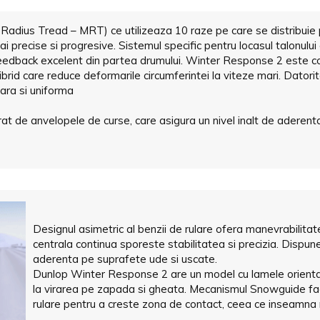
Radius Tread – MRT) ce utilizeaza 10 raze pe care se distribuie 
mai precise si progresive. Sistemul specific pentru locasul talonulu
edback excelent din partea drumului. Winter Response 2 este cons
ibrid care reduce deformarile circumferintei la viteze mari. Dator
tara si uniforma
at de anvelopele de curse, care asigura un nivel inalt de aderenta,
Designul asimetric al benzii de rulare ofera manevrabilita
centrala continua sporeste stabilitatea si precizia. Dispu
aderenta pe suprafete ude si uscate.
Dunlop Winter Response 2 are un model cu lamele orientat
la virarea pe zapada si gheata. Mecanismul Snowguide face
rulare pentru a creste zona de contact, ceea ce inseamna m