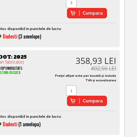
Cumpara
toc disponibil in punctele de lucru:
Dudesti
(3 anvelope)
DOT:
2025
358,93 LEI
an fabricatie)
402,56 LEI
ISPONIBILITATE:
LTIMA BUCATA
Prețul afișat este per bucată și include
TVA și ecovaloarea
Cumpara
toc disponibil in punctele de lucru:
Dudesti
(1 anvelopa)