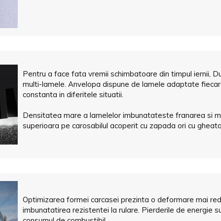
Pentru a face fata vremii schimbatoare din timpul iernii,
multi-lamele. Anvelopa dispune de lamele adaptate fiecare
constanta in diferitele situatii.
Densitatea mare a lamelelor imbunatateste franarea si man
superioara pe carosabilul acoperit cu zapada ori cu gheata
Optimizarea formei carcasei prezinta o deformare mai red
imbunatatirea rezistentei la rulare. Pierderile de energie s
consumul de combustibil.