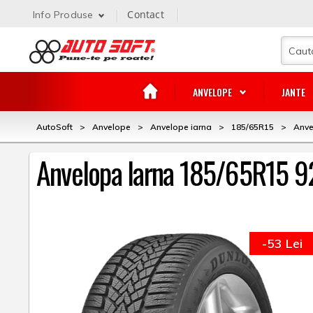
Contact
Info Produse
ANVELOPE
JANTE
AutoSoft
>
Anvelope
>
Anvelope iarna
>
185/65R15
>
Anve
Anvelopa Iarna 185/65R15 9
-53 Lei