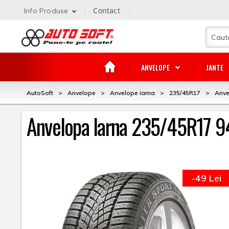
Contact
Info Produse
ANVELOPE
JANTE
AutoSoft
>
Anvelope
>
Anvelope iarna
>
235/45R17
>
Anve
Anvelopa Iarna 235/45R17 9
-49 Lei