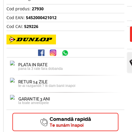
Cod produs:
27930
Cod EAN:
5452000421012
Cod CAI:
529226
PLATA IN RATE
pana la 3 rate fara dobanda
RETUR 14 ZILE
te-ai razgandit ? Iti dam banii inapoi
GARANTIE 3 ANI
la toate anvelopele
Comandă rapidă
Te sunăm înapoi