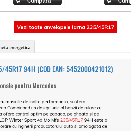
Cumpara
Cum
Vezi toate anvelopele Iarna 235/45R17
heta energetica
/45R17 94H (COD EAN: 5452000421012)
ionale pentru Mercedes
u masinile de inalta performanta, si ofera
rna Combinand un design unic al benzii de rulare cu
a ofere control optim pe zapada, pe gheata si pe
DUNLOP Winter Sport 4d Mo Mfs
235/45R17
94H este o
rare cu inginerii producatorului auto si omologata de