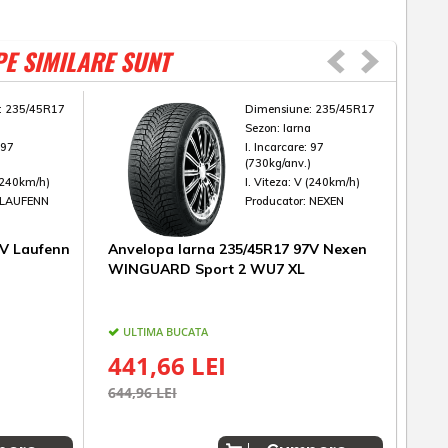
PE SIMILARE SUNT
:
235/45R17
Dimensiune:
235/45R17
a
Sezon:
Iarna
:
97
I. Incarcare:
97
)
(730kg/anv.)
(240km/h)
I. Viteza:
V (240km/h)
LAUFENN
Producator:
NEXEN
7V Laufenn
Anvelopa Iarna 235/45R17 97V Nexen
Anve
WINGUARD Sport 2 WU7 XL
Pilo
ULTIMA BUCATA
IN
441,66 LEI
1.
644,96 LEI
1.16