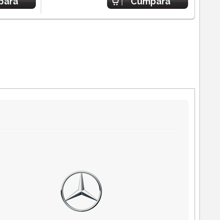
para
Cumpara