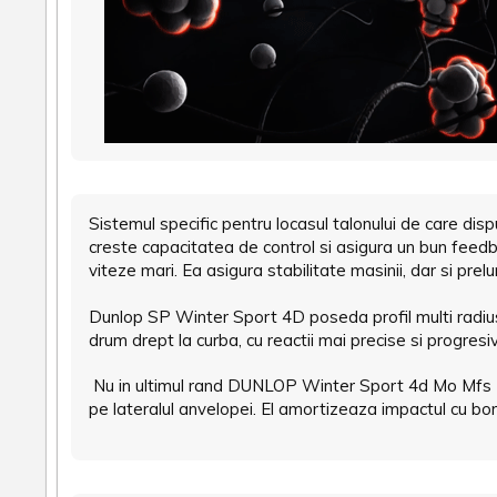
Sistemul specific pentru locasul talonului de care di
creste capacitatea de control si asigura un bun feedba
viteze mari. Ea asigura stabilitate masinii, dar si pr
Dunlop SP Winter Sport 4D poseda profil multi radius 
drum drept la curba, cu reactii mai precise si progresi
Nu in ultimul rand DUNLOP Winter Sport 4d Mo Mf
pe lateralul anvelopei. El amortizeaza impactul cu b