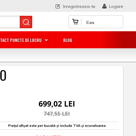
Inregistreaza-te
Logare
Cos
TACT PUNCTE DE LUCRU
BLOG
MO
699,02 LEI
747,55 LEI
Prețul afișat este per bucată și include TVA și ecovaloarea