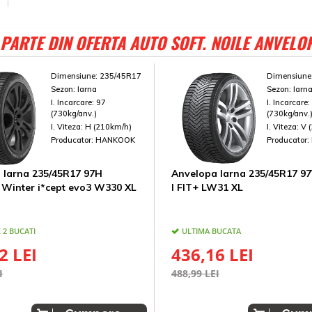
PARTE DIN OFERTA AUTO SOFT. NOILE ANVELO
Dimensiune:
235/45R17
Dimensiune
Sezon:
Iarna
Sezon:
Iarn
I. Incarcare:
97
I. Incarcare
(730kg/anv.)
(730kg/anv.
I. Viteza:
H (210km/h)
I. Viteza:
V 
Producator:
HANKOOK
Producator:
 Iarna 235/45R17 97H
Anvelopa Iarna 235/45R17 9
Winter i*cept evo3 W330 XL
I FIT+ LW31 XL
 2 BUCATI
ULTIMA BUCATA
2 LEI
436,16 LEI
I
488,99 LEI