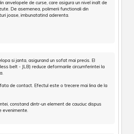
in anvelopele de curse, care asigura un nivel inalt de
azute. De asemenea, polimerii functionali din
uri joase, imbunatatind aderenta.
opa si janta, asigurand un sofat mai precis. El
ess belt - JLB) reduce deformarile circumferintei la
a.
ata de contact. Efectul este o trecere mai lina de la
ntei, constand dintr-un element de cauciuc dispus
de evenimente.