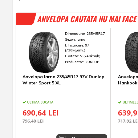
ANVELOPA CAUTATA NU MAI FACE 
Dimensiune:
235/45R17
Sezon:
Iarna
I. Incarcare:
97
(730kg/anv.)
I. Viteza:
V (240km/h)
Producator:
DUNLOP
Anvelopa Iarna 235/45R17 97V Dunlop
Anvelopa
Winter Sport 5 XL
Hankook 
ULTIMA BUCATA
ULTIMELE
690,64 LEI
639,9
796,40 LEI
717,92 LE