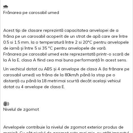
Frânarea
pe
carosabil
umed
Acest
tip de
clasare
reprezintă
capacitatea
anvelopei
de a
frâna
pe un
carosabil
acoperit
de un
strat
de
apă
care are
între
0.5
si
1.5 mm, la o
temperatură
între
2
si
20ºC
pentru
anvelopele
de
iarnă
și
între
5
si
35 ºC
pentru
anvelopele
de
vară
.
Frânarea
pe
carosabil
umed
este
reprezentată
printr
-o
scară
de
la
A
la
E
,
clasa
A
fiind
cea
mai
buna
performanță
în
acest
sens.
Un
vechicul
dotat
cu ABS
și
4
anvelope
de
clasa
A
(la
frânare
pe
carosabil
umed
)
va
frâna
de la 80km/h
până
la stop pe o
distanță
cu
până
la
18
metri
mai
scurtă
decât
același
vehicul
dotat
cu 4
anvelope
de
clasa
E
.
Nivelul
de
zgomot
Anvelopele
contribuie
la
nivelul
de
zgomot
exterior
produs
de