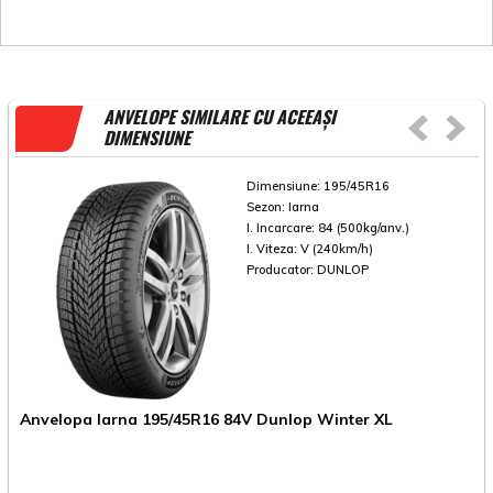
ANVELOPE SIMILARE CU ACEEAȘI
DIMENSIUNE
Dimensiune:
195/45R16
Sezon:
Iarna
I. Incarcare:
84 (500kg/anv.)
I. Viteza:
V (240km/h)
Producator:
DUNLOP
Anvelopa Iarna 195/45R16 84V Dunlop Winter XL