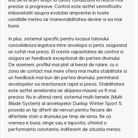
precise si progresive. Control este astfel semnificativ
imbunatatit asupra evolutiei amprentei in toate
conditiile meteo iar manevrabilitatea devine si ea mai
buna.
In plus, sistemul specific pentru locasul talonului
consolideaza legatura intre anvelopa si janta, asigurand
un sofat mai precis. El creste capacitatea de control si
asigura un feedback exceptional din partea drumului.
De asemeni, profilul mai plat al benzii de rulare, cu o
zona de contact mai mare ofera mai multa stabilitate si
un feedback mai bun din partea drumului, permitand
anvelopelor sa reactioneze rapid si precis. Stabilitatea
este astfel ameliorata iar dirijarea masinii va fi mai
precisa. Nu in ultimul rand, sistemul multi-lamele (Multi
Blade System) al anvelopelor Dunlop Winter Sport 5,
poseda un tip diferit de nervuri pentru fiecare din
diferitele stari a drumului pe timp de iarna, fie ca
vremea e buna, ninge sau e lapovita, oferind o
performanta constanta, indiferent de situatia meteo.