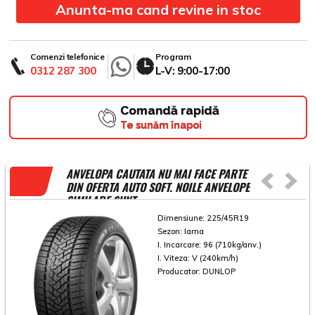
Anunta-ma cand revine in stoc
Comenzi telefonice
Program
0312 287 300
L-V: 9:00-17:00
Comandă rapidă
Te sunăm înapoi
ANVELOPA CAUTATA NU MAI FACE PARTE
DIN OFERTA AUTO SOFT. NOILE ANVELOPE
SIMILARE SUNT
Dimensiune:
225/45R19
Sezon:
Iarna
I. Incarcare:
96 (710kg/anv.)
I. Viteza:
V (240km/h)
Producator:
DUNLOP