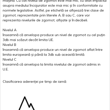
mașină
. Cu
cât
nivelul
de
zgomot
este
mai
mic, cu
atât
impactul
asupra
mediului
încojurator
este
mai
mic
și
în
conformitate
cu
normele
legislative.
Astfel
, pe
etichetă
se
afișează
trei
clase
de
zgomot
,
reprezentate
prin
literele
A
,
B
sau
C
, care
vor
reprezenta
nivelurile
de
zgomot
,
afișate
și
în
decibeli
.
Nivelul
A
înseamnă
că
anvelopa
produce un
nivel
de
zgomot
cu
cel
puțin
3db
mai
scăzut
decât
limita
UE.
Nivelul
B
înseamnă
că
anvelopa
produce un
nivel
de
zgomot
aflat
între
limita
europeană
și
până
la 3db sub
această
limită
.
Nivelul
C
înseamnă
că
anvelopa
la
limita
nivelului
de
zgomot
admis in
U.E.
Clasificarea
aderenței
pe
timp
de
iarnă
: