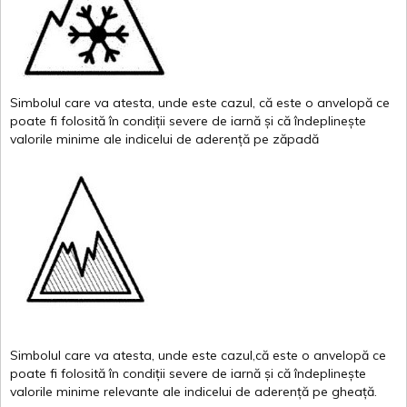
Simbolul
care
va
atesta
,
unde
este
cazul
,
că
este
o
anvelopă
ce
poate
fi
folosită
în
condiții
severe de
iarnă
și
că
îndeplinește
valor
i
le
minime
ale
indicelui
de
aderență
pe
zăpadă
Simbolul
care
va
atesta
,
unde
este
cazul,că
este
o
anvelopă
ce
poate
fi
folosită
în
condiții
severe de
iarnă
și
că
îndeplinește
valorile
minime
relevante
ale
indicelui
de
aderență
pe
gheață
.