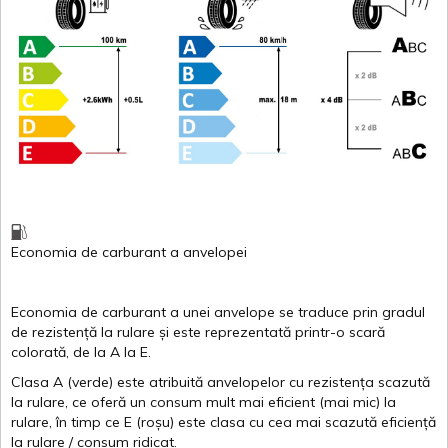
Economia de carburant
a
anvelopei
Economia de carburant a
unei
anvelope
se traduce
prin
gradul
de
rezistență
la
rulare
și
este
reprezentată
printr
-o
scară
colorată
, de la
A
la
E
.
Clasa
A
(
verde
)
este
atribuită
anvelopelor
cu
rezistența
scazută
la
rulare
,
ce
oferă
un
consum
mult
mai
eficient
(
mai
mic) la
rulare
,
în
timp
ce
E
(
roșu
)
este
clasa
cu
cea
mai
scazută
eficiență
la
rulare
/
consum
ridicat
.