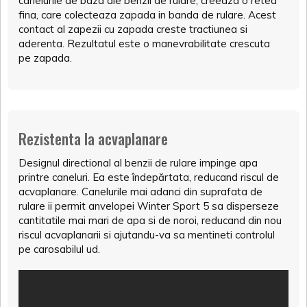
canelurile de baza ale benzii de rulare, creeaza o retea
fina, care colecteaza zapada in banda de rulare. Acest
contact al zapezii cu zapada creste tractiunea si
aderenta. Rezultatul este o manevrabilitate crescuta
pe zapada.
Rezistenta la acvaplanare
Designul directional al benzii de rulare impinge apa
printre caneluri. Ea este îndepărtata, reducand riscul de
acvaplanare. Canelurile mai adanci din suprafata de
rulare ii permit anvelopei Winter Sport 5 sa disperseze
cantitatile mai mari de apa si de noroi, reducand din nou
riscul acvaplanarii si ajutandu-va sa mentineti controlul
pe carosabilul ud.