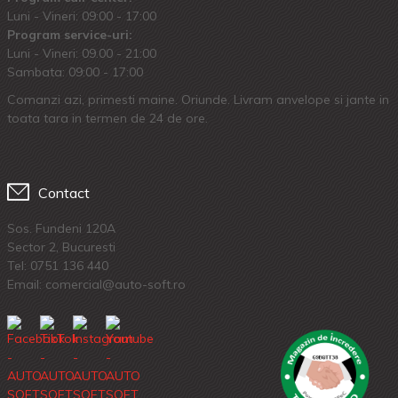
Luni - Vineri: 09:00 - 17:00
Program service-uri:
Luni - Vineri: 09.00 - 21:00
Sambata: 09:00 - 17:00
Comanzi azi, primesti maine. Oriunde. Livram anvelope si jante in
toata tara in termen de 24 de ore.
Contact
Sos. Fundeni 120A
Sector 2, Bucuresti
Tel:
0751 136 440
Email: comercial@auto-soft.ro