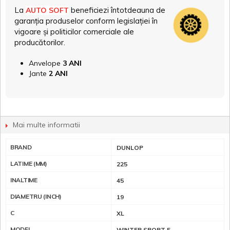
La
beneficiezi întotdeauna de
AUTO SOFT
garanția produselor conform legislației în
vigoare și politicilor comerciale ale
producătorilor.
Anvelope
3 ANI
Jante
2 ANI
Mai multe informatii
BRAND
DUNLOP
LATIME (MM)
225
INALTIME
45
DIAMETRU (INCH)
19
C
XL
MODEL
WINTER SPORT 5