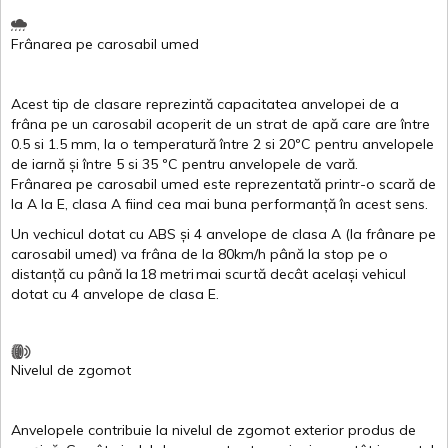
Frânarea
pe
carosabil
umed
Acest
tip de
clasare
reprezintă
capacitatea
anvelopei
de a
frâna
pe un
carosabil
acoperit
de un
strat
de
apă
care are
între
0.5
si
1.5 mm, la o
temperatură
între
2
si
20ºC
pentru
anvelopele
de
iarnă
și
între
5
si
35 ºC
pentru
anvelopele
de
vară
.
Frânarea
pe
carosabil
umed
este
reprezentată
printr
-o
scară
de
la
A
la
E
,
clasa
A
fiind
cea
mai
buna
performanță
în
acest
sens.
Un
vechicul
dotat
cu ABS
și
4
anvelope
de
clasa
A
(la
frânare
pe
carosabil
umed
)
va
frâna
de la 80km/h
până
la stop pe o
distanță
cu
până
la
18
metri
mai
scurtă
decât
același
vehicul
dotat
cu 4
anvelope
de
clasa
E
.
Nivelul
de
zgomot
Anvelopele
contribuie
la
nivelul
de
zgomot
exterior
produs
de