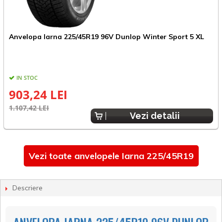
Anvelopa Iarna 225/45R19 96V Dunlop Winter Sport 5 XL
P
IN STOC
E
903,24 LEI
1.107,42 LEI
Vezi detalii
Vezi toate anvelopele Iarna 225/45R19
Descriere