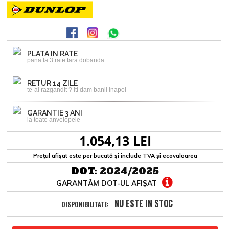
PLATA IN RATE
pana la 3 rate fara dobanda
RETUR 14 ZILE
te-ai razgandit ? Iti dam banii inapoi
GARANTIE 3 ANI
la toate anvelopele
1.054,13 LEI
Prețul afișat este per bucată și include TVA și ecovaloarea
DOT:
2024/2025
GARANTĂM DOT-UL AFIȘAT
NU ESTE IN STOC
DISPONIBILITATE: