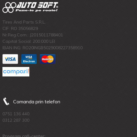
Tires And Parts S.R.L.
CIF: RO 35056829
Nr.Reg.Com.: J2015011788401
Capital Social: 200.000 LEI
IBAN ING: RO20INGB5029008227358910
Comanda prin telefon
0751 136 440
0312 287 300
Program call-center: