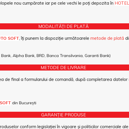
opele nou cumpărate iar pe cele vechi le poți depozita în
HOTEL
MODALITĂȚI DE PLATĂ
, îți punem la dispoziție următoarele
metode de plată
di
UTO SOFT
pe Bank, Alpha Bank, BRD, Banca Transilvania, Garanti Bank)
METODE DE LIVRARE
a de final a formularului de comandă, după completarea datelor 
 SOFT
din București
GARANȚIE PRODUSE
duselor conform legislației în vigoare și politicilor comerciale ale