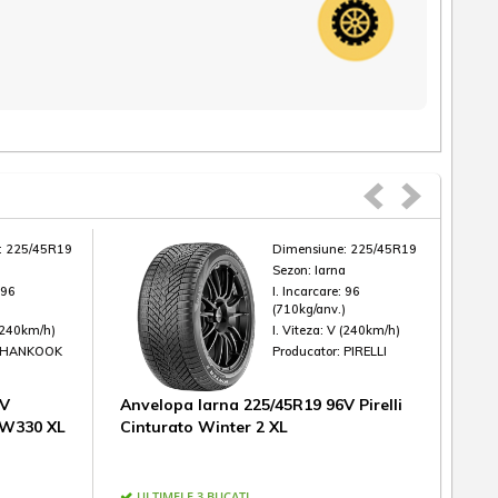
:
225/45R19
Dimensiune:
225/45R19
a
Sezon:
Iarna
:
96
I. Incarcare:
96
)
(710kg/anv.)
(240km/h)
I. Viteza:
V (240km/h)
HANKOOK
Producator:
PIRELLI
6V
Anvelopa Iarna 225/45R19 96V Pirelli
Anv
 W330 XL
Cinturato Winter 2 XL
Wint
ULTIMELE 3 BUCATI
IN