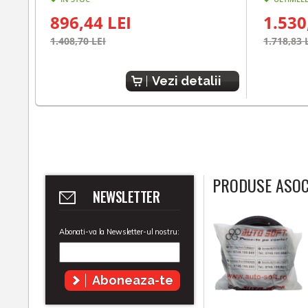
896,44 LEI
1.530
1.408,70 LEI
1.718,83 
Vezi detalii
PRODUSE ASOC
NEWSLETTER
Abonati-va la Newsletter-ul nostru:
Aboneaza-te