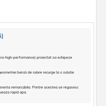
5)
ltra-high-performance) proiectat sa echipeze
ometriei benzii de rulare recurge la o solutie
aderenta remarcabila. Printre acestea se regasesc
cueaza rapid apa.