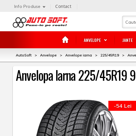
Contact
Info Produse
ANVELOPE
JANTE
AutoSoft
>
Anvelope
>
Anvelope iarna
>
225/45R19
>
Anve
Anvelopa Iarna 225/45R19 9
-54 Lei