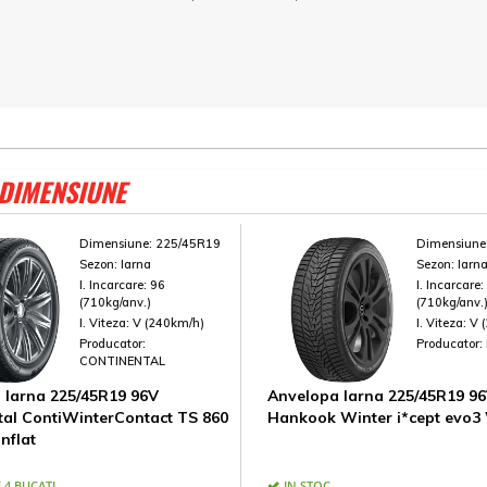
 DIMENSIUNE
Dimensiune:
225/45R19
Dimensiune
Sezon:
Iarna
Sezon:
Iarn
I. Incarcare:
96
I. Incarcare
(710kg/anv.)
(710kg/anv.
I. Viteza:
V (240km/h)
I. Viteza:
V 
Producator:
Producator:
CONTINENTAL
 Iarna 225/45R19 96V
Anvelopa Iarna 225/45R19 9
tal ContiWinterContact TS 860
Hankook Winter i*cept evo3
nflat
 4 BUCATI
IN STOC