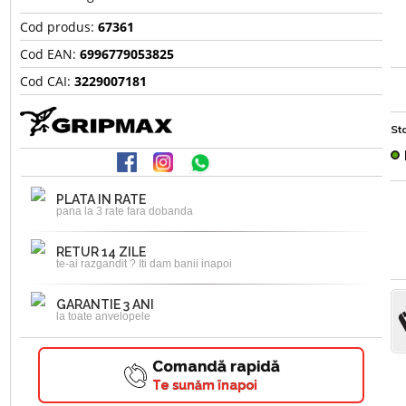
Cod produs:
67361
Cod EAN:
6996779053825
Cod CAI:
3229007181
Sto
PLATA IN RATE
pana la 3 rate fara dobanda
RETUR 14 ZILE
te-ai razgandit ? Iti dam banii inapoi
GARANTIE 3 ANI
la toate anvelopele
Comandă rapidă
Te sunăm înapoi