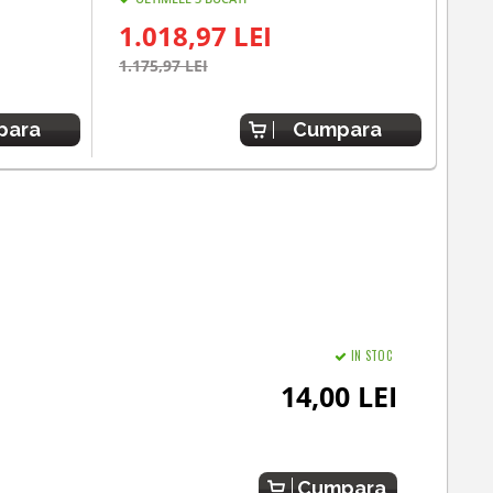
1.018,97 LEI
90
1.175,97 LEI
1.10
para
Cumpara
IN STOC
14,00 LEI
Cumpara