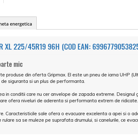
heta energetica
 XL 225/45R19 96H (COD EAN: 699677905382
oarte mic
nte produse din oferta Gripmax. El este un pneu de iarna UHP (U
de siguranta si un plus de performanta.
a in conditii care nu cer anvelope de zapada extreme. Designul ge
care ofera niveluri de aderenta si performanta extrem de ridicate.
are. Caracteristicile sale ofera o evacuare excelenta a apei si o 
e rulare sa se muleze pe suprafata drumului, si canelurile, ce eva