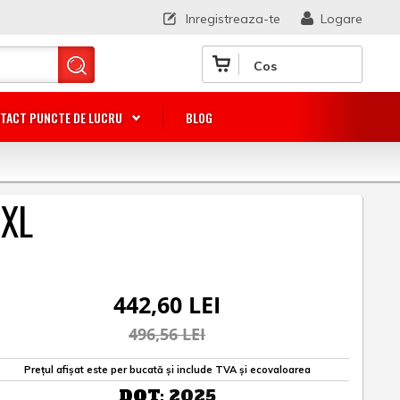
Inregistreaza-te
Logare
Cos
TACT PUNCTE DE LUCRU
BLOG
 XL
442,60 LEI
496,56 LEI
Prețul afișat este per bucată și include TVA și ecovaloarea
DOT:
2025