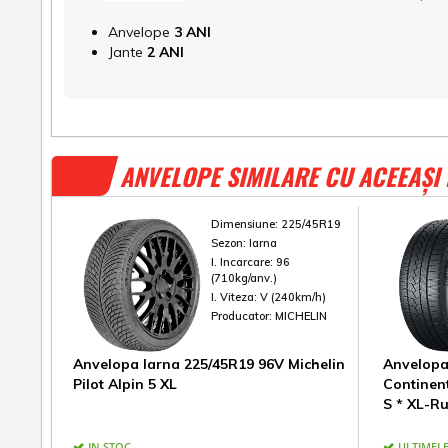
Anvelope
3 ANI
Jante
2 ANI
ANVELOPE SIMILARE CU ACEEAȘI
Dimensiune:
225/45R19
Sezon:
Iarna
I. Incarcare:
96
(710kg/anv.)
I. Viteza:
V (240km/h)
Producator:
MICHELIN
Anvelopa Iarna 225/45R19 96V Michelin
Anvelopa
Pilot Alpin 5 XL
Continen
S * XL-Ru
IN STOC
ULTIMELE