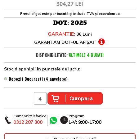
304,27 LEI
Prețul afișat este per bucată și include TVA și ecovaloarea
DOT:
2025
GARANTIE:
36 Luni
GARANTĂM DOT-UL AFIȘAT
DISPONIBILITATE:
ULTIMELE 4 BUCATI
Stoc disponibil in punctele de lucru:
Depozit Bucuresti (4 anvelope)
Cumpara
Comenzi telefonice
Program
0312 287 300
L-V: 9:00-17:00