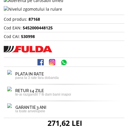
Cod produs:
87168
Cod EAN:
5452000448125
Cod CAI:
530998
PLATA IN RATE
pana la 3 rate fara dobanda
RETUR 14 ZILE
te-ai razgandit ? Iti dam banii inapoi
GARANTIE 3 ANI
la toate anvelopele
271,62 LEI