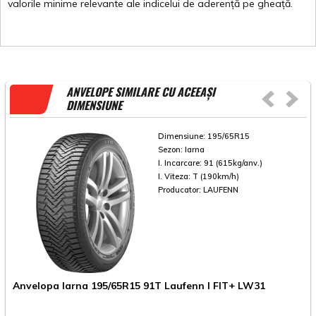
valorile
minime
relevante
ale
indicelui
de
aderență
pe
gheață
.
ANVELOPE SIMILARE CU ACEEAȘI
DIMENSIUNE
Dimensiune:
195/65R15
Sezon:
Iarna
I. Incarcare:
91 (615kg/anv.)
I. Viteza:
T (190km/h)
Producator:
LAUFENN
A
Anvelopa Iarna 195/65R15 91T Laufenn I FIT+ LW31