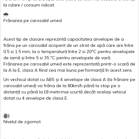
la
rulare
/
consum
ridicat
.
Frânarea
pe
carosabil
umed
Acest
tip de
clasare
reprezintă
capacitatea
anvelopei
de a
frâna
pe un
carosabil
acoperit
de un
strat
de
apă
care are
între
0.5
si
1.5 mm, la o
temperatură
între
2
si
20ºC
pentru
anvelopele
de
iarnă
și
între
5
si
35 ºC
pentru
anvelopele
de
vară
.
Frânarea
pe
carosabil
umed
este
reprezentată
printr
-o
scară
de
la
A
la
E
,
clasa
A
fiind
cea
mai
buna
performanță
în
acest
sens.
Un
vechicul
dotat
cu ABS
și
4
anvelope
de
clasa
A
(la
frânare
pe
carosabil
umed
)
va
frâna
de la 80km/h
până
la stop pe o
distanță
cu
până
la
18
metri
mai
scurtă
decât
același
vehicul
dotat
cu 4
anvelope
de
clasa
E
.
Nivelul
de
zgomot