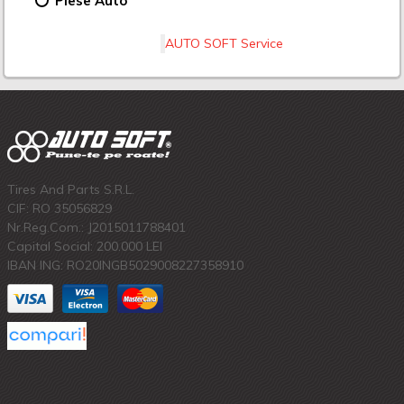
Piese Auto
AUTO SOFT Service
Tires And Parts S.R.L.
CIF: RO 35056829
Nr.Reg.Com.: J2015011788401
Capital Social: 200.000 LEI
IBAN ING: RO20INGB5029008227358910