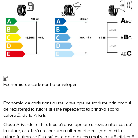
Economia de carburant
a
anvelopei
Economia de carburant a
unei
anvelope
se traduce
prin
gradul
de
rezistență
la
rulare
și
este
reprezentată
printr
-o
scară
colorată
, de la
A
la
E
.
Clasa
A
(
verde
)
este
atribuită
anvelopelor
cu
rezistența
scazută
la
rulare
,
ce
oferă
un
consum
mult
mai
eficient
(
mai
mic) la
rulare
,
în
timp
ce
E
(
roșu
)
este
clasa
cu
cea
mai
scazută
eficiență