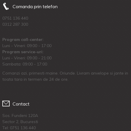
Comanda prin telefon
0751 136 440
0312 287 300
Program call-center:
Luni - Vineri: 09:00 - 17:00
Program service-uri:
Luni - Vineri: 09.00 - 21:00
Sambata: 09:00 - 17:00
Comanzi azi, primesti maine. Oriunde. Livram anvelope si jante in
toata tara in termen de 24 de ore.
Contact
Sos. Fundeni 120A
Sector 2, Bucuresti
Tel:
0751 136 440