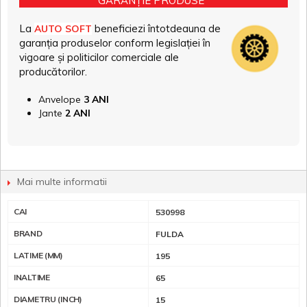
GARANȚIE PRODUSE
La
beneficiezi întotdeauna de
AUTO SOFT
garanția produselor conform legislației în
vigoare și politicilor comerciale ale
producătorilor.
Anvelope
3 ANI
Jante
2 ANI
Mai multe informatii
CAI
530998
BRAND
FULDA
LATIME (MM)
195
INALTIME
65
DIAMETRU (INCH)
15