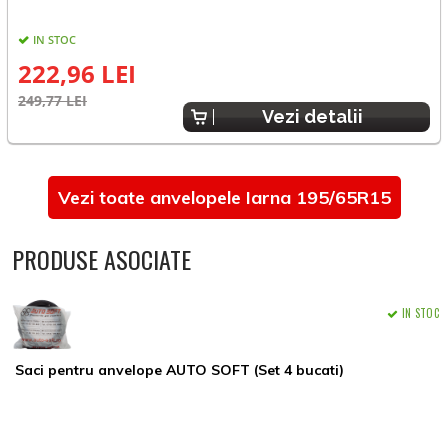
IN STOC
222,96 LEI
3
249,77 LEI
Vezi detalii
Vezi toate anvelopele Iarna 195/65R15
PRODUSE ASOCIATE
IN STOC
Saci pentru anvelope AUTO SOFT (Set 4 bucati)