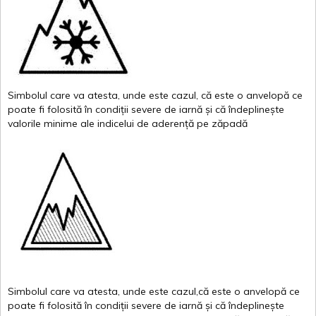
Simbolul
care
va
atesta
,
unde
este
cazul
,
că
este
o
anvelopă
ce
poate
fi
folosită
în
condiții
severe de
iarnă
și
că
îndeplinește
valor
i
le
minime
ale
indicelui
de
aderență
pe
zăpadă
Simbolul
care
va
atesta
,
unde
este
cazul,că
este
o
anvelopă
ce
poate
fi
folosită
în
condiții
severe de
iarnă
și
că
îndeplinește