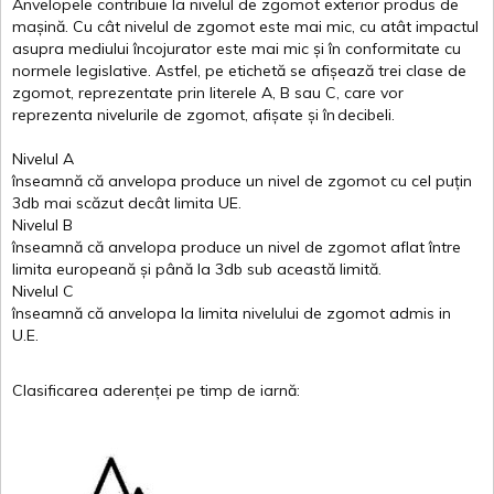
Anvelopele
contribuie
la
nivelul
de
zgomot
exterior
produs
de
mașină
. Cu
cât
nivelul
de
zgomot
este
mai
mic, cu
atât
impactul
asupra
mediului
încojurator
este
mai
mic
și
în
conformitate
cu
normele
legislative.
Astfel
, pe
etichetă
se
afișează
trei
clase
de
zgomot
,
reprezentate
prin
literele
A
,
B
sau
C
, care
vor
reprezenta
nivelurile
de
zgomot
,
afișate
și
în
decibeli
.
Nivelul
A
înseamnă
că
anvelopa
produce un
nivel
de
zgomot
cu
cel
puțin
3db
mai
scăzut
decât
limita
UE.
Nivelul
B
înseamnă
că
anvelopa
produce un
nivel
de
zgomot
aflat
între
limita
europeană
și
până
la 3db sub
această
limită
.
Nivelul
C
înseamnă
că
anvelopa
la
limita
nivelului
de
zgomot
admis in
U.E.
Clasificarea
aderenței
pe
timp
de
iarnă
: