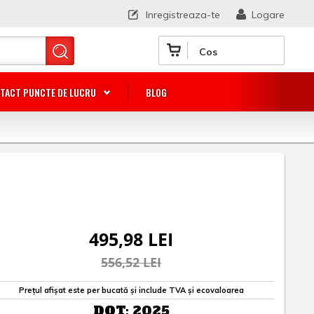
Inregistreaza-te
Logare
Cos
TACT PUNCTE DE LUCRU
BLOG
495,98 LEI
556,52 LEI
Prețul afișat este per bucată și include TVA și ecovaloarea
DOT:
2025