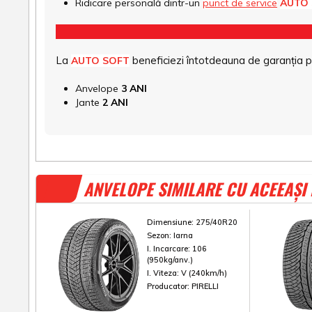
Ridicare personală dintr-un
punct de service
AUTO
La
beneficiezi întotdeauna de garanția pro
AUTO SOFT
Anvelope
3 ANI
Jante
2 ANI
ANVELOPE SIMILARE CU ACEEAȘI
Dimensiune:
275/40R20
Sezon:
Iarna
I. Incarcare:
106
(950kg/anv.)
I. Viteza:
V (240km/h)
Producator:
PIRELLI