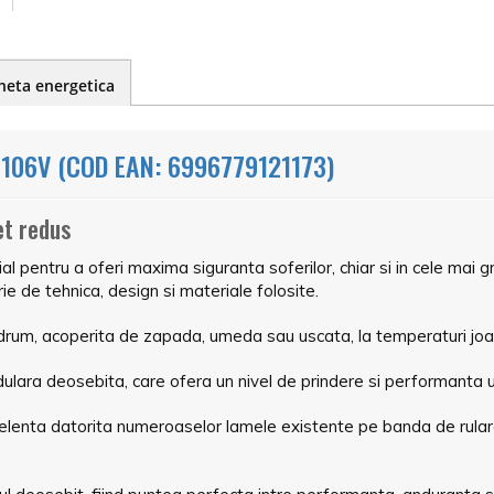
heta energetica
06V (COD EAN: 6996779121173)
et redus
pentru a oferi maxima siguranta soferilor, chiar si in cele mai gre
ie de tehnica, design si materiale folosite.
 drum, acoperita de zapada, umeda sau uscata, la temperaturi joas
ulara deosebita, care ofera un nivel de prindere si performanta un
celenta datorita numeroaselor lamele existente pe banda de rular