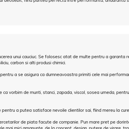
unul deosebit, fiind puntea perfecta intre performanta, anduranta s
cerea unui cauciuc. Se folosesc atat de multe pentru a garanta re
liciu, carbon si alti produsi chimici.
e pentru a se asigura ca dumneavoastra primiti cele mai perform
 fie ca vorbim de munti, stanci, zapada, viscol, sosea umeda, pentr
ntru a putea satisface nevoile clientilor sai, fiind mereu la cure
cercetarilor de piata facute de companie. Pun mare pret pe dorintel
e mai mici amanunte, de la concept, design, putere de virare, trac