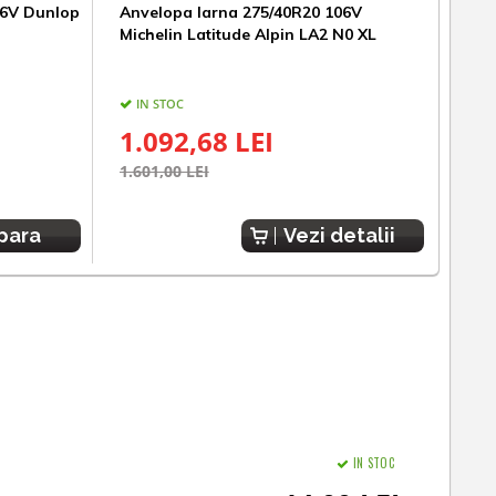
06V Dunlop
Anvelopa Iarna 275/40R20 106V
Anv
Michelin Latitude Alpin LA2 N0 XL
Goo
IN STOC
IN
1.092,68 LEI
94
1.601,00 LEI
1.47
para
Vezi detalii
IN STOC