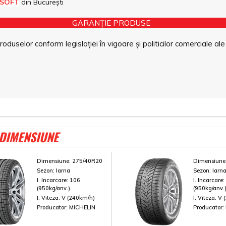
 SOFT
din București
GARANȚIE PRODUSE
duselor conform legislației în vigoare și politicilor comerciale ale
 DIMENSIUNE
Dimensiune:
275/40R20
Dimensiune
Sezon:
Iarna
Sezon:
Iarn
I. Incarcare:
106
I. Incarcare
(950kg/anv.)
(950kg/anv.
I. Viteza:
V (240km/h)
I. Viteza:
V 
Producator:
MICHELIN
Producator: