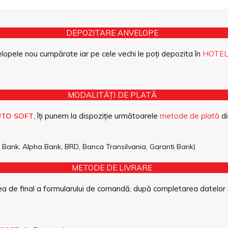
DEPOZITARE ANVELOPE
opele nou cumpărate iar pe cele vechi le poți depozita în
HOTEL
MODALITĂȚI DE PLATĂ
, îți punem la dispoziție următoarele
metode de plată
di
UTO SOFT
pe Bank, Alpha Bank, BRD, Banca Transilvania, Garanti Bank)
METODE DE LIVRARE
a de final a formularului de comandă, după completarea datelor 