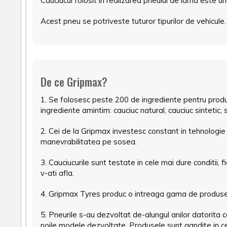
Cauciucul folosit in realizarea pneului de iarna este 
Acest pneu se potriveste tuturor tipurilor de vehicule.
De ce Gripmax?
1. Se folosesc peste 200 de ingrediente pentru produ
ingrediente amintim: cauciuc natural, cauciuc sintetic, si
2. Cei de la Gripmax investesc constant in tehnologi
manevrabilitatea pe sosea.
3. Cauciucurile sunt testate in cele mai dure conditii,
v-ati afla.
4. Gripmax Tyres produc o intreaga gama de produse pe
5. Pneurile s-au dezvoltat de-alungul anilor datorita 
noile modele dezvoltate. Produsele sunt gandite in cel