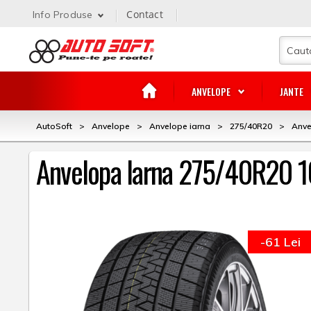
Contact
Info Produse
ANVELOPE
JANTE
AutoSoft
>
Anvelope
>
Anvelope iarna
>
275/40R20
>
Anve
Anvelopa Iarna 275/40R20 1
-61 Lei