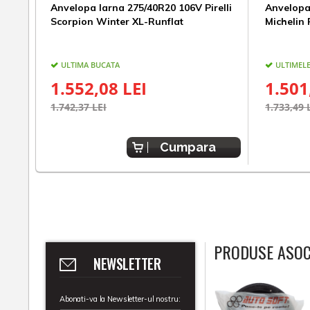
Anvelopa Iarna 275/40R20 106V Pirelli
Anvelopa
Scorpion Winter XL-Runflat
Michelin 
ULTIMA BUCATA
ULTIMELE
1.552,08 LEI
1.501
1.742,37 LEI
1.733,49 
Cumpara
PRODUSE ASOC
NEWSLETTER
Abonati-va la Newsletter-ul nostru: