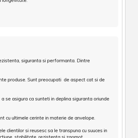
i longevitate.
zistenta, siguranta si performanta. Dintre
ante produse. Sunt preocupati de aspect cat si de
u a se asigura ca sunteti in deplina siguranta oriunde
nt cu ultimele cerinte in materie de anvelope.
e clientilor si reusesc sa le transpuna cu suuces in
tiune, stabilitate, rezistenta si zgomot.