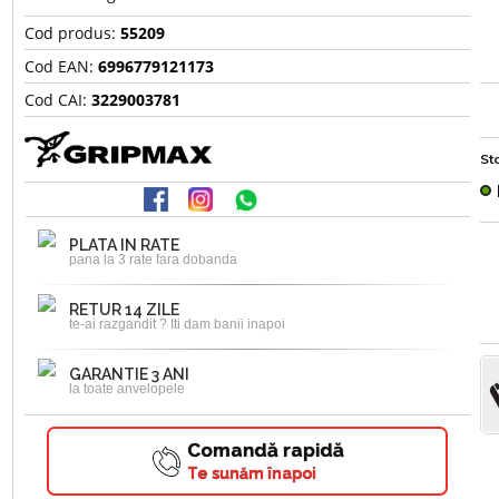
Cod produs:
55209
Cod EAN:
6996779121173
Cod CAI:
3229003781
Sto
PLATA IN RATE
pana la 3 rate fara dobanda
RETUR 14 ZILE
te-ai razgandit ? Iti dam banii inapoi
GARANTIE 3 ANI
la toate anvelopele
Comandă rapidă
Te sunăm înapoi