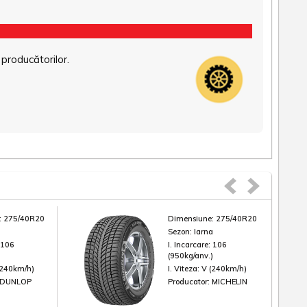
 producătorilor.
:
275/40R20
Dimensiune:
275/40R20
a
Sezon:
Iarna
:
106
I. Incarcare:
106
)
(950kg/anv.)
(240km/h)
I. Viteza:
V (240km/h)
DUNLOP
Producator:
MICHELIN