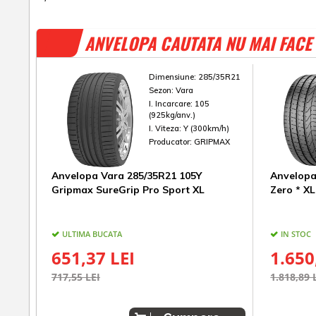
ANVELOPA CAUTATA NU MAI FACE 
Dimensiune:
285/35R21
Sezon:
Vara
I. Incarcare:
105
(925kg/anv.)
I. Viteza:
Y (300km/h)
Producator:
GRIPMAX
Anvelopa Vara 285/35R21 105Y
Anvelopa 
Gripmax SureGrip Pro Sport XL
Zero * XL
ULTIMA BUCATA
IN STOC
651,37 LEI
1.650
717,55 LEI
1.818,89 