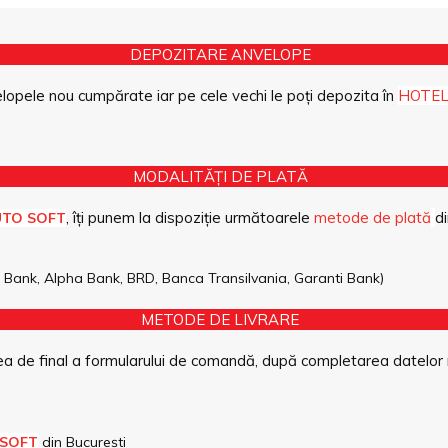
DEPOZITARE ANVELOPE
opele nou cumpărate iar pe cele vechi le poți depozita în
HOTEL
MODALITĂȚI DE PLATĂ
, îți punem la dispoziție următoarele
metode de plată
di
UTO SOFT
pe Bank, Alpha Bank, BRD, Banca Transilvania, Garanti Bank)
METODE DE LIVRARE
a de final a formularului de comandă, după completarea datelor 
 SOFT
din București