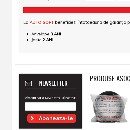
La
beneficiezi întotdeauna de garanția pro
AUTO SOFT
Anvelope
3 ANI
Jante
2 ANI
PRODUSE ASOC
NEWSLETTER
Abonati-va la Newsletter-ul nostru:
Aboneaza-te