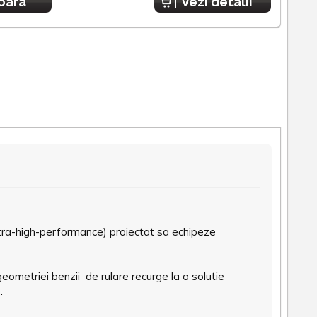
para
Vezi detalii
ltra-high-performance) proiectat sa echipeze
ometriei benzii de rulare recurge la o solutie
.