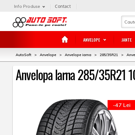
Contact
Info Produse
ANVELOPE
JANTE
AutoSoft
>
Anvelope
>
Anvelope iarna
>
285/35R21
>
Anve
Anvelopa Iarna 285/35R21 1
-47 Lei