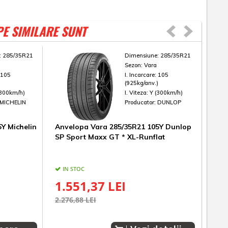
PE SIMILARE SUNT
:
285/35R21
Dimensiune:
285/35R21
Sezon:
Vara
:
105
I. Incarcare:
105
)
(925kg/anv.)
(300km/h)
I. Viteza:
Y (300km/h)
MICHELIN
Producator:
DUNLOP
Y Michelin
Anvelopa Vara 285/35R21 105Y Dunlop
Anv
SP Sport Maxx GT * XL-Runflat
Spo
IN STOC
IN
1.551,37 LEI
99
2.276,88 LEI
1.55