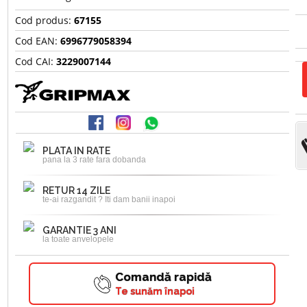
Cod produs:
67155
Cod EAN:
6996779058394
Cod CAI:
3229007144
PLATA IN RATE
pana la 3 rate fara dobanda
RETUR 14 ZILE
te-ai razgandit ? Iti dam banii inapoi
GARANTIE 3 ANI
la toate anvelopele
Comandă rapidă
Te sunăm înapoi