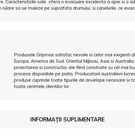
are. Caracteristicile sale ofera o evacuare excelenta a apei si o 
e rulare sa se muleze pe suprafata drumului, si canelurile, ce eva
Produsele Gripmax satisfac nevoile si celor mai exigenti cl
Europa, America de Sud, Orientul Mijlociu, Asia si Australi
proiectarea si constructia, ele fiind construite cu cel mai b
procese disponibile pe piata. Producatorii australieni luc
produse cuprinde toate tipurile de anvelope necesare si to
toate cerintele clientilor lor.
INFORMAȚII SUPLIMENTARE