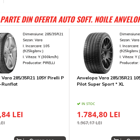
PARTE DIN OFERTA AUTO SOFT. NOILE ANVELO
Dimensiune:
285/35R21
Dimensiune
Sezon:
Vara
Sezon:
Vara
I. Incarcare:
105
I. Incarcare
(925kg/anv.)
(925kg/anv.
I. Viteza:
Y (300km/h)
I. Viteza:
Y 
Producator:
PIRELLI
Producator:
Vara 285/35R21 105Y Pirelli P
Anvelopa Vara 285/35R21 105
-Runflat
Pilot Super Sport * XL
IN STOC
,84 LEI
1.784,80 LEI
LEI
1.967,17 LEI