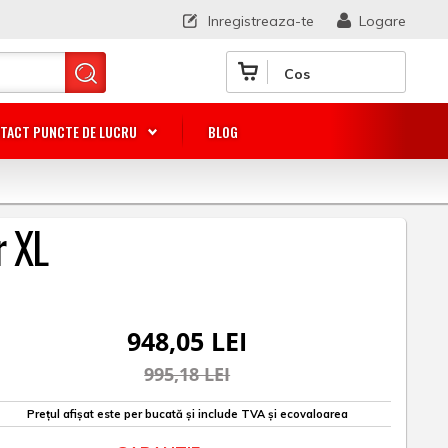
Inregistreaza-te
Logare
Cos
TACT PUNCTE DE LUCRU
BLOG
r XL
948,05 LEI
995,18 LEI
Prețul afișat este per bucată și include TVA și ecovaloarea