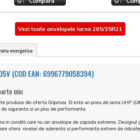
Cumpara
Cum
Vezi toate anvelopele Iarna 285/35R21
heta energetica
05V (COD EAN: 6996779058394)
oarte mic
nte produse din oferta Gripmax. El este un pneu de iarna UHP (U
de siguranta si un plus de performanta.
a in conditii care nu cer anvelope de zapada extreme. Designul ge
care ofera niveluri de aderenta si performanta extrem de ridicate