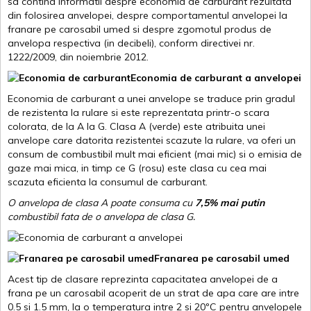
sa contina informatii despre economia de carburant rezultata
din folosirea anvelopei, despre comportamentul anvelopei la
franare pe carosabil umed si despre zgomotul produs de
anvelopa respectiva (in decibeli), conform directivei nr.
1222/2009, din noiembrie 2012.
Economia de carburant a anvelopei
Economia de carburant a unei anvelope se traduce prin gradul
de rezistenta la rulare si este reprezentata printr-o scara
colorata, de la A la G. Clasa A (verde) este atribuita unei
anvelope care datorita rezistentei scazute la rulare, va oferi un
consum de combustibil mult mai eficient (mai mic) si o emisia de
gaze mai mica, in timp ce G (rosu) este clasa cu cea mai
scazuta eficienta la consumul de carburant.
O anvelopa de clasa A poate consuma cu
7,5% mai putin
combustibil fata de o anvelopa de clasa G.
Franarea pe carosabil umed
Acest tip de clasare reprezinta capacitatea anvelopei de a
frana pe un carosabil acoperit de un strat de apa care are intre
0.5 si 1.5 mm, la o temperatura intre 2 si 20ºC pentru anvelopele