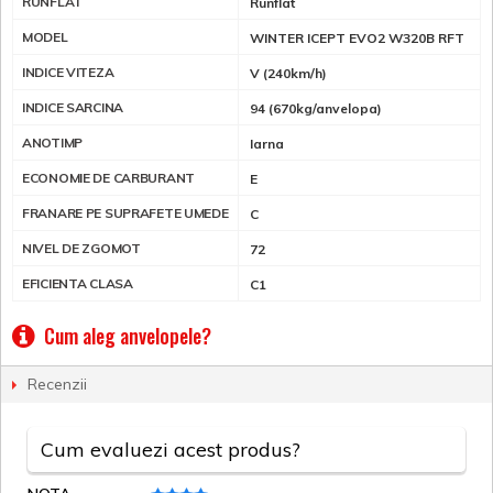
RUNFLAT
Runflat
MODEL
WINTER ICEPT EVO2 W320B RFT
INDICE VITEZA
V (240km/h)
INDICE SARCINA
94 (670kg/anvelopa)
ANOTIMP
Iarna
ECONOMIE DE CARBURANT
E
FRANARE PE SUPRAFETE UMEDE
C
NIVEL DE ZGOMOT
72
EFICIENTA CLASA
C1
Cum aleg anvelopele?
Recenzii
Cum evaluezi acest produs?