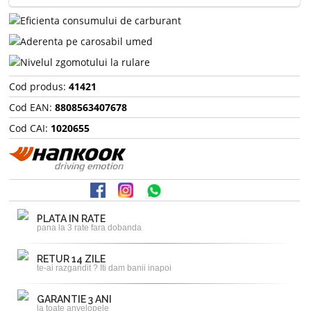
Cod produs:
41421
Cod EAN:
8808563407678
Cod CAI:
1020655
PLATA IN RATE
pana la 3 rate fara dobanda
RETUR 14 ZILE
te-ai razgandit ? Iti dam banii inapoi
GARANTIE 3 ANI
la toate anvelopele