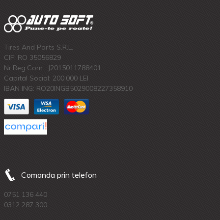
Tires And Parts S.R.L.
CIF: RO 35056829
Nr.Reg.Com.: J2015011788401
Capital Social: 200.000 LEI
IBAN ING: RO20INGB5029008227358910
Comanda prin telefon
0751 136 440
0312 287 300