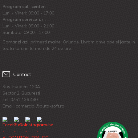
Program call-center:
Luni - Vineri: 09:00 - 17:00
Program service-uri:
Luni - Vineri: 09.00 - 21:00
Sambata: 09:00 - 17:00
Comanzi azi, primesti maine. Oriunde. Livram anvelope si jante in
toata tara in termen de 24 de ore.
Contact
Sos. Fundeni 120A
Sector 2, Bucuresti
Tel:
0751 136 440
Email: comercial@auto-soft.ro