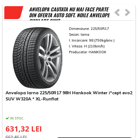
ANVELOPA CAUTATA NU MAI FACE PARTE
DIN OFERTA AUTO SOFT. NOILE ANVELOPE
SIMILARE SUNT
Dimensiune:
225/50R17
Sezon:
Iarna
I. Incarcare:
98 (750kg/anv.)
I. Viteza:
H (210km/h)
Producator:
HANKOOK
Anvelopa Iarna 225/50R17 98H Hankook Winter i*cept evo2
A
SUV W320A * XL-Runflat
*
IN STOC
631,32 LEI
662,46 LEI
8