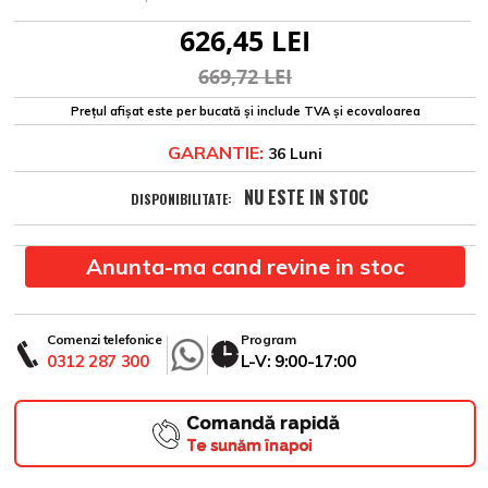
626,45 LEI
669,72 LEI
Prețul afișat este per bucată și include TVA și ecovaloarea
GARANTIE:
36 Luni
NU ESTE IN STOC
DISPONIBILITATE:
Anunta-ma cand revine in stoc
Comenzi telefonice
Program
0312 287 300
L-V: 9:00-17:00
Comandă rapidă
Te sunăm înapoi