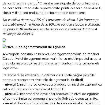
de iarna si intre 5 si 35 ºC pentru anvelopele de vara. Franarea
pe carosabil umed este reprezentata printr-o scara de la A la G,
clasa A fiind cea mai buna performanta in acest sens.
Un vechicul dotat cu ABS si 4 anvelope de clasa A (la franare pe
carosabil umed) va frana de la 80km/h pana la stop pe o distanta
cu pana la
18 metri
mai scurta decat acelasi vehicul dotat cu 4
anvelope de clasa G
.
Nivelul de zgomot
Anvelopele constribuie la nivelul de zgomot produs de masina.
Cu cat nivelul de zgomot este mai mic, cu atat impactul asupra
mediului incojurator este mai mic si in conformitate cu normele
legislative.
Pe etichete se afiseaza un difuzor cu
3 unde negre
posibile
pentru a reprezenta nivelurile de zgomot in
decibeli
.
-
nivelul 1
insemna ca anvelopa produce un nivel de zgomot cu
cel putin 3db mai scazut decat limita UE.
-
nivelul 2
inseamna ca anvelopa produce un nivel de zgomot
aflat intre limita europeana si pana la 3db sub aceasta limita.
-
nivelul 3
inseamna ca anvelopa depaseste nivelul de zgomot