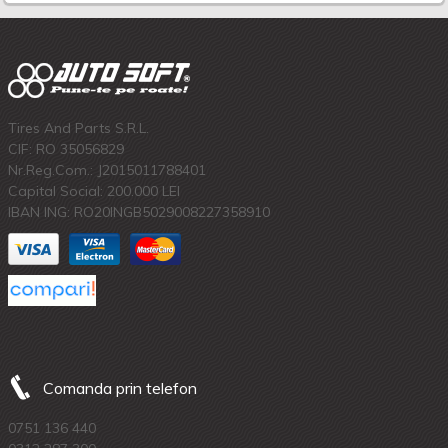
Tires And Parts S.R.L.
CIF: RO 35056829
Nr.Reg.Com.: J2015011788401
Capital Social: 200.000 LEI
IBAN ING: RO20INGB5029008227358910
Comanda prin telefon
0751 136 440