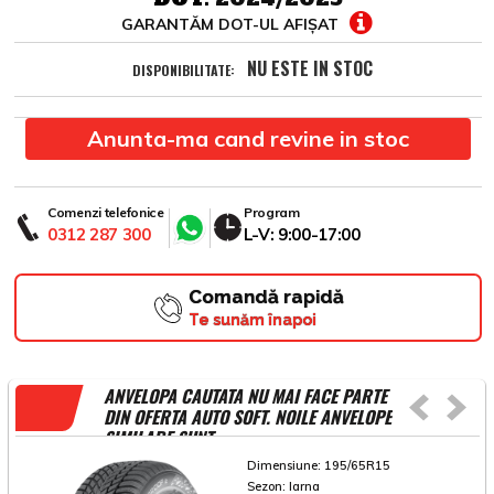
GARANTĂM DOT-UL AFIȘAT
NU ESTE IN STOC
DISPONIBILITATE:
Anunta-ma cand revine in stoc
Comenzi telefonice
Program
0312 287 300
L-V: 9:00-17:00
Comandă rapidă
Te sunăm înapoi
ANVELOPA CAUTATA NU MAI FACE PARTE
DIN OFERTA AUTO SOFT. NOILE ANVELOPE
SIMILARE SUNT
Dimensiune:
195/65R15
Sezon:
Iarna