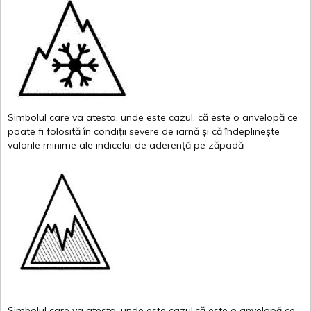
Simbolul
care
va
atesta
,
unde
este
cazul
,
că
este
o
anvelopă
ce
poate
fi
folosită
în
condiții
severe de
iarnă
și
că
îndeplinește
valor
i
le
minime
ale
indicelui
de
aderență
pe
zăpadă
Simbolul
care
va
atesta
,
unde
este
cazul,că
este
o
anvelopă
ce