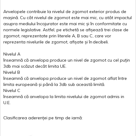
Anvelopele
contribuie
la
nivelul
de
zgomot
exterior
produs
de
mașină
. Cu
cât
nivelul
de
zgomot
este
mai
mic, cu
atât
impactul
asupra
mediului
încojurator
este
mai
mic
și
în
conformitate
cu
normele
legislative.
Astfel
, pe
etichetă
se
afișează
trei
clase
de
zgomot
,
reprezentate
prin
literele
A
,
B
sau
C
, care
vor
reprezenta
nivelurile
de
zgomot
,
afișate
și
în
decibeli
.
Nivelul
A
înseamnă
că
anvelopa
produce un
nivel
de
zgomot
cu
cel
puțin
3db
mai
scăzut
decât
limita
UE.
Nivelul
B
înseamnă
că
anvelopa
produce un
nivel
de
zgomot
aflat
între
limita
europeană
și
până
la 3db sub
această
limită
.
Nivelul
C
înseamnă
că
anvelopa
la
limita
nivelului
de
zgomot
admis in
U.E.
Clasificarea
aderenței
pe
timp
de
iarnă
: