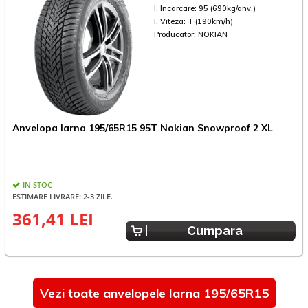
I. Incarcare:
95 (690kg/anv.)
I. Viteza:
T (190km/h)
Producator:
NOKIAN
Anvelopa Iarna 195/65R15 95T Nokian Snowproof 2 XL
A
IN STOC
ESTIMARE LIVRARE: 2-3 ZILE.
361,41 LEI
2
Cumpara
Vezi toate anvelopele Iarna 195/65R15