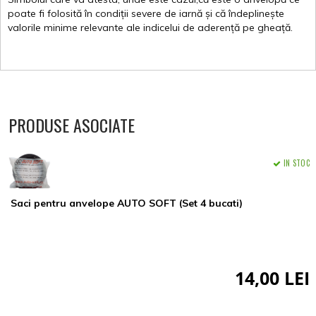
poate
fi
folosită
în
condiții
severe de
iarnă
și
că
îndeplinește
valorile
minime
relevante
ale
indicelui
de
aderență
pe
gheață
.
PRODUSE ASOCIATE
IN STOC
Saci pentru anvelope AUTO SOFT (Set 4 bucati)
14,00 LEI