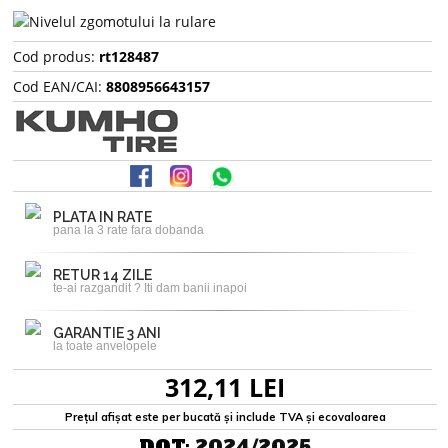
Cod produs:
rt128487
Cod EAN/CAI:
8808956643157
PLATA IN RATE
pana la 3 rate fara dobanda
RETUR 14 ZILE
te-ai razgandit ? Iti dam banii inapoi
GARANTIE 3 ANI
la toate anvelopele
312,11 LEI
Prețul afișat este per bucată și include TVA și ecovaloarea
DOT:
2024/2025