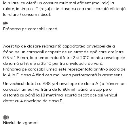
la
rulare
,
ce
oferă
un
consum
mult
mai
eficient
(
mai
mic) la
rulare
,
în
timp
ce
E
(
roșu
)
este
clasa
cu
cea
mai
scazută
eficiență
la
rulare
/
consum
ridicat
.
Frânarea
pe
carosabil
umed
Acest
tip de
clasare
reprezintă
capacitatea
anvelopei
de a
frâna
pe un
carosabil
acoperit
de un
strat
de
apă
care are
între
0.5
si
1.5 mm, la o
temperatură
între
2
si
20ºC
pentru
anvelopele
de
iarnă
și
între
5
si
35 ºC
pentru
anvelopele
de
vară
.
Frânarea
pe
carosabil
umed
este
reprezentată
printr
-o
scară
de
la
A
la
E
,
clasa
A
fiind
cea
mai
buna
performanță
în
acest
sens.
Un
vechicul
dotat
cu ABS
și
4
anvelope
de
clasa
A
(la
frânare
pe
carosabil
umed
)
va
frâna
de la 80km/h
până
la stop pe o
distanță
cu
până
la
18
metri
mai
scurtă
decât
același
vehicul
dotat
cu 4
anvelope
de
clasa
E
.
Nivelul
de
zgomot