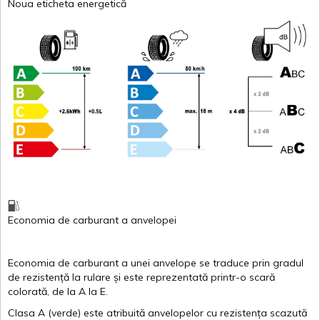
Noua eticheta energetică
Economia de carburant
a
anvelopei
Economia de carburant a
unei
anvelope
se traduce
prin
gradul
de
rezistență
la
rulare
și
este
reprezentată
printr
-o
scară
colorată
, de la
A
la
E
.
Clasa
A
(
verde
)
este
atribuită
anvelopelor
cu
rezistența
scazută