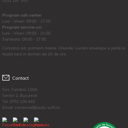
0312 287 300
Program call-center:
Luni - Vineri: 09:00 - 17:00
Program service-uri:
Luni - Vineri: 09.00 - 21:00
Sambata: 09:00 - 17:00
Comanzi azi, primesti maine. Oriunde. Livram anvelope si jante in
toata tara in termen de 24 de ore.
Contact
Sos. Fundeni 120A
Sector 2, Bucuresti
Tel:
0751 136 440
Email: comercial@auto-soft.ro