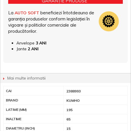
GARANȚIE PRODUSE
La
beneficiezi întotdeauna de
AUTO SOFT
garanția produselor conform legislației în
vigoare și politicilor comerciale ale
producătorilor.
Anvelope
3 ANI
Jante
2 ANI
Mai multe informatii
CAI
2388993
BRAND
KUMHO
LATIME (MM)
195
INALTIME
65
DIAMETRU (INCH)
15