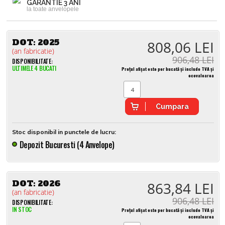
GARANTIE 3 ANI
la toate anvelopele
DOT:
2025
808,06 LEI
(an fabricatie)
906,48 LEI
DISPONIBILITATE:
ULTIMELE 4 BUCATI
Prețul afișat este per bucată și include TVA și
ecovaloarea
Cumpara
Stoc disponibil in punctele de lucru:
Depozit Bucuresti (4 Anvelope)
DOT:
2026
863,84 LEI
(an fabricatie)
906,48 LEI
DISPONIBILITATE:
IN STOC
Prețul afișat este per bucată și include TVA și
ecovaloarea