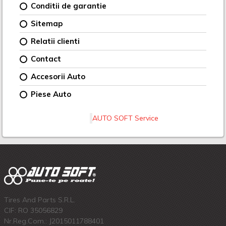
Conditii de garantie
Sitemap
Relatii clienti
Contact
Accesorii Auto
Piese Auto
AUTO SOFT Service
Tires And Parts S.R.L.
CIF: RO 35056829
Nr.Reg.Com.: J2015011788401