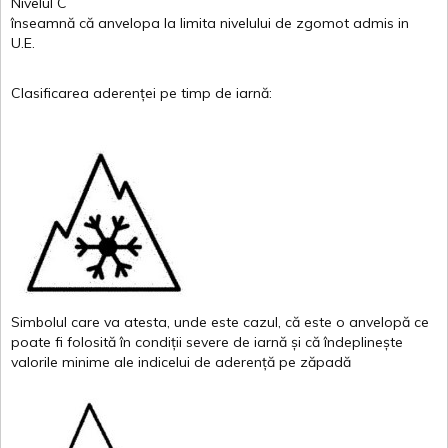
Nivelul
C
înseamnă
că
anvelopa
la
limita
nivelului
de
zgomot
admis in
U.E.
Clasificarea
aderenței
pe
timp
de
iarnă
:
Simbolul
care
va
atesta
,
unde
este
cazul
,
că
este
o
anvelopă
ce
poate
fi
folosită
în
condiții
severe de
iarnă
și
că
îndeplinește
valor
i
le
minime
ale
indicelui
de
aderență
pe
zăpadă