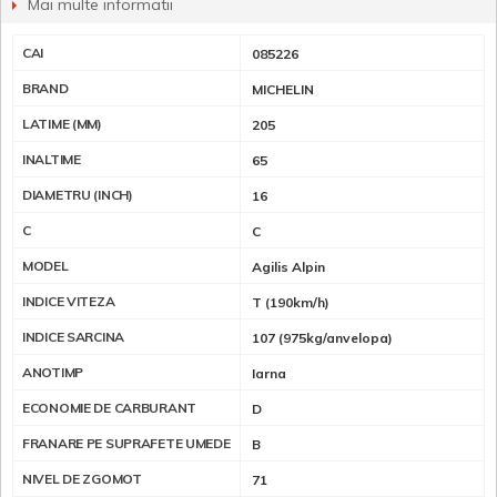
Mai multe informatii
CAI
085226
BRAND
MICHELIN
LATIME (MM)
205
INALTIME
65
DIAMETRU (INCH)
16
C
C
MODEL
Agilis Alpin
INDICE VITEZA
T (190km/h)
INDICE SARCINA
107 (975kg/anvelopa)
ANOTIMP
Iarna
ECONOMIE DE CARBURANT
D
FRANARE PE SUPRAFETE UMEDE
B
NIVEL DE ZGOMOT
71