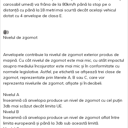
carosabil
umed
)
va
frâna
de la 80km/h
până
la stop pe o
distanță
cu
până
la
18
metri
mai
scurtă
decât
același
vehicul
dotat
cu 4
anvelope
de
clasa
E
.
Nivelul
de
zgomot
Anvelopele
contribuie
la
nivelul
de
zgomot
exterior
produs
de
mașină
. Cu
cât
nivelul
de
zgomot
este
mai
mic, cu
atât
impactul
asupra
mediului
încojurator
este
mai
mic
și
în
conformitate
cu
normele
legislative.
Astfel
, pe
etichetă
se
afișează
trei
clase
de
zgomot
,
reprezentate
prin
literele
A
,
B
sau
C
, care
vor
reprezenta
nivelurile
de
zgomot
,
afișate
și
în
decibeli
.
Nivelul
A
înseamnă
că
anvelopa
produce un
nivel
de
zgomot
cu
cel
puțin
3db
mai
scăzut
decât
limita
UE.
Nivelul
B
înseamnă
că
anvelopa
produce un
nivel
de
zgomot
aflat
între
limita
europeană
și
până
la 3db sub
această
limită
.