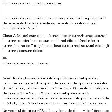
Economia de carburant
a
anvelopei
Economia de carburant a
unei
anvelope
se traduce
prin
gradul
de
rezistență
la
rulare
și
este
reprezentată
printr
-o
scară
colorată
, de la
A
la
E
.
Clasa
A
(
verde
)
este
atribuită
anvelopelor
cu
rezistența
scazută
la
rulare
,
ce
oferă
un
consum
mult
mai
eficient
(
mai
mic) la
rulare
,
în
timp
ce
E
(
roșu
)
este
clasa
cu
cea
mai
scazută
eficiență
la
rulare
/
consum
ridicat
.
Frânarea
pe
carosabil
umed
Acest
tip de
clasare
reprezintă
capacitatea
anvelopei
de a
frâna
pe un
carosabil
acoperit
de un
strat
de
apă
care are
între
0.5
si
1.5 mm, la o
temperatură
între
2
si
20ºC
pentru
anvelopele
de
iarnă
și
între
5
si
35 ºC
pentru
anvelopele
de
vară
.
Frânarea
pe
carosabil
umed
este
reprezentată
printr
-o
scară
de
la
A
la
E
,
clasa
A
fiind
cea
mai
buna
performanță
în
acest
sens.
Un
vechicul
dotat
cu ABS
și
4
anvelope
de
clasa
A
(la
frânare
pe