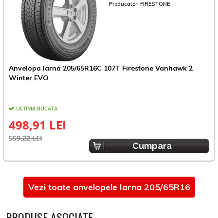
Producator:
FIRESTONE
Anvelopa Iarna 205/65R16C 107T Firestone Vanhawk 2
A
Winter EVO
ULTIMA BUCATA
498,91 LEI
559,22 LEI
7
Cumpara
Vezi toate anvelopele Iarna 205/65R16
PRODUSE ASOCIATE