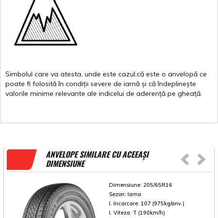
Simbolul
care
va
atesta
,
unde
este
cazul,că
este
o
anvelopă
ce
poate
fi
folosită
în
condiții
severe de
iarnă
și
că
îndeplinește
valorile
minime
relevante
ale
indicelui
de
aderență
pe
gheață
.
ANVELOPE SIMILARE CU ACEEAȘI
DIMENSIUNE
Dimensiune:
205/65R16
Sezon:
Iarna
I. Incarcare:
107 (975kg/anv.)
I. Viteza:
T (190km/h)