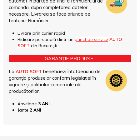
automat în partea de final a formularului de
comandă, după completarea datelor
necesare. Livrarea se face oriunde pe
teritoriul României.
Livrare prin curier rapid
Ridicare personală dintr-un
punct de service
AUTO
SOFT
din București
GARANȚIE PRODUSE
La
beneficiezi întotdeauna de
AUTO SOFT
garanția produselor conform legislației în
vigoare și politicilor comerciale ale
producătorilor.
Anvelope
3 ANI
Jante
2 ANI