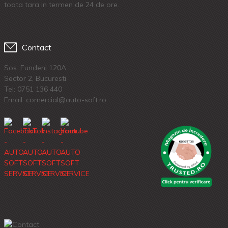
toata tara in termen de 24 de ore.
Contact
Sos. Fundeni 120A
Sector 2, Bucuresti
Tel:
0751 136 440
Email: comercial@auto-soft.ro