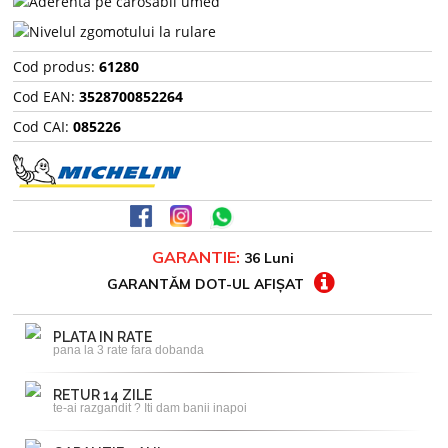
Cod produs:
61280
Cod EAN:
3528700852264
Cod CAI:
085226
GARANTIE:
36 Luni
GARANTĂM DOT-UL AFIȘAT
PLATA IN RATE
pana la 3 rate fara dobanda
RETUR 14 ZILE
te-ai razgandit ? Iti dam banii inapoi