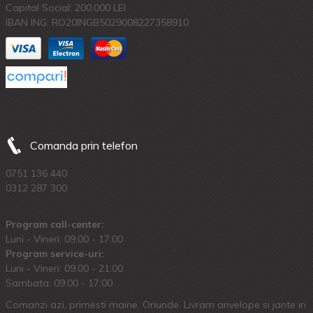
Capital Social: 200.000 LEI
IBAN ING: RO20INGB5029008227358910
Comanda prin telefon
0751 136 440
0312 287 300
Program call-center:
Luni - Vineri: 09:00 - 17:00
Program service-uri:
Luni - Vineri: 09.00 - 21:00
Sambata: 09:00 - 17:00
Comanzi azi, primesti maine. Oriunde. Livram anvelope si jante in