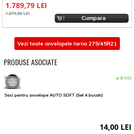
1.789,79 LEI
1.879,00 LEI
1
Cumpara
Vezi toate anvelopele Iarna 275/45R21
PRODUSE ASOCIATE
IN STOC
Saci pentru anvelope AUTO SOFT (Set 4 bucati)
14,00 LEI