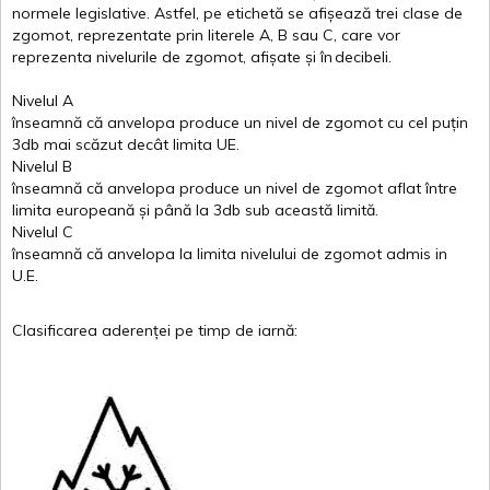
normele
legislative.
Astfel
, pe
etichetă
se
afișează
trei
clase
de
zgomot
,
reprezentate
prin
literele
A
,
B
sau
C
, care
vor
reprezenta
nivelurile
de
zgomot
,
afișate
și
în
decibeli
.
Nivelul
A
înseamnă
că
anvelopa
produce un
nivel
de
zgomot
cu
cel
puțin
3db
mai
scăzut
decât
limita
UE.
Nivelul
B
înseamnă
că
anvelopa
produce un
nivel
de
zgomot
aflat
între
limita
europeană
și
până
la 3db sub
această
limită
.
Nivelul
C
înseamnă
că
anvelopa
la
limita
nivelului
de
zgomot
admis in
U.E.
Clasificarea
aderenței
pe
timp
de
iarnă
: