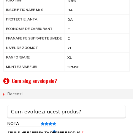
ANOTIMP
Iarna
INSCRIPTIONARE M+S
DA
PROTECTIE JANTA
DA
ECONOMIE DE CARBURANT
C
FRANARE PE SUPRAFETE UMEDE
C
NIVEL DE ZGOMOT
71
RANFORSARE
XL
MUNTE 3 VARFURI
3PMSF
Cum aleg anvelopele?
Recenzii
Cum evaluezi acest produs?
NOTA
SPUNE-NE PAREREA TA DESPRE PRODUS
*