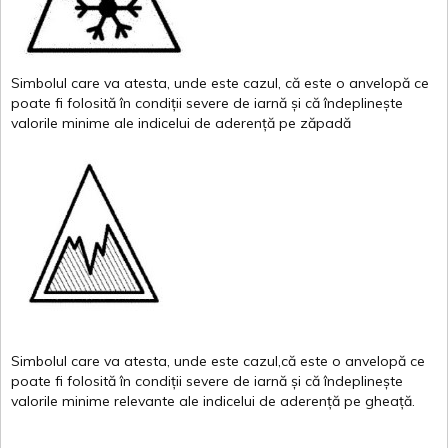
Simbolul
care
va
atesta
,
unde
este
cazul
,
că
este
o
anvelopă
ce
poate
fi
folosită
în
condiții
severe de
iarnă
și
că
îndeplinește
valor
i
le
minime
ale
indicelui
de
aderență
pe
zăpadă
Simbolul
care
va
atesta
,
unde
este
cazul,că
este
o
anvelopă
ce
poate
fi
folosită
în
condiții
severe de
iarnă
și
că
îndeplinește
valorile
minime
relevante
ale
indicelui
de
aderență
pe
gheață
.