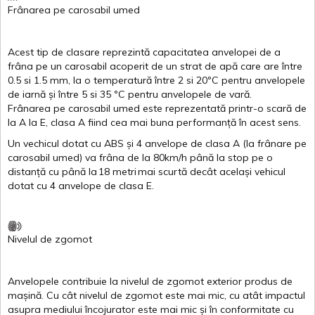
Frânarea
pe
carosabil
umed
Acest
tip de
clasare
reprezintă
capacitatea
anvelopei
de a
frâna
pe un
carosabil
acoperit
de un
strat
de
apă
care are
între
0.5
si
1.5 mm, la o
temperatură
între
2
si
20ºC
pentru
anvelopele
de
iarnă
și
între
5
si
35 ºC
pentru
anvelopele
de
vară
.
Frânarea
pe
carosabil
umed
este
reprezentată
printr
-o
scară
de
la
A
la
E
,
clasa
A
fiind
cea
mai
buna
performanță
în
acest
sens.
Un
vechicul
dotat
cu ABS
și
4
anvelope
de
clasa
A
(la
frânare
pe
carosabil
umed
)
va
frâna
de la 80km/h
până
la stop pe o
distanță
cu
până
la
18
metri
mai
scurtă
decât
același
vehicul
dotat
cu 4
anvelope
de
clasa
E
.
Nivelul
de
zgomot
Anvelopele
contribuie
la
nivelul
de
zgomot
exterior
produs
de
mașină
. Cu
cât
nivelul
de
zgomot
este
mai
mic, cu
atât
impactul
asupra
mediului
încojurator
este
mai
mic
și
în
conformitate
cu