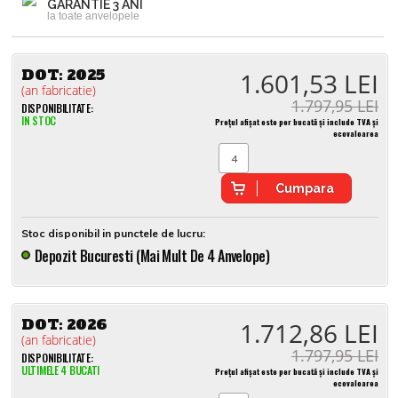
GARANTIE 3 ANI
la toate anvelopele
DOT:
2025
1.601,53 LEI
(an fabricatie)
1.797,95 LEI
DISPONIBILITATE:
IN STOC
Prețul afișat este per bucată și include TVA și
ecovaloarea
Cumpara
Stoc disponibil in punctele de lucru:
Depozit Bucuresti (mai Mult De 4 Anvelope)
DOT:
2026
1.712,86 LEI
(an fabricatie)
1.797,95 LEI
DISPONIBILITATE:
ULTIMELE 4 BUCATI
Prețul afișat este per bucată și include TVA și
ecovaloarea