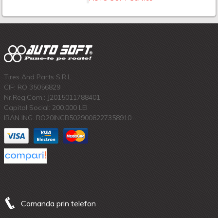
Tires And Parts S.R.L.
CIF: RO 35056829
Nr.Reg.Com.: J2015011788401
Capital Social: 200.000 LEI
IBAN ING: RO20INGB5029008227358910
Comanda prin telefon