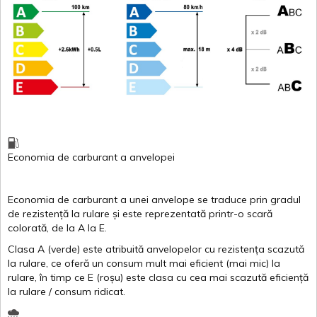
Economia de carburant
a
anvelopei
Economia de carburant a
unei
anvelope
se traduce
prin
gradul
de
rezistență
la
rulare
și
este
reprezentată
printr
-o
scară
colorată
, de la
A
la
E
.
Clasa
A
(
verde
)
este
atribuită
anvelopelor
cu
rezistența
scazută
la
rulare
,
ce
oferă
un
consum
mult
mai
eficient
(
mai
mic) la
rulare
,
în
timp
ce
E
(
roșu
)
este
clasa
cu
cea
mai
scazută
eficiență
la
rulare
/
consum
ridicat
.