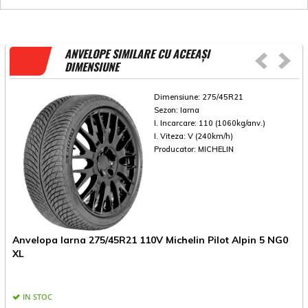
ANVELOPE SIMILARE CU ACEEAȘI
DIMENSIUNE
Dimensiune:
275/45R21
Sezon:
Iarna
I. Incarcare:
110 (1060kg/anv.)
I. Viteza:
V (240km/h)
Producator:
MICHELIN
Anvelopa Iarna 275/45R21 110V Michelin Pilot Alpin 5 NG0
A
XL
IN STOC