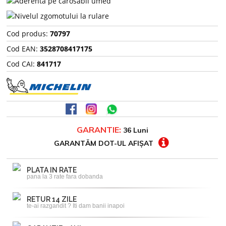
Cod produs:
70797
Cod EAN:
3528708417175
Cod CAI:
841717
GARANTIE:
36 Luni
GARANTĂM DOT-UL AFIȘAT
PLATA IN RATE
pana la 3 rate fara dobanda
RETUR 14 ZILE
te-ai razgandit ? Iti dam banii inapoi