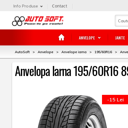
Contact
Info Produse
ANVELOPE
JANTE
AutoSoft
>
Anvelope
>
Anvelope iarna
>
195/60R16
>
Anve
Anvelopa Iarna 195/60R16
-15 Lei