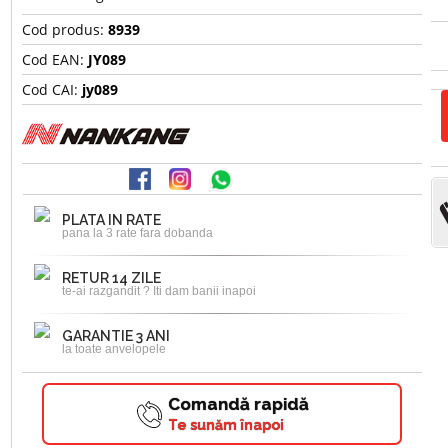
Cod produs:
8939
Cod EAN:
JY089
Cod CAI:
jy089
PLATA IN RATE
pana la 3 rate fara dobanda
RETUR 14 ZILE
te-ai razgandit ? Iti dam banii inapoi
GARANTIE 3 ANI
la toate anvelopele
Comandă rapidă
Te sunăm înapoi