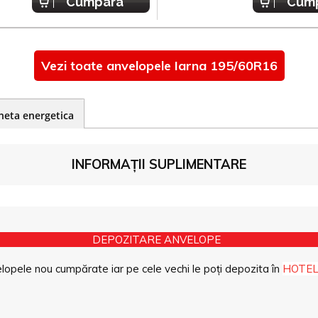
Cumpara
Cum
Vezi toate anvelopele Iarna 195/60R16
heta energetica
INFORMAȚII SUPLIMENTARE
DEPOZITARE ANVELOPE
opele nou cumpărate iar pe cele vechi le poți depozita în
HOTEL