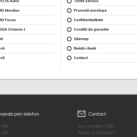
YOTA Auris
Tarife servicii
ORD Mondeo
Promotii anvelope
RD Focus
Confidentialitate
ODA Octavia 1
Conditii de garantie
MW
Sitemap
oli
Relatii clienti
oli
Contact
anda prin telefon
Contact
 440
Sos. Fundeni 120A
 300
Sector 2, Bucuresti