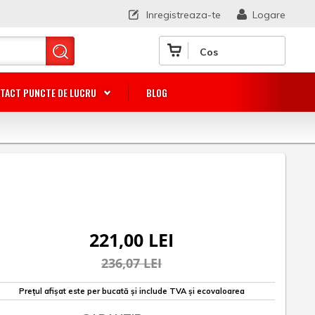
Inregistreaza-te
Logare
Cos
TACT PUNCTE DE LUCRU
BLOG
221,00 LEI
236,07 LEI
Prețul afișat este per bucată și include TVA și ecovaloarea