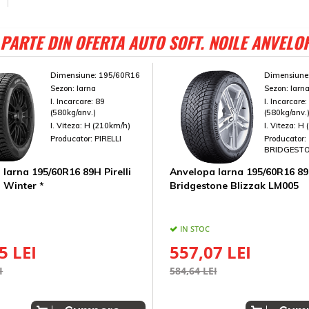
PARTE DIN OFERTA AUTO SOFT. NOILE ANVELO
Dimensiune:
195/60R16
Dimensiune
Sezon:
Iarna
Sezon:
Iarn
I. Incarcare:
89
I. Incarcare
(580kg/anv.)
(580kg/anv.
I. Viteza:
H (210km/h)
I. Viteza:
H 
Producator:
PIRELLI
Producator:
BRIDGEST
Iarna 195/60R16 89H Pirelli
Anvelopa Iarna 195/60R16 8
 Winter *
Bridgestone Blizzak LM005
IN STOC
5 LEI
557,07 LEI
I
584,64 LEI