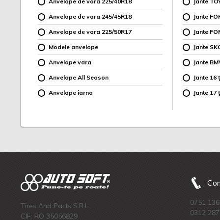
Anvelope de vara 225/40R18
Jante TO
Anvelope de vara 245/45R18
Jante F
Anvelope de vara 225/50R17
Jante FO
Modele anvelope
Jante SK
Anvelope vara
Jante B
Anvelope All Season
Jante 16 ț
Anvelope iarna
Jante 17 ț
Com
0751 136
Tires And Parts S.R.L.
0312 287
CIF: RO 35056829