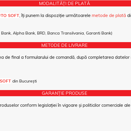
MODALITĂȚI DE PLATĂ
, îți punem la dispoziție următoarele
metode de plată
di
UTO SOFT
pe Bank, Alpha Bank, BRD, Banca Transilvania, Garanti Bank)
METODE DE LIVRARE
a de final a formularului de comandă, după completarea datelor 
 SOFT
din București
GARANȚIE PRODUSE
duselor conform legislației în vigoare și politicilor comerciale ale