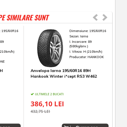
PE SIMILARE SUNT
:
195/60R16
Dimensiune:
195/60R16
a
Sezon:
Iarna
:
89
I. Incarcare:
89
)
(580kg/anv.)
(210km/h)
I. Viteza:
H (210km/h)
Producator:
HANKOOK
ONE
9H
Anvelopa Iarna 195/60R16 89H
Anv
Hankook Winter i*cept RS3 W462
Win
ULTIMELE 2 BUCATI
UL
386,10 LEI
46
432,75 LEI
519,