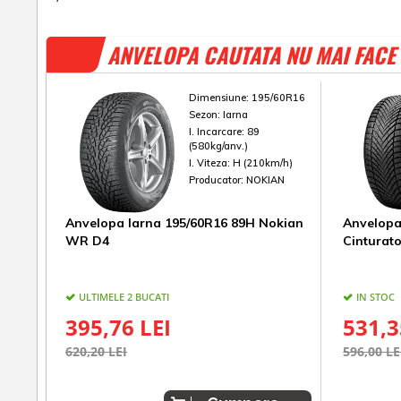
ANVELOPA CAUTATA NU MAI FACE 
Dimensiune:
195/60R16
Sezon:
Iarna
I. Incarcare:
89
(580kg/anv.)
I. Viteza:
H (210km/h)
Producator:
NOKIAN
Anvelopa Iarna 195/60R16 89H Nokian
Anvelopa 
WR D4
Cinturato
ULTIMELE 2 BUCATI
IN STOC
395,76 LEI
531,3
620,20 LEI
596,00 LE