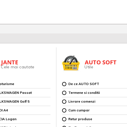
JANTE
AUTO SOFT
Cele mai cautate
Utile
toturisme
De ce AUTO SOFT
OLKSWAGEN Passat
Termene si conditii
OLKSWAGEN Golf 5
Livrare comenzi
DI A4
Cum cumpar
CIA Logan
Retur produse