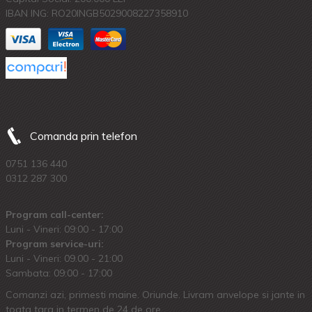
IBAN ING: RO20INGB5029008227358910
Comanda prin telefon
0751 136 440
0312 287 300
Program call-center:
Luni - Vineri: 09:00 - 17:00
Program service-uri:
Luni - Vineri: 09.00 - 21:00
Sambata: 09:00 - 17:00
Comanzi azi, primesti maine. Oriunde. Livram anvelope si jante in
toata tara in termen de 24 de ore.