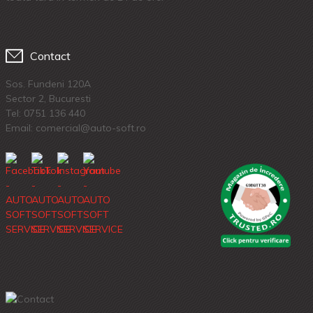
Contact
Sos. Fundeni 120A
Sector 2, Bucuresti
Tel:
0751 136 440
Email: comercial@auto-soft.ro