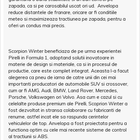
zapada, ca si pe carosabilul uscat ori ud. Anvelopa
reduce distantele de franare, oricare ar fi conditiile
meteo si maximizeaza tractiunea pe zapada, pentru a
oferi un condus mai precis.
Scorpion Winter beneficiaza de pe urma experientei
Pirelli in Formula 1, adoptand solutii inovatoare in
materie de design si materiale, ca si in procesul de
productie, care este complet integrat. Aceasta l-a facut
alegerea ca pneu de iarna de catre unii din cei mai
importanti producatori de automobile SUV si crossover,
cum ar fi AMG, Audi, BMW, Land Rover, Mercedes,
Porsche, Volkswagen ori Volvo. Asa cum e cazul si cu
celelalte produse premium ale Pirelli, Scoprion Winter a
fost dezvoltat in stransa colaborare cu fabricanti de
renume, astfel incat ele sa raspunda cerintelor
vehiculelor de top. Anvelopa a fost proiectata pentru a
functiona optim cu cele mai recente sisteme de control
al tractiunii si ABS.