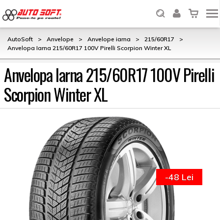
AutoSoft
>
Anvelope
>
Anvelope iarna
>
215/60R17
>
Anvelopa Iarna 215/60R17 100V Pirelli Scorpion Winter XL
Anvelopa Iarna 215/60R17 100V Pirelli
Scorpion Winter XL
-48 Lei