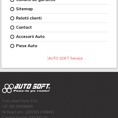
Sitemap
Relatii clienti
Contact
Accesorii Auto
Piese Auto
AUTO SOFT Service
Tires And Parts S.R.L.
CIF: RO 35056829
Nr.Reg.Com.: J2015011788401
Capital Social: 200.000 LEI