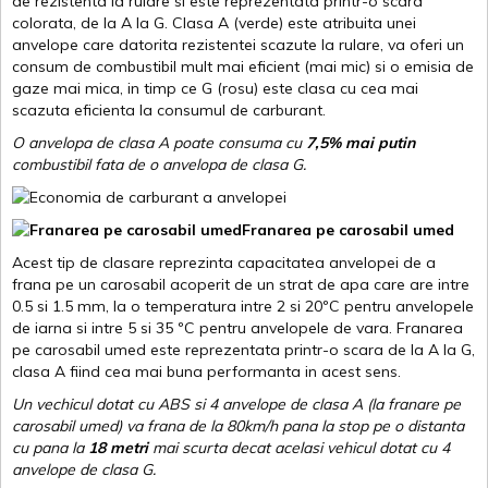
de rezistenta la rulare si este reprezentata printr-o scara
colorata, de la A la G. Clasa A (verde) este atribuita unei
anvelope care datorita rezistentei scazute la rulare, va oferi un
consum de combustibil mult mai eficient (mai mic) si o emisia de
gaze mai mica, in timp ce G (rosu) este clasa cu cea mai
scazuta eficienta la consumul de carburant.
O anvelopa de clasa A poate consuma cu
7,5% mai putin
combustibil fata de o anvelopa de clasa G.
Franarea pe carosabil umed
Acest tip de clasare reprezinta capacitatea anvelopei de a
frana pe un carosabil acoperit de un strat de apa care are intre
0.5 si 1.5 mm, la o temperatura intre 2 si 20ºC pentru anvelopele
de iarna si intre 5 si 35 ºC pentru anvelopele de vara. Franarea
pe carosabil umed este reprezentata printr-o scara de la A la G,
clasa A fiind cea mai buna performanta in acest sens.
Un vechicul dotat cu ABS si 4 anvelope de clasa A (la franare pe
carosabil umed) va frana de la 80km/h pana la stop pe o distanta
cu pana la
18 metri
mai scurta decat acelasi vehicul dotat cu 4
anvelope de clasa G
.