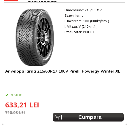
SIMILARE SUNT
Dimensiune:
215/60R17
Sezon:
Iarna
I. Incarcare:
100 (800kg/anv.)
I. Viteza:
V (240km/h)
Producator:
PIRELLI
A
Anvelopa Iarna 215/60R17 100V Pirelli Powergy Winter XL
IN STOC
633,21 LEI
8
710,03 LEI
Cumpara