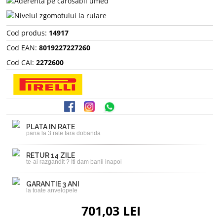
Cod produs:
14917
Cod EAN:
8019227227260
Cod CAI:
2272600
PLATA IN RATE
pana la 3 rate fara dobanda
RETUR 14 ZILE
te-ai razgandit ? Iti dam banii inapoi
GARANTIE 3 ANI
la toate anvelopele
701,03 LEI