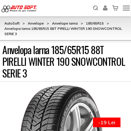
AutoSoft
>
Anvelope
>
Anvelope iarna
>
185/65R15
>
Anvelopa Iarna 185/65R15 88T PIRELLI WINTER 190 SNOWCONTROL
SERIE 3
Anvelopa Iarna 185/65R15 88T
PIRELLI WINTER 190 SNOWCONTROL
SERIE 3
-19 Lei