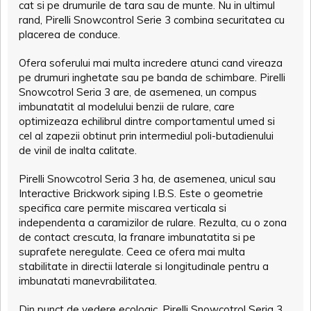
cat si pe drumurile de tara sau de munte. Nu in ultimul
rand, Pirelli Snowcontrol Serie 3 combina securitatea cu
placerea de conduce.
Ofera soferului mai multa incredere atunci cand vireaza
pe drumuri inghetate sau pe banda de schimbare. Pirelli
Snowcotrol Seria 3 are, de asemenea, un compus
imbunatatit al modelului benzii de rulare, care
optimizeaza echilibrul dintre comportamentul umed si
cel al zapezii obtinut prin intermediul poli-butadienului
de vinil de inalta calitate.
Pirelli Snowcotrol Seria 3 ha, de asemenea, unicul sau
Interactive Brickwork siping I.B.S. Este o geometrie
specifica care permite miscarea verticala si
independenta a caramizilor de rulare. Rezulta, cu o zona
de contact crescuta, la franare imbunatatita si pe
suprafete neregulate. Ceea ce ofera mai multa
stabilitate in directii laterale si longitudinale pentru a
imbunatati manevrabilitatea.
Din punct de vedere ecologic, Pirelli Snowcotrol Seria 3