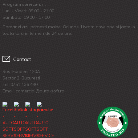
Program service-uri:
Luni - Vineri: 09.00 - 21:00
Sambata: 09:00 - 17:00
Comanzi azi, primesti maine. Oriunde. Livram anvelope si jante in
toata tara in termen de 24 de ore.
Contact
Sos. Fundeni 120A
Sector 2, Bucuresti
Tel:
0751 136 440
Email: comercial@auto-soft.ro