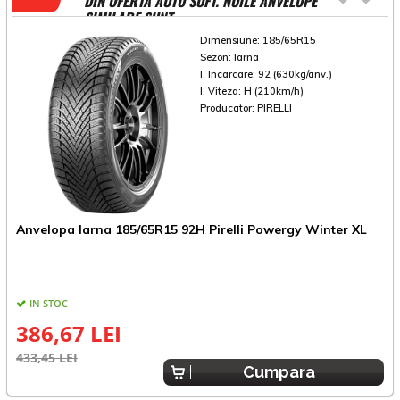
DIN OFERTA AUTO SOFT. NOILE ANVELOPE
SIMILARE SUNT
Dimensiune:
185/65R15
Sezon:
Iarna
I. Incarcare:
92 (630kg/anv.)
I. Viteza:
H (210km/h)
Producator:
PIRELLI
Anvelopa Iarna 185/65R15 92H Pirelli Powergy Winter XL
A
IN STOC
386,67 LEI
433,45 LEI
2
Cumpara