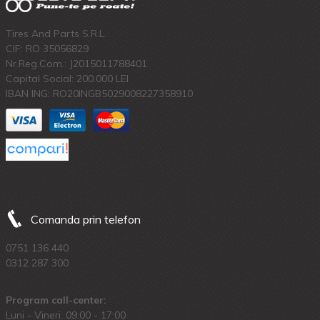
Tires And Parts S.R.L.
CIF: RO 35056829
Nr.Reg.Com.: J2015011788401
Capital Social: 200.000 LEI
IBAN ING: RO20INGB5029008227358910
Comanda prin telefon
0751 136 440
0312 287 300
Program call-center:
Luni - Vineri: 09:00 - 17:00