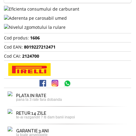
Cod produs:
1606
Cod EAN:
8019227212471
Cod CAI:
2124700
PLATA IN RATE
pana la 3 rate fara dobanda
RETUR 14 ZILE
te-ai razgandit ? Iti dam banii inapoi
GARANTIE 3 ANI
la toate anvelopele