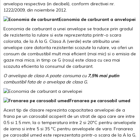
anvelopa respectiva (in decibeli), conform directivei nr.
1222/2009, din noiembrie 2012.
Economia de carburant a anvelopei
Economia de carburant a unei anvelope se traduce prin gradul
de rezistenta la rulare si este reprezentata printr-o scara
colorata, de la A la G. Clasa A (verde) este atribuita unei
anvelope care datorita rezistentei scazute la rulare, va oferi un
consum de combustibil mult mai eficient (mai mic) si o emisia de
gaze mai mica, in timp ce G (rosu) este clasa cu cea mai
scazuta eficienta la consumul de carburant.
O anvelopa de clasa A poate consuma cu
7,5% mai putin
combustibil fata de o anvelopa de clasa G.
Franarea pe carosabil umed
Acest tip de clasare reprezinta capacitatea anvelopei de a
frana pe un carosabil acoperit de un strat de apa care are intre
0.5 si 1.5 mm, la o temperatura intre 2 si 20ºC pentru anvelopele
de iarna si intre 5 si 35 ºC pentru anvelopele de vara. Franarea
pe carosabil umed este reprezentata printr-o scara de la A la G,