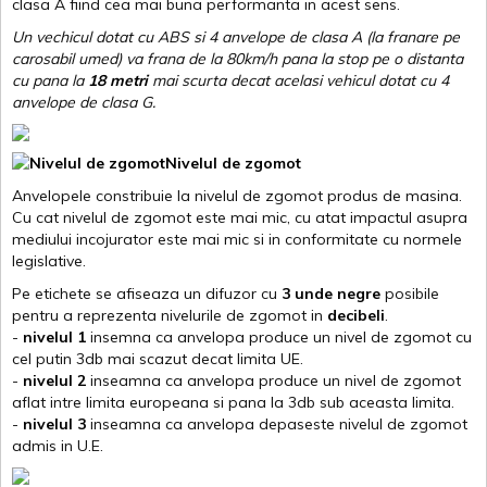
clasa A fiind cea mai buna performanta in acest sens.
Un vechicul dotat cu ABS si 4 anvelope de clasa A (la franare pe
carosabil umed) va frana de la 80km/h pana la stop pe o distanta
cu pana la
18 metri
mai scurta decat acelasi vehicul dotat cu 4
anvelope de clasa G
.
Nivelul de zgomot
Anvelopele constribuie la nivelul de zgomot produs de masina.
Cu cat nivelul de zgomot este mai mic, cu atat impactul asupra
mediului incojurator este mai mic si in conformitate cu normele
legislative.
Pe etichete se afiseaza un difuzor cu
3 unde negre
posibile
pentru a reprezenta nivelurile de zgomot in
decibeli
.
-
nivelul 1
insemna ca anvelopa produce un nivel de zgomot cu
cel putin 3db mai scazut decat limita UE.
-
nivelul 2
inseamna ca anvelopa produce un nivel de zgomot
aflat intre limita europeana si pana la 3db sub aceasta limita.
-
nivelul 3
inseamna ca anvelopa depaseste nivelul de zgomot
admis in U.E.