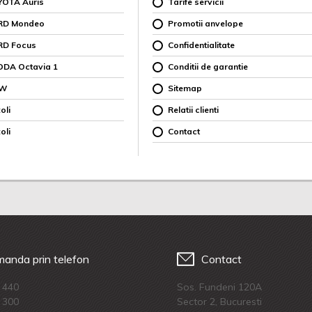
YOTA Auris
Tarife servicii
ORD Mondeo
Promotii anvelope
RD Focus
Confidentialitate
ODA Octavia 1
Conditii de garantie
MW
Sitemap
oli
Relatii clienti
oli
Contact
anda prin telefon
Contact
 440
Sos. Fundeni 120A
 300
Sector 2, Bucuresti