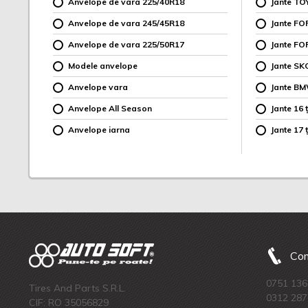
Anvelope de vara 225/40R18
Jante TO
Anvelope de vara 245/45R18
Jante F
Anvelope de vara 225/50R17
Jante FO
Modele anvelope
Jante SK
Anvelope vara
Jante B
Anvelope All Season
Jante 16 ț
Anvelope iarna
Jante 17 ț
Com
0751 136
Tires And Parts S.R.L.
0312 287
CIF: RO 35056829