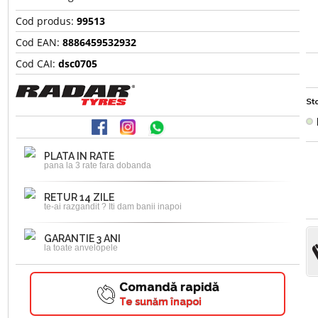
Cod produs:
99513
Cod EAN:
8886459532932
Cod CAI:
dsc0705
Sto
PLATA IN RATE
pana la 3 rate fara dobanda
RETUR 14 ZILE
te-ai razgandit ? Iti dam banii inapoi
GARANTIE 3 ANI
la toate anvelopele
Comandă rapidă
Te sunăm înapoi