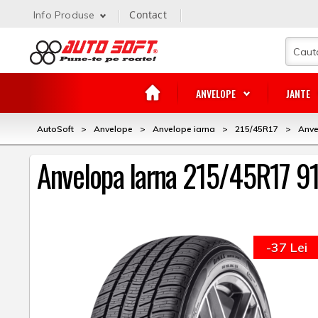
Contact
Info Produse
ANVELOPE
JANTE
AutoSoft
>
Anvelope
>
Anvelope iarna
>
215/45R17
>
Anve
Anvelopa Iarna 215/45R17 9
-37 Lei