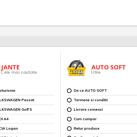
JANTE
AUTO SOFT
Cele mai cautate
Utile
toturisme
De ce AUTO SOFT
OLKSWAGEN Passat
Termene si conditii
OLKSWAGEN Golf 5
Livrare comenzi
DI A4
Cum cumpar
CIA Logan
Retur produse