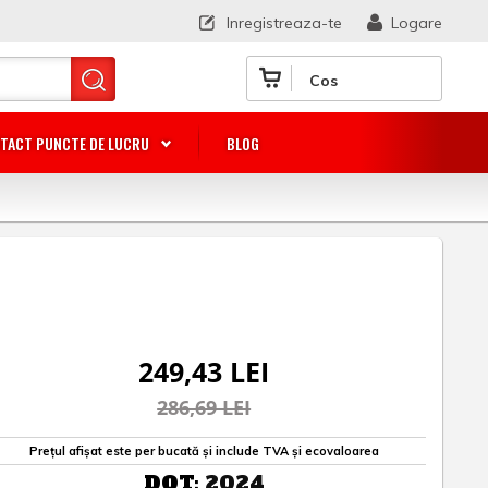
Inregistreaza-te
Logare
Cos
TACT PUNCTE DE LUCRU
BLOG
249,43 LEI
286,69 LEI
Prețul afișat este per bucată și include TVA și ecovaloarea
DOT:
2024