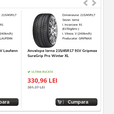
:
215/45R17
Dimensiune:
215/45R17
a
Sezon:
Iarna
:
91
I. Incarcare:
91
)
(615kg/anv.)
(240km/h)
I. Viteza:
V (240km/h)
LAUFENN
Producator:
GRIPMAX
1V Laufenn
Anvelopa Iarna 215/45R17 91V Gripmax
Anve
SureGrip Pro Winter XL
Cint
ULTIMA BUCATA
UL
330,96 LEI
80
381,37 LEI
902,
para
Cumpara