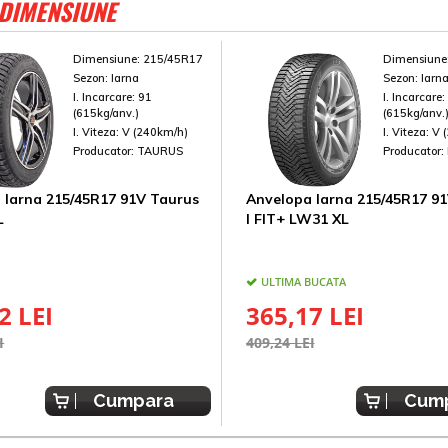
 DIMENSIUNE
Dimensiune:
215/45R17
Dimensiune
Sezon:
Iarna
Sezon:
Iarn
I. Incarcare:
91
I. Incarcare
(615kg/anv.)
(615kg/anv.
I. Viteza:
V (240km/h)
I. Viteza:
V 
Producator:
TAURUS
Producator:
 Iarna 215/45R17 91V Taurus
Anvelopa Iarna 215/45R17 9
L
I FIT+ LW31 XL
ULTIMA BUCATA
2 LEI
365,17 LEI
I
409,24 LEI
Cumpara
Cum