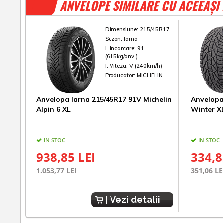
ANVELOPE SIMILARE CU ACEEAȘI
Dimensiune:
215/45R17
Sezon:
Iarna
I. Incarcare:
91
(615kg/anv.)
I. Viteza:
V (240km/h)
Producator:
MICHELIN
Anvelopa Iarna 215/45R17 91V Michelin
Anvelopa
Alpin 6 XL
Winter X
IN STOC
IN STOC
938,85 LEI
334,8
1.053,77 LEI
351,06 LE
Vezi detalii