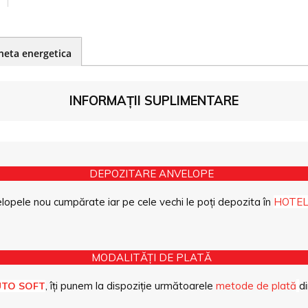
heta energetica
INFORMAȚII SUPLIMENTARE
DEPOZITARE ANVELOPE
opele nou cumpărate iar pe cele vechi le poți depozita în
HOTEL
MODALITĂȚI DE PLATĂ
, îți punem la dispoziție următoarele
metode de plată
di
UTO SOFT