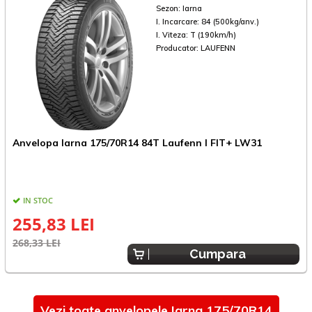
Sezon:
Iarna
I. Incarcare:
84 (500kg/anv.)
I. Viteza:
T (190km/h)
Producator:
LAUFENN
A
Anvelopa Iarna 175/70R14 84T Laufenn I FIT+ LW31
IN STOC
255,83 LEI
3
268,33 LEI
Cumpara
Vezi toate anvelopele Iarna 175/70R14