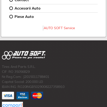
Accesorii Auto
Piese Auto
AUTO SOFT Service
Tires And Parts S.R.L.
CIF: RO 35056829
Nr.Reg.Com.: J2015011788401
Capital Social: 200.000 LEI
IBAN ING: RO20INGB5029008227358910