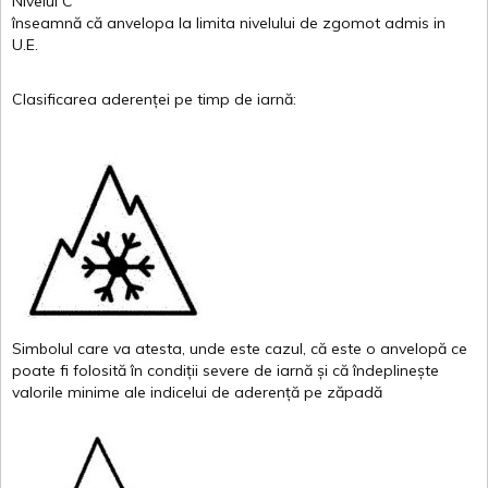
Nivelul
C
înseamnă
că
anvelopa
la
limita
nivelului
de
zgomot
admis in
U.E.
Clasificarea
aderenței
pe
timp
de
iarnă
:
Simbolul
care
va
atesta
,
unde
este
cazul
,
că
este
o
anvelopă
ce
poate
fi
folosită
în
condiții
severe de
iarnă
și
că
îndeplinește
valor
i
le
minime
ale
indicelui
de
aderență
pe
zăpadă