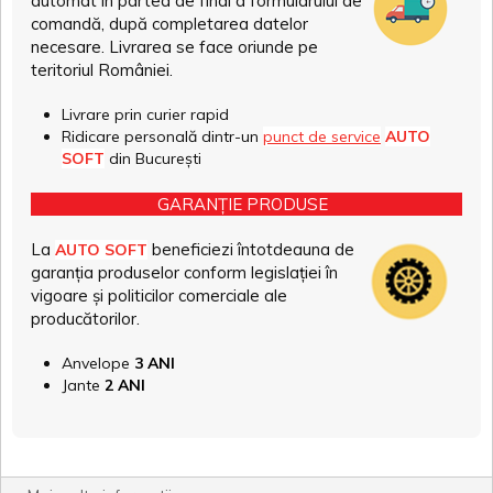
automat în partea de final a formularului de
comandă, după completarea datelor
necesare. Livrarea se face oriunde pe
teritoriul României.
Livrare prin curier rapid
Ridicare personală dintr-un
punct de service
AUTO
SOFT
din București
GARANȚIE PRODUSE
La
beneficiezi întotdeauna de
AUTO SOFT
garanția produselor conform legislației în
vigoare și politicilor comerciale ale
producătorilor.
Anvelope
3 ANI
Jante
2 ANI