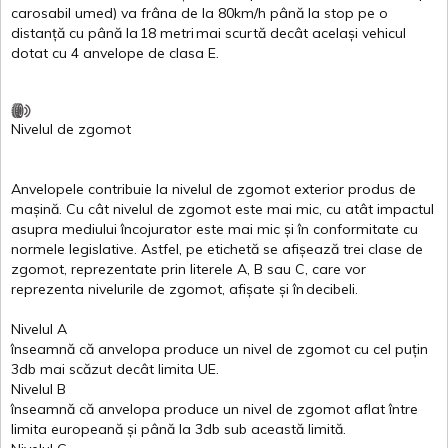
carosabil
umed
)
va
frâna
de la 80km/h
până
la stop pe o
distanță
cu
până
la
18
metri
mai
scurtă
decât
același
vehicul
dotat
cu 4
anvelope
de
clasa
E
.
Nivelul
de
zgomot
Anvelopele
contribuie
la
nivelul
de
zgomot
exterior
produs
de
mașină
. Cu
cât
nivelul
de
zgomot
este
mai
mic, cu
atât
impactul
asupra
mediului
încojurator
este
mai
mic
și
în
conformitate
cu
normele
legislative.
Astfel
, pe
etichetă
se
afișează
trei
clase
de
zgomot
,
reprezentate
prin
literele
A
,
B
sau
C
, care
vor
reprezenta
nivelurile
de
zgomot
,
afișate
și
în
decibeli
.
Nivelul
A
înseamnă
că
anvelopa
produce un
nivel
de
zgomot
cu
cel
puțin
3db
mai
scăzut
decât
limita
UE.
Nivelul
B
înseamnă
că
anvelopa
produce un
nivel
de
zgomot
aflat
între
limita
europeană
și
până
la 3db sub
această
limită
.