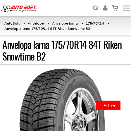
AutoSoft
>
Anvelope
>
Anvelope iarna
>
175/70R14
>
Anvelopa Iarna 175/70R14 84T Riken Snowtime B2
Anvelopa Iarna 175/70R14 84T Riken
Snowtime B2
-8 Lei