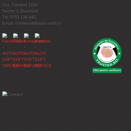
Sos. Fundeni 120A
Sector 2, Bucuresti
Tel:
0751 136 440
Email: comercial@auto-soft.ro