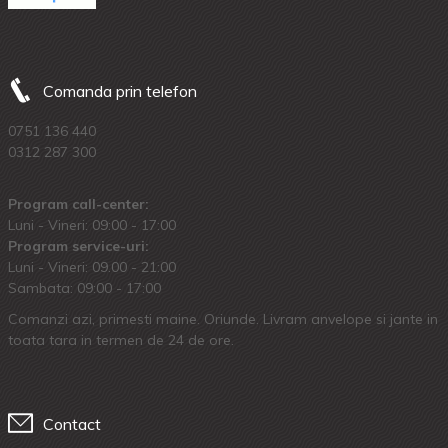
Comanda prin telefon
0751 136 440
0312 287 300
Program call-center:
Luni - Vineri: 09:00 - 17:00
Program service-uri:
Luni - Vineri: 09.00 - 21:00
Sambata: 09:00 - 17:00
Comanzi azi, primesti maine. Oriunde. Livram anvelope si jante in
toata tara in termen de 24 de ore.
Contact