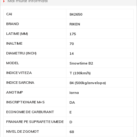
Mai multe informatii
CAI
842650
BRAND
RIKEN
LATIME (MM)
175
INALTIME
70
DIAMETRU (INCH)
14
MODEL
Snowtime B2
INDICE VITEZA
T (190km/h)
INDICE SARCINA
84 (500kg/anvelopa)
ANOTIMP
Iarna
INSCRIPTIONARE M+S
DA
ECONOMIE DE CARBURANT
E
FRANARE PE SUPRAFETE UMEDE
D
NIVEL DE ZGOMOT
68