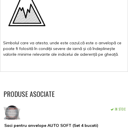
Simbolul
care
va
atesta
,
unde
este
cazul,că
este
o
anvelopă
ce
poate
fi
folosită
în
condiții
severe de
iarnă
și
că
îndeplinește
valorile
minime
relevante
ale
indicelui
de
aderență
pe
gheață
.
PRODUSE ASOCIATE
IN STOC
Saci pentru anvelope AUTO SOFT (Set 4 bucati)