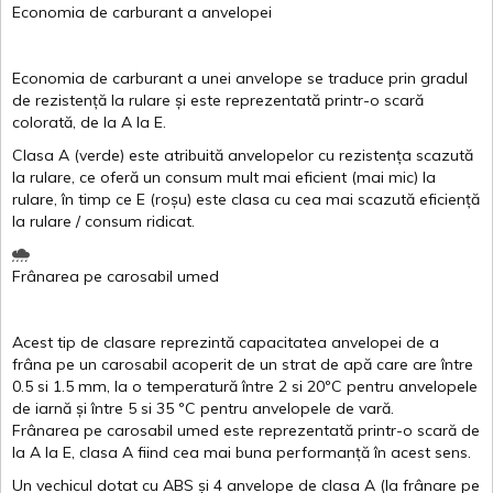
Economia de carburant
a
anvelopei
Economia de carburant a
unei
anvelope
se traduce
prin
gradul
de
rezistență
la
rulare
și
este
reprezentată
printr
-o
scară
colorată
, de la
A
la
E
.
Clasa
A
(
verde
)
este
atribuită
anvelopelor
cu
rezistența
scazută
la
rulare
,
ce
oferă
un
consum
mult
mai
eficient
(
mai
mic) la
rulare
,
în
timp
ce
E
(
roșu
)
este
clasa
cu
cea
mai
scazută
eficiență
la
rulare
/
consum
ridicat
.
Frânarea
pe
carosabil
umed
Acest
tip de
clasare
reprezintă
capacitatea
anvelopei
de a
frâna
pe un
carosabil
acoperit
de un
strat
de
apă
care are
între
0.5
si
1.5 mm, la o
temperatură
între
2
si
20ºC
pentru
anvelopele
de
iarnă
și
între
5
si
35 ºC
pentru
anvelopele
de
vară
.
Frânarea
pe
carosabil
umed
este
reprezentată
printr
-o
scară
de
la
A
la
E
,
clasa
A
fiind
cea
mai
buna
performanță
în
acest
sens.
Un
vechicul
dotat
cu ABS
și
4
anvelope
de
clasa
A
(la
frânare
pe