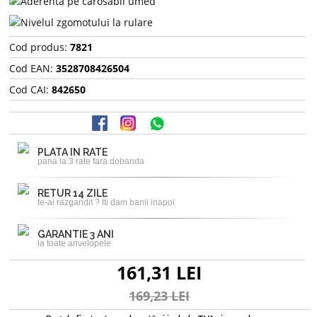
Cod produs:
7821
Cod EAN:
3528708426504
Cod CAI:
842650
PLATA IN RATE
pana la 3 rate fara dobanda
RETUR 14 ZILE
te-ai razgandit ? Iti dam banii inapoi
GARANTIE 3 ANI
la toate anvelopele
161,31 LEI
169,23 LEI