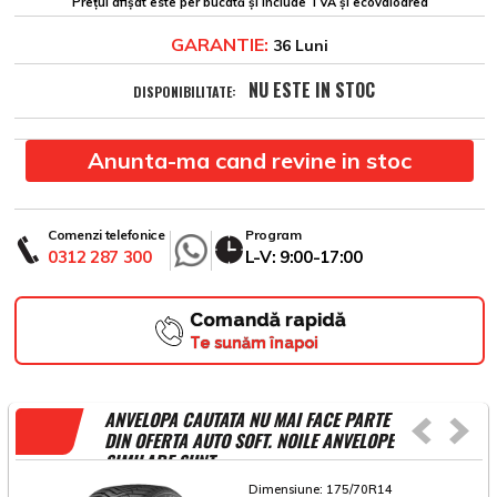
Prețul afișat este per bucată și include TVA și ecovaloarea
GARANTIE:
36 Luni
NU ESTE IN STOC
DISPONIBILITATE:
Anunta-ma cand revine in stoc
Comenzi telefonice
Program
0312 287 300
L-V: 9:00-17:00
Comandă rapidă
Te sunăm înapoi
ANVELOPA CAUTATA NU MAI FACE PARTE
DIN OFERTA AUTO SOFT. NOILE ANVELOPE
SIMILARE SUNT
Dimensiune:
175/70R14