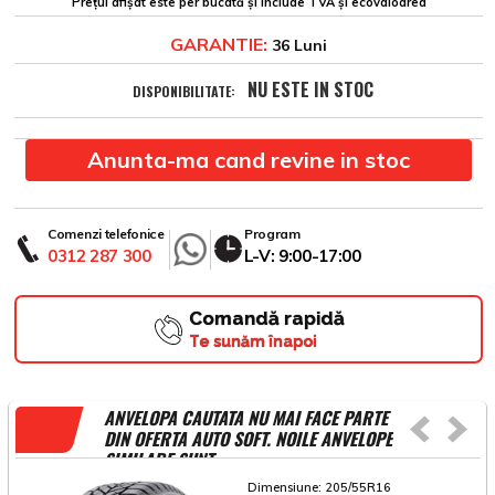
Prețul afișat este per bucată și include TVA și ecovaloarea
GARANTIE:
36 Luni
NU ESTE IN STOC
DISPONIBILITATE:
Anunta-ma cand revine in stoc
Comenzi telefonice
Program
0312 287 300
L-V: 9:00-17:00
Comandă rapidă
Te sunăm înapoi
ANVELOPA CAUTATA NU MAI FACE PARTE
DIN OFERTA AUTO SOFT. NOILE ANVELOPE
SIMILARE SUNT
Dimensiune:
205/55R16