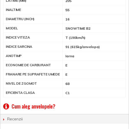
LATIME (MM)
205
INALTIME
55
DIAMETRU (INCH)
16
MODEL
SNOWTIME B2
INDICE VITEZA
T (190km/h)
INDICE SARCINA
91 (615kg/anvelopa)
ANOTIMP
Iarna
ECONOMIE DE CARBURANT
E
FRANARE PE SUPRAFETE UMEDE
E
NIVEL DE ZGOMOT
68
EFICIENTA CLASA
C1
Cum aleg anvelopele?
Recenzii