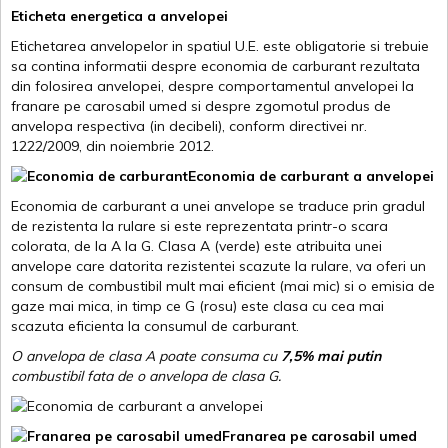
Eticheta energetica a anvelopei
Etichetarea anvelopelor in spatiul U.E. este obligatorie si trebuie
sa contina informatii despre economia de carburant rezultata
din folosirea anvelopei, despre comportamentul anvelopei la
franare pe carosabil umed si despre zgomotul produs de
anvelopa respectiva (in decibeli), conform directivei nr.
1222/2009, din noiembrie 2012.
Economia de carburant a anvelopei
Economia de carburant a unei anvelope se traduce prin gradul
de rezistenta la rulare si este reprezentata printr-o scara
colorata, de la A la G. Clasa A (verde) este atribuita unei
anvelope care datorita rezistentei scazute la rulare, va oferi un
consum de combustibil mult mai eficient (mai mic) si o emisia de
gaze mai mica, in timp ce G (rosu) este clasa cu cea mai
scazuta eficienta la consumul de carburant.
O anvelopa de clasa A poate consuma cu
7,5% mai putin
combustibil fata de o anvelopa de clasa G.
Franarea pe carosabil umed