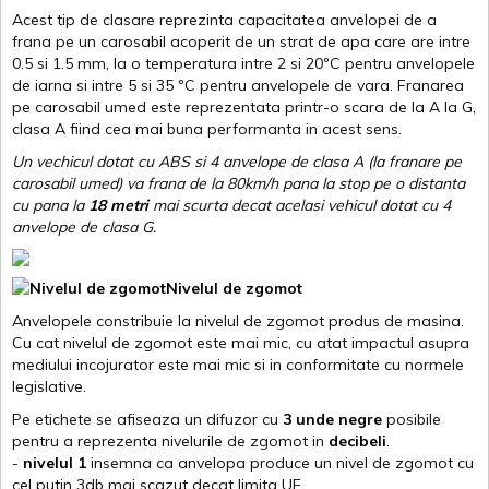
Acest tip de clasare reprezinta capacitatea anvelopei de a
frana pe un carosabil acoperit de un strat de apa care are intre
0.5 si 1.5 mm, la o temperatura intre 2 si 20ºC pentru anvelopele
de iarna si intre 5 si 35 ºC pentru anvelopele de vara. Franarea
pe carosabil umed este reprezentata printr-o scara de la A la G,
clasa A fiind cea mai buna performanta in acest sens.
Un vechicul dotat cu ABS si 4 anvelope de clasa A (la franare pe
carosabil umed) va frana de la 80km/h pana la stop pe o distanta
cu pana la
18 metri
mai scurta decat acelasi vehicul dotat cu 4
anvelope de clasa G
.
Nivelul de zgomot
Anvelopele constribuie la nivelul de zgomot produs de masina.
Cu cat nivelul de zgomot este mai mic, cu atat impactul asupra
mediului incojurator este mai mic si in conformitate cu normele
legislative.
Pe etichete se afiseaza un difuzor cu
3 unde negre
posibile
pentru a reprezenta nivelurile de zgomot in
decibeli
.
-
nivelul 1
insemna ca anvelopa produce un nivel de zgomot cu
cel putin 3db mai scazut decat limita UE.