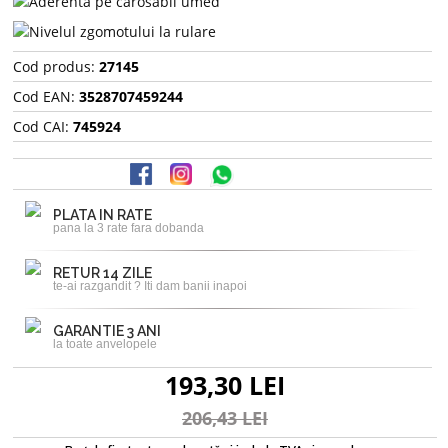
Cod produs:
27145
Cod EAN:
3528707459244
Cod CAI:
745924
PLATA IN RATE
pana la 3 rate fara dobanda
RETUR 14 ZILE
te-ai razgandit ? Iti dam banii inapoi
GARANTIE 3 ANI
la toate anvelopele
193,30 LEI
206,43 LEI