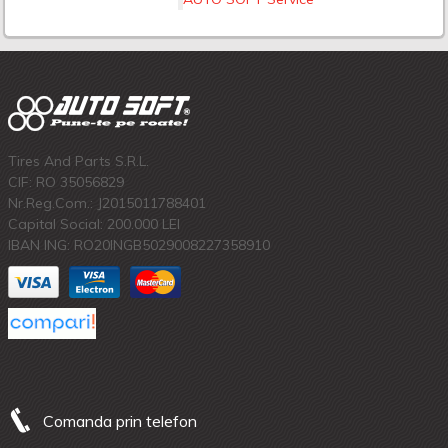
Tires And Parts S.R.L.
CIF: RO 35056829
Nr.Reg.Com.: J2015011788401
Capital Social: 200.000 LEI
IBAN ING: RO20INGB5029008227358910
Comanda prin telefon