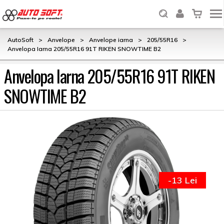
AutoSoft
>
Anvelope
>
Anvelope iarna
>
205/55R16
>
Anvelopa Iarna 205/55R16 91T RIKEN SNOWTIME B2
Anvelopa Iarna 205/55R16 91T RIKEN
SNOWTIME B2
-13 Lei