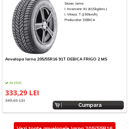
Sezon:
Iarna
I. Incarcare:
91 (615kg/anv.)
I. Viteza:
T (190km/h)
Producator:
DEBICA
A
Anvelopa Iarna 205/55R16 91T DEBICA FRIGO 2 MS
IN STOC
333,29 LEI
4
349,65 LEI
Cumpara
Vezi toate anvelopele Iarna 205/55R16