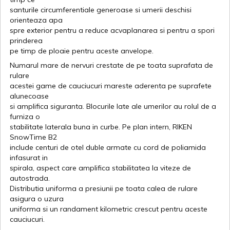
santurile circumferentiale generoase si umerii deschisi
orienteaza apa
spre exterior pentru a reduce acvaplanarea si pentru a spori
prinderea
pe timp de ploaie pentru aceste anvelope.
Numarul mare de nervuri crestate de pe toata suprafata de
rulare
acestei game de cauciucuri mareste aderenta pe suprafete
alunecoase
si amplifica siguranta. Blocurile late ale umerilor au rolul de a
furniza o
stabilitate laterala buna in curbe. Pe plan intern, RIKEN
SnowTime B2
include centuri de otel duble armate cu cord de poliamida
infasurat in
spirala, aspect care amplifica stabilitatea la viteze de
autostrada.
Distributia uniforma a presiunii pe toata calea de rulare
asigura o uzura
uniforma si un randament kilometric crescut pentru aceste
cauciucuri.