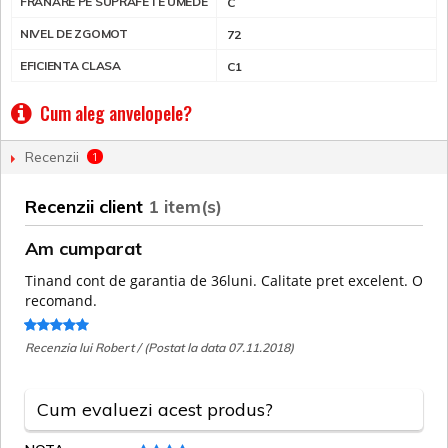
FRANARE PE SUPRAFETE UMEDE
C
NIVEL DE ZGOMOT
72
EFICIENTA CLASA
C1
Cum aleg anvelopele?
Recenzii
1
Recenzii client
1 item(s)
Am cumparat
Tinand cont de garantia de 36luni. Calitate pret excelent. O
recomand.
Recenzia lui Robert / (Postat la data 07.11.2018)
Cum evaluezi acest produs?