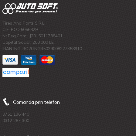
Tires And Parts S.R.L.
CIF: RO 35056829
Nr.Reg.Com.: J2015011788401
Capital Social: 200.000 LEI
IBAN ING: RO20INGB5029008227358910
Comanda prin telefon
0751 136 440
0312 287 300