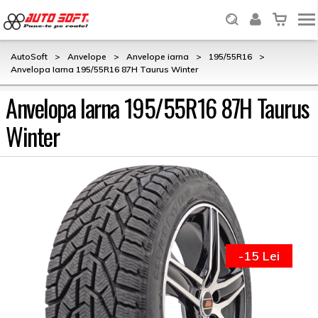
AutoSoft
>
Anvelope
>
Anvelope iarna
>
195/55R16
>
Anvelopa Iarna 195/55R16 87H Taurus Winter
Anvelopa Iarna 195/55R16 87H Taurus
Winter
-15 Lei