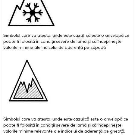
Simbolul
care
va
atesta
,
unde
este
cazul
,
că
este
o
anvelopă
ce
poate
fi
folosită
în
condiții
severe de
iarnă
și
că
îndeplinește
valor
i
le
minime
ale
indicelui
de
aderență
pe
zăpadă
Simbolul
care
va
atesta
,
unde
este
cazul,că
este
o
anvelopă
ce
poate
fi
folosită
în
condiții
severe de
iarnă
și
că
îndeplinește
valorile
minime
relevante
ale
indicelui
de
aderență
pe
gheață
.