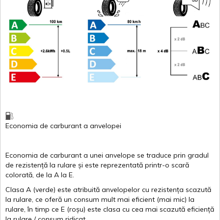
Economia de carburant
a
anvelopei
Economia de carburant a
unei
anvelope
se traduce
prin
gradul
de
rezistență
la
rulare
și
este
reprezentată
printr
-o
scară
colorată
, de la
A
la
E
.
Clasa
A
(
verde
)
este
atribuită
anvelopelor
cu
rezistența
scazută
la
rulare
,
ce
oferă
un
consum
mult
mai
eficient
(
mai
mic) la
rulare
,
în
timp
ce
E
(
roșu
)
este
clasa
cu
cea
mai
scazută
eficiență
la
rulare
/
consum
ridicat
.