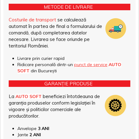
METODE DE LIVRARE
Costurile de transport
se calculează
automat în partea de final a formularului de
comandă, după completarea datelor
necesare. Livrarea se face oriunde pe
teritoriul României.
Livrare prin curier rapid
Ridicare personală dintr-un
punct de service
AUTO
SOFT
din București
GARANȚIE PRODUSE
La
beneficiezi întotdeauna de
AUTO SOFT
garanția produselor conform legislației în
vigoare și politicilor comerciale ale
producătorilor.
Anvelope
3 ANI
Jante
2 ANI