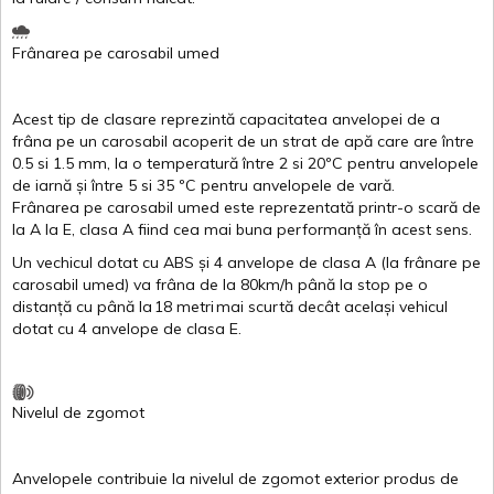
Frânarea
pe
carosabil
umed
Acest
tip de
clasare
reprezintă
capacitatea
anvelopei
de a
frâna
pe un
carosabil
acoperit
de un
strat
de
apă
care are
între
0.5
si
1.5 mm, la o
temperatură
între
2
si
20ºC
pentru
anvelopele
de
iarnă
și
între
5
si
35 ºC
pentru
anvelopele
de
vară
.
Frânarea
pe
carosabil
umed
este
reprezentată
printr
-o
scară
de
la
A
la
E
,
clasa
A
fiind
cea
mai
buna
performanță
în
acest
sens.
Un
vechicul
dotat
cu ABS
și
4
anvelope
de
clasa
A
(la
frânare
pe
carosabil
umed
)
va
frâna
de la 80km/h
până
la stop pe o
distanță
cu
până
la
18
metri
mai
scurtă
decât
același
vehicul
dotat
cu 4
anvelope
de
clasa
E
.
Nivelul
de
zgomot
Anvelopele
contribuie
la
nivelul
de
zgomot
exterior
produs
de