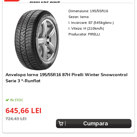
SIMILARE SUNT
Dimensiune:
195/55R16
Sezon:
Iarna
I. Incarcare:
87 (545kg/anv.)
I. Viteza:
H (210km/h)
Producator:
PIRELLI
Anvelopa Iarna 195/55R16 87H Pirelli Winter Snowcontrol
A
Serie 3 *-Runflat
C
IN STOC
645,66 LEI
724,43 LEI
8
Cumpara