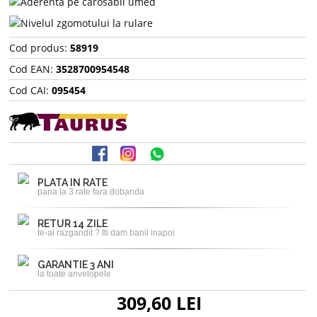
Cod produs:
58919
Cod EAN:
3528700954548
Cod CAI:
095454
PLATA IN RATE
pana la 3 rate fara dobanda
RETUR 14 ZILE
te-ai razgandit ? Iti dam banii inapoi
GARANTIE 3 ANI
la toate anvelopele
309,60 LEI