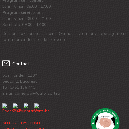
Program call-center:
Luni - Vineri: 09:00 - 17:00
Program service-uri:
Luni - Vineri: 09.00 - 21:00
Sambata: 09:00 - 17:00
Comanzi azi, primesti maine. Oriunde. Livram anvelope si jante in
toata tara in termen de 24 de ore.
Contact
Sos. Fundeni 120A
Sector 2, Bucuresti
Tel:
0751 136 440
Email: comercial@auto-soft.ro