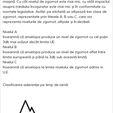
mașină
. Cu
cât
nivelul
de
zgomot
este
mai
mic, cu
atât
impactul
asupra
mediului
încojurator
este
mai
mic
și
în
conformitate
cu
normele
legislative.
Astfel
, pe
etichetă
se
afișează
trei
clase
de
zgomot
,
reprezentate
prin
literele
A
,
B
sau
C
, care
vor
reprezenta
nivelurile
de
zgomot
,
afișate
și
în
decibeli
.
Nivelul
A
înseamnă
că
anvelopa
produce un
nivel
de
zgomot
cu
cel
puțin
3db
mai
scăzut
decât
limita
UE.
Nivelul
B
înseamnă
că
anvelopa
produce un
nivel
de
zgomot
aflat
între
limita
europeană
și
până
la 3db sub
această
limită
.
Nivelul
C
înseamnă
că
anvelopa
la
limita
nivelului
de
zgomot
admis in
U.E.
Clasificarea
aderenței
pe
timp
de
iarnă
: