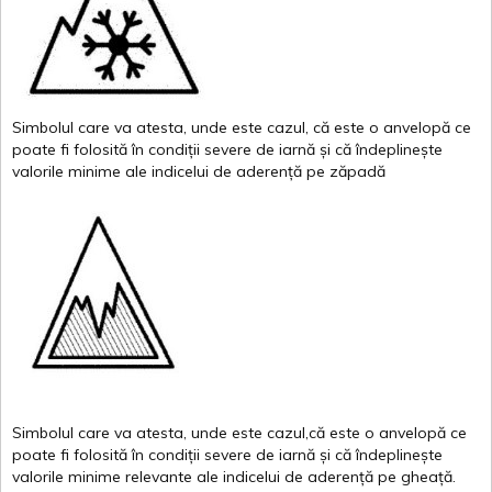
Simbolul
care
va
atesta
,
unde
este
cazul
,
că
este
o
anvelopă
ce
poate
fi
folosită
în
condiții
severe de
iarnă
și
că
îndeplinește
valor
i
le
minime
ale
indicelui
de
aderență
pe
zăpadă
Simbolul
care
va
atesta
,
unde
este
cazul,că
este
o
anvelopă
ce
poate
fi
folosită
în
condiții
severe de
iarnă
și
că
îndeplinește
valorile
minime
relevante
ale
indicelui
de
aderență
pe
gheață
.