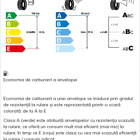
Economia de carburant
a
anvelopei
Economia de carburant a
unei
anvelope
se traduce
prin
gradul
de
rezistență
la
rulare
și
este
reprezentată
printr
-o
scară
colorată
, de la
A
la
E
.
Clasa
A
(
verde
)
este
atribuită
anvelopelor
cu
rezistența
scazută
la
rulare
,
ce
oferă
un
consum
mult
mai
eficient
(
mai
mic) la
rulare
,
în
timp
ce
E
(
roșu
)
este
clasa
cu
cea
mai
scazută
eficiență
la
rulare
/
consum
ridicat
.