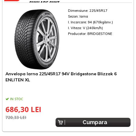
SIMILARE SUNT
Dimensiune:
225/45R17
Sezon:
Iarna
I. Incarcare:
94 (670kg/anv.)
I. Viteza:
V (240km/h)
Producator:
BRIDGESTONE
Anvelopa Iarna 225/45R17 94V Bridgestone Blizzak 6
A
ENLITEN XL
IN STOC
686,30 LEI
720,33 LEI
6
Cumpara