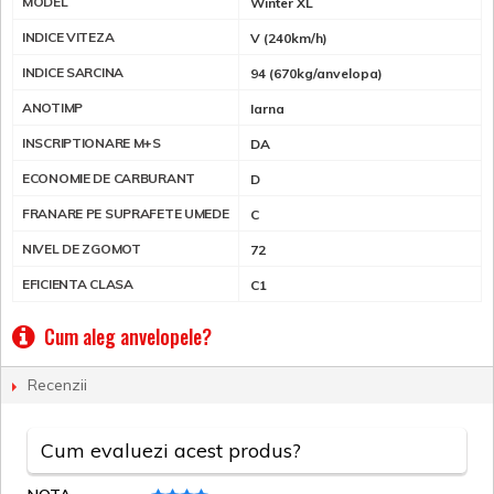
MODEL
Winter XL
INDICE VITEZA
V (240km/h)
INDICE SARCINA
94 (670kg/anvelopa)
ANOTIMP
Iarna
INSCRIPTIONARE M+S
DA
ECONOMIE DE CARBURANT
D
FRANARE PE SUPRAFETE UMEDE
C
NIVEL DE ZGOMOT
72
EFICIENTA CLASA
C1
Cum aleg anvelopele?
Recenzii
Cum evaluezi acest produs?