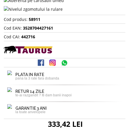
Cod produs:
58911
Cod EAN:
3528704427161
Cod CAI:
442716
PLATA IN RATE
pana la 3 rate fara dobanda
RETUR 14 ZILE
te-ai razgandit ? Iti dam banii inapoi
GARANTIE 3 ANI
la toate anvelopele
333,42 LEI