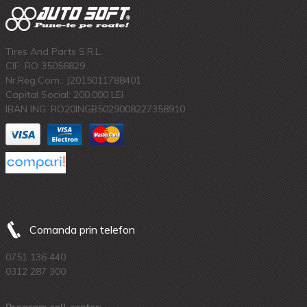
Tires And Parts S.R.L.
CIF: RO 35056829
Nr.Reg.Com.: J2015011788401
Capital Social: 200.000 LEI
IBAN ING: RO20INGB5029008227358910
Comanda prin telefon
0751 136 440
0312 287 300