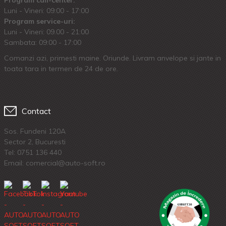
Program call-center:
Luni - Vineri: 09:00 - 17:00
Program service-uri:
Luni - Vineri: 09.00 - 21:00
Sambata: 09:00 - 17:00
Comanzi azi, primesti maine. Oriunde. Livram anvelope si jante in
toata tara in termen de 24 de ore.
Contact
Sos. Fundeni 120A
Sector 2, Bucuresti
Tel:
0751 136 440
Email: comercial@auto-soft.ro