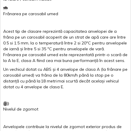
Frânarea
pe
carosabil
umed
Acest
tip de
clasare
reprezintă
capacitatea
anvelopei
de a
frâna
pe un
carosabil
acoperit
de un
strat
de
apă
care are
între
0.5
si
1.5 mm, la o
temperatură
între
2
si
20ºC
pentru
anvelopele
de
iarnă
și
între
5
si
35 ºC
pentru
anvelopele
de
vară
.
Frânarea
pe
carosabil
umed
este
reprezentată
printr
-o
scară
de
la
A
la
E
,
clasa
A
fiind
cea
mai
buna
performanță
în
acest
sens.
Un
vechicul
dotat
cu ABS
și
4
anvelope
de
clasa
A
(la
frânare
pe
carosabil
umed
)
va
frâna
de la 80km/h
până
la stop pe o
distanță
cu
până
la
18
metri
mai
scurtă
decât
același
vehicul
dotat
cu 4
anvelope
de
clasa
E
.
Nivelul
de
zgomot
Anvelopele
contribuie
la
nivelul
de
zgomot
exterior
produs
de