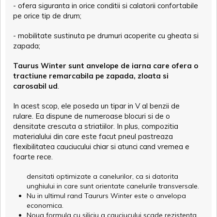
- ofera siguranta in orice conditii si calatorii confortabile
pe orice tip de drum;
- mobilitate sustinuta pe drumuri acoperite cu gheata si
zapada;
Taurus Winter sunt anvelope de iarna care ofera o
tractiune remarcabila pe zapada, zloata si
carosabil ud
.
In acest scop, ele poseda un tipar in V al benzii de
rulare. Ea dispune de numeroase blocuri si de o
densitate crescuta a striatiilor. In plus, compozitia
materialului din care este facut pneul pastreaza
flexibilitatea cauciucului chiar si atunci cand vremea e
foarte rece.
densitati optimizate a canelurilor, ca si datorita
unghiului in care sunt orientate canelurile transversale.
Nu in ultimul rand Taururs Winter este o anvelopa
economica.
Noua formula cu siliciu a cauciucului scade rezistenta