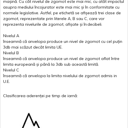
mașină
. Cu
cât
nivelul
de
zgomot
este
mai
mic, cu
atât
impactul
asupra
mediului
încojurator
este
mai
mic
și
în
conformitate
cu
normele
legislative.
Astfel
, pe
etichetă
se
afișează
trei
clase
de
zgomot
,
reprezentate
prin
literele
A
,
B
sau
C
, care
vor
reprezenta
nivelurile
de
zgomot
,
afișate
și
în
decibeli
.
Nivelul
A
înseamnă
că
anvelopa
produce un
nivel
de
zgomot
cu
cel
puțin
3db
mai
scăzut
decât
limita
UE.
Nivelul
B
înseamnă
că
anvelopa
produce un
nivel
de
zgomot
aflat
între
limita
europeană
și
până
la 3db sub
această
limită
.
Nivelul
C
înseamnă
că
anvelopa
la
limita
nivelului
de
zgomot
admis in
U.E.
Clasificarea
aderenței
pe
timp
de
iarnă
: