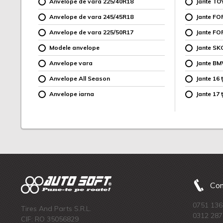
Anvelope de vara 225/40R18
Jante TO
Anvelope de vara 245/45R18
Jante F
Anvelope de vara 225/50R17
Jante FO
Modele anvelope
Jante SK
Anvelope vara
Jante B
Anvelope All Season
Jante 16 ț
Anvelope iarna
Jante 17 ț
Com
0751 136
Tires And Parts S.R.L.
0312 287
CIF: RO 35056829