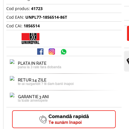
Cod produs:
41723
Cod EAN:
UNPL77-1856514-86T
Cod CAI:
1856514
PLATA IN RATE
pana la 3 rate fara dobanda
RETUR 14 ZILE
te-ai razgandit ? Iti dam banii inapoi
GARANTIE 3 ANI
la toate anvelopele
Comandă rapidă
Te sunăm înapoi