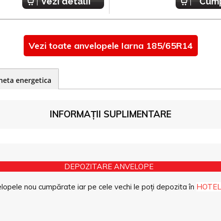
Vezi detalii
Cum
Vezi toate anvelopele Iarna 185/65R14
heta energetica
INFORMAȚII SUPLIMENTARE
DEPOZITARE ANVELOPE
opele nou cumpărate iar pe cele vechi le poți depozita în
HOTEL