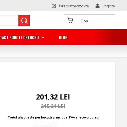
Inregistreaza-te
Logare
Cos
TACT PUNCTE DE LUCRU
BLOG
201,32 LEI
215,21 LEI
Prețul afișat este per bucată și include TVA și ecovaloarea