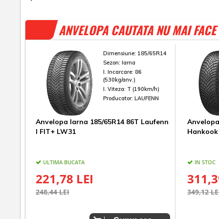
ANVELOPA CAUTATA NU MAI FACE 
Dimensiune:
185/65R14
Sezon:
Iarna
I. Incarcare:
86
(530kg/anv.)
I. Viteza:
T (190km/h)
Producator:
LAUFENN
Anvelopa Iarna 185/65R14 86T Laufenn
Anvelopa
I FIT+ LW31
Hankook 
ULTIMA BUCATA
IN STOC
221,78 LEI
311,3
248,44 LEI
349,12 LE