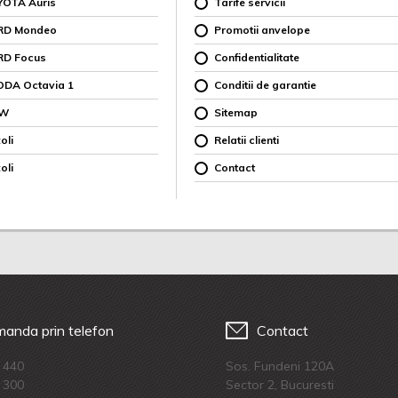
YOTA Auris
Tarife servicii
ORD Mondeo
Promotii anvelope
RD Focus
Confidentialitate
ODA Octavia 1
Conditii de garantie
MW
Sitemap
oli
Relatii clienti
oli
Contact
anda prin telefon
Contact
 440
Sos. Fundeni 120A
 300
Sector 2, Bucuresti