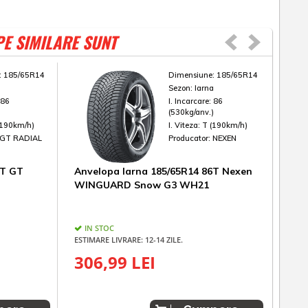
PE SIMILARE SUNT
:
185/65R14
Dimensiune:
185/65R14
a
Sezon:
Iarna
:
86
I. Incarcare:
86
)
(530kg/anv.)
(190km/h)
I. Viteza:
T (190km/h)
GT RADIAL
Producator:
NEXEN
6T GT
Anvelopa Iarna 185/65R14 86T Nexen
Anv
WINGUARD Snow G3 WH21
MP9
IN STOC
IN
ESTIMARE LIVRARE: 12-14 ZILE.
ESTIM
306,99 LEI
26