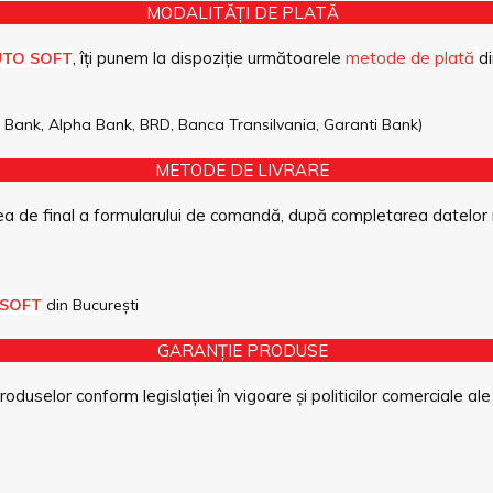
MODALITĂȚI DE PLATĂ
, îți punem la dispoziție următoarele
metode de plată
di
UTO SOFT
pe Bank, Alpha Bank, BRD, Banca Transilvania, Garanti Bank)
METODE DE LIVRARE
a de final a formularului de comandă, după completarea datelor 
 SOFT
din București
GARANȚIE PRODUSE
duselor conform legislației în vigoare și politicilor comerciale ale