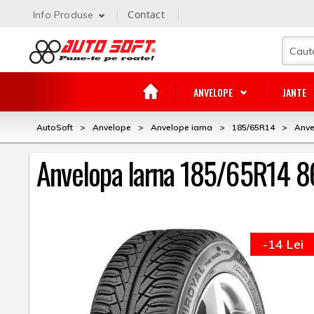
Contact
Info Produse
ANVELOPE
JANTE
AutoSoft
>
Anvelope
>
Anvelope iarna
>
185/65R14
>
Anve
Anvelopa Iarna 185/65R14 
-14 Lei