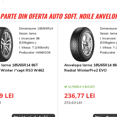
PARTE DIN OFERTA AUTO SOFT. NOILE ANVELO
Dimensiune:
185/65R14
Dimensiune
Sezon:
Iarna
Sezon:
Iarn
I. Incarcare:
86
I. Incarcare
(530kg/anv.)
(530kg/anv.
I. Viteza:
T (190km/h)
I. Viteza:
T 
Producator:
HANKOOK
Producator:
 Iarna 185/65R14 86T
Anvelopa Iarna 185/65R14 8
Winter i*cept RS3 W462
Radial WinterPro2 EVO
ULTIMELE 4 BUCATI
9 LEI
236,77 LEI
I
272,63 LEI