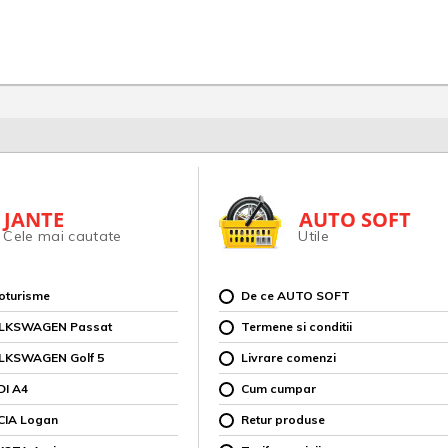
JANTE
AUTO SOFT
Cele mai cautate
Utile
toturisme
De ce AUTO SOFT
OLKSWAGEN Passat
Termene si conditii
OLKSWAGEN Golf 5
Livrare comenzi
DI A4
Cum cumpar
CIA Logan
Retur produse