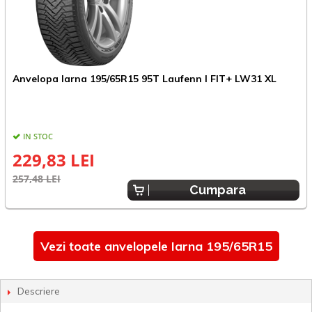
Anvelopa Iarna 195/65R15 95T Laufenn I FIT+ LW31 XL
A
IN STOC
229,83 LEI
257,48 LEI
5
Cumpara
Vezi toate anvelopele Iarna 195/65R15
Descriere