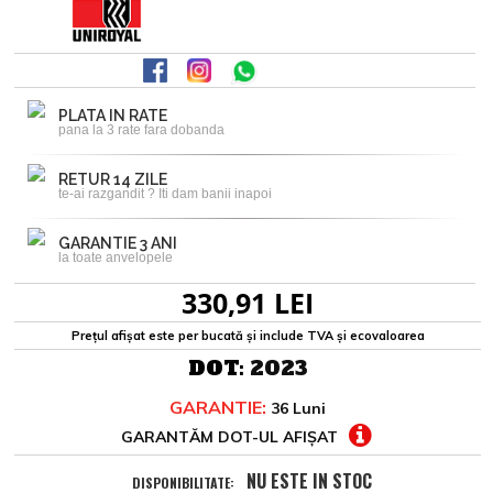
PLATA IN RATE
pana la 3 rate fara dobanda
RETUR 14 ZILE
te-ai razgandit ? Iti dam banii inapoi
GARANTIE 3 ANI
la toate anvelopele
330,91 LEI
Prețul afișat este per bucată și include TVA și ecovaloarea
DOT:
2023
GARANTIE:
36 Luni
GARANTĂM DOT-UL AFIȘAT
NU ESTE IN STOC
DISPONIBILITATE: