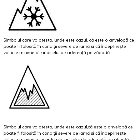
Simbolul
care
va
atesta
,
unde
este
cazul
,
că
este
o
anvelopă
ce
poate
fi
folosită
în
condiții
severe de
iarnă
și
că
îndeplinește
valor
i
le
minime
ale
indicelui
de
aderență
pe
zăpadă
Simbolul
care
va
atesta
,
unde
este
cazul,că
este
o
anvelopă
ce
poate
fi
folosită
în
condiții
severe de
iarnă
și
că
îndeplinește
valorile
minime
relevante
ale
indicelui
de
aderență
pe
gheață
.