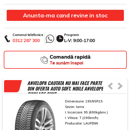
Anunta-ma cand revine in stoc
Comenzi telefonice
Program
0312 287 300
L-V: 9:00-17:00
Comandă rapidă
Te sunăm înapoi
ANVELOPA CAUTATA NU MAI FACE PARTE
DIN OFERTA AUTO SOFT. NOILE ANVELOPE
SIMILARE SUNT
Dimensiune:
195/65R15
Sezon:
Iarna
I. Incarcare:
95 (690kg/anv.)
I. Viteza:
T (190km/h)
Producator:
LAUFENN