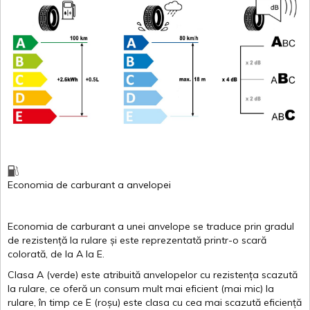
Economia de carburant
a
anvelopei
Economia de carburant a
unei
anvelope
se traduce
prin
gradul
de
rezistență
la
rulare
și
este
reprezentată
printr
-o
scară
colorată
, de la
A
la
E
.
Clasa
A
(
verde
)
este
atribuită
anvelopelor
cu
rezistența
scazută
la
rulare
,
ce
oferă
un
consum
mult
mai
eficient
(
mai
mic) la
rulare
,
în
timp
ce
E
(
roșu
)
este
clasa
cu
cea
mai
scazută
eficiență