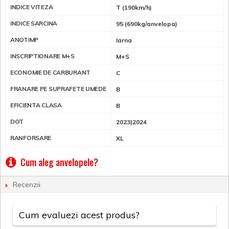
INDICE VITEZA
T (190km/h)
INDICE SARCINA
95 (690kg/anvelopa)
ANOTIMP
Iarna
INSCRIPTIONARE M+S
M+S
ECONOMIE DE CARBURANT
C
FRANARE PE SUPRAFETE UMEDE
B
EFICIENTA CLASA
B
DOT
2023|2024
RANFORSARE
XL
Cum aleg anvelopele?
Recenzii
Cum evaluezi acest produs?