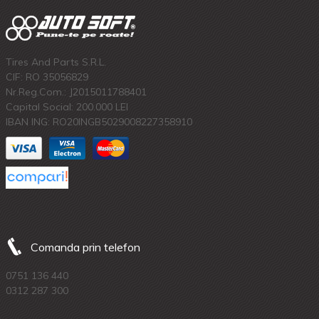
Tires And Parts S.R.L.
CIF: RO 35056829
Nr.Reg.Com.: J2015011788401
Capital Social: 200.000 LEI
IBAN ING: RO20INGB5029008227358910
Comanda prin telefon
0751 136 440
0312 287 300