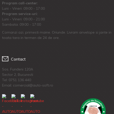
Program call-center:
Luni - Vineri: 09:00 - 17:00
Program service-uri:
Luni - Vineri: 09.00 - 21:00
Sambata: 09:00 - 17:00
Comanzi azi, primesti maine. Oriunde. Livram anvelope si jante in
toata tara in termen de 24 de ore.
Contact
Sos. Fundeni 120A
Sector 2, Bucuresti
Tel:
0751 136 440
Email: comercial@auto-soft.ro