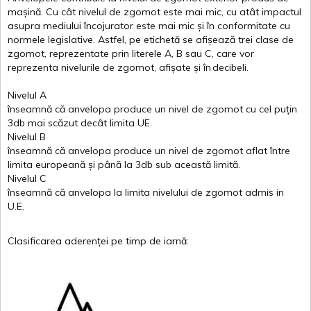
mașină
. Cu
cât
nivelul
de
zgomot
este
mai
mic, cu
atât
impactul
asupra
mediului
încojurator
este
mai
mic
și
în
conformitate
cu
normele
legislative.
Astfel
, pe
etichetă
se
afișează
trei
clase
de
zgomot
,
reprezentate
prin
literele
A
,
B
sau
C
, care
vor
reprezenta
nivelurile
de
zgomot
,
afișate
și
în
decibeli
.
Nivelul
A
înseamnă
că
anvelopa
produce un
nivel
de
zgomot
cu
cel
puțin
3db
mai
scăzut
decât
limita
UE.
Nivelul
B
înseamnă
că
anvelopa
produce un
nivel
de
zgomot
aflat
între
limita
europeană
și
până
la 3db sub
această
limită
.
Nivelul
C
înseamnă
că
anvelopa
la
limita
nivelului
de
zgomot
admis in
U.E.
Clasificarea
aderenței
pe
timp
de
iarnă
: