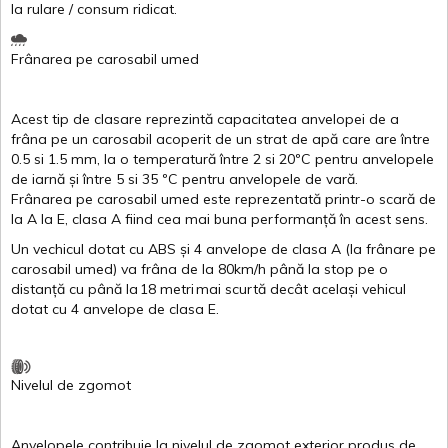
la
rulare
/
consum
ridicat
.
Frânarea
pe
carosabil
umed
Acest
tip de
clasare
reprezintă
capacitatea
anvelopei
de a
frâna
pe un
carosabil
acoperit
de un
strat
de
apă
care are
între
0.5
si
1.5 mm, la o
temperatură
între
2
si
20ºC
pentru
anvelopele
de
iarnă
și
între
5
si
35 ºC
pentru
anvelopele
de
vară
.
Frânarea
pe
carosabil
umed
este
reprezentată
printr
-o
scară
de
la
A
la
E
,
clasa
A
fiind
cea
mai
buna
performanță
în
acest
sens.
Un
vechicul
dotat
cu ABS
și
4
anvelope
de
clasa
A
(la
frânare
pe
carosabil
umed
)
va
frâna
de la 80km/h
până
la stop pe o
distanță
cu
până
la
18
metri
mai
scurtă
decât
același
vehicul
dotat
cu 4
anvelope
de
clasa
E
.
Nivelul
de
zgomot
Anvelopele
contribuie
la
nivelul
de
zgomot
exterior
produs
de