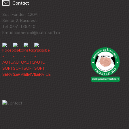
Contact
Sos. Fundeni 120A
Sector 2, Bucuresti
Tel:
0751 136 440
Email: comercial@auto-soft.ro