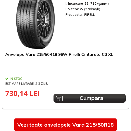
I. Incarcare:
96 (710kg/anv.)
I. Viteza:
W (270km/h)
Producator:
PIRELLI
Anvelopa Vara 215/50R18 96W Pirelli Cinturato C3 XL
A
IN STOC
ESTIMARE LIVRARE: 2-3 ZILE.
E
730,14 LEI
Cumpara
Vezi toate anvelopele Vara 215/50R18