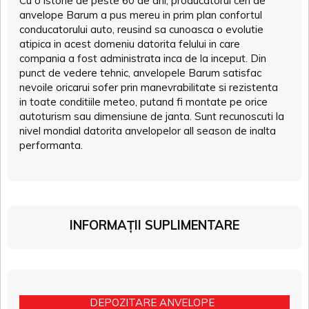
Cu o istorie de peste 60 de ani, producatorul ceh de
anvelope Barum a pus mereu in prim plan confortul
conducatorului auto, reusind sa cunoasca o evolutie
atipica in acest domeniu datorita felului in care
compania a fost administrata inca de la inceput. Din
punct de vedere tehnic, anvelopele Barum satisfac
nevoile oricarui sofer prin manevrabilitate si rezistenta
in toate conditiile meteo, putand fi montate pe orice
autoturism sau dimensiune de janta. Sunt recunoscuti la
nivel mondial datorita anvelopelor all season de inalta
performanta.
INFORMAȚII SUPLIMENTARE
DEPOZITARE ANVELOPE