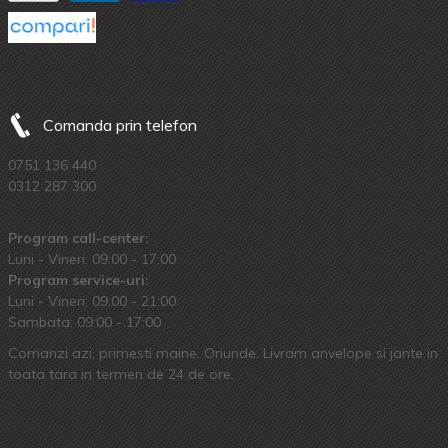
Comanda prin telefon
0751 136 440
0312 287 300
Program call-center:
Luni - Vineri: 09:00 - 17:00
Program service-uri:
Luni - Vineri: 09.00 - 21:00
Sambata: 09:00 - 17:00
Comanzi azi, primesti maine. Oriunde. Livram anvelope si jante in
toata tara in termen de 24 de ore.