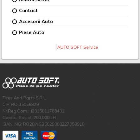
Contact
Accesorii Auto
Piese Auto
AUTO SOFT Service
Tires And Parts S.R.L.
CIF: RO 35056829
Nr.Reg.Com.: J2015011788401
Capital Social: 200.000 LEI
IBAN ING: RO20INGB5029008227358910