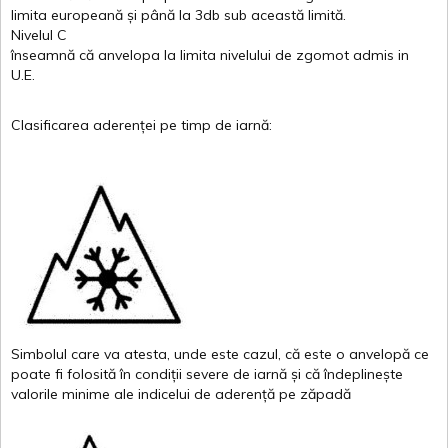
limita
europeană
și
până
la 3db sub
această
limită
.
Nivelul
C
înseamnă
că
anvelopa
la
limita
nivelului
de
zgomot
admis in
U.E.
Clasificarea
aderenței
pe
timp
de
iarnă
:
Simbolul
care
va
atesta
,
unde
este
cazul
,
că
este
o
anvelopă
ce
poate
fi
folosită
în
condiții
severe de
iarnă
și
că
îndeplinește
valor
i
le
minime
ale
indicelui
de
aderență
pe
zăpadă