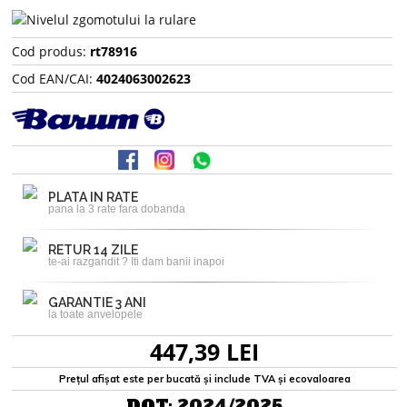
Cod produs:
rt78916
Cod EAN/CAI:
4024063002623
PLATA IN RATE
pana la 3 rate fara dobanda
RETUR 14 ZILE
te-ai razgandit ? Iti dam banii inapoi
GARANTIE 3 ANI
la toate anvelopele
447,39 LEI
Prețul afișat este per bucată și include TVA și ecovaloarea
DOT:
2024/2025