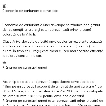
Economia de carburant
a
anvelopei
Economia de carburant a
unei
anvelope
se traduce
prin
gradul
de
rezistență
la
rulare
și
este
reprezentată
printr
-o
scară
colorată
, de la
A
la
E
.
Clasa
A
(
verde
)
este
atribuită
anvelopelor
cu
rezistența
scazută
la
rulare
,
ce
oferă
un
consum
mult
mai
eficient
(
mai
mic) la
rulare
,
în
timp
ce
E
(
roșu
)
este
clasa
cu
cea
mai
scazută
eficiență
la
rulare
/
consum
ridicat
.
Frânarea
pe
carosabil
umed
Acest
tip de
clasare
reprezintă
capacitatea
anvelopei
de a
frâna
pe un
carosabil
acoperit
de un
strat
de
apă
care are
între
0.5
si
1.5 mm, la o
temperatură
între
2
si
20ºC
pentru
anvelopele
de
iarnă
și
între
5
si
35 ºC
pentru
anvelopele
de
vară
.
Frânarea
pe
carosabil
umed
este
reprezentată
printr
-o
scară
de
la
A
la
E
,
clasa
A
fiind
cea
mai
buna
performanță
în
acest
sens.