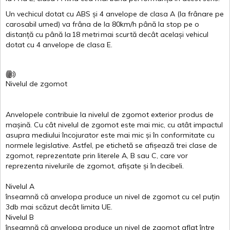
Un
vechicul
dotat
cu ABS
și
4
anvelope
de
clasa
A
(la
frânare
pe
carosabil
umed
)
va
frâna
de la 80km/h
până
la stop pe o
distanță
cu
până
la
18
metri
mai
scurtă
decât
același
vehicul
dotat
cu 4
anvelope
de
clasa
E
.
Nivelul
de
zgomot
Anvelopele
contribuie
la
nivelul
de
zgomot
exterior
produs
de
mașină
. Cu
cât
nivelul
de
zgomot
este
mai
mic, cu
atât
impactul
asupra
mediului
încojurator
este
mai
mic
și
în
conformitate
cu
normele
legislative.
Astfel
, pe
etichetă
se
afișează
trei
clase
de
zgomot
,
reprezentate
prin
literele
A
,
B
sau
C
, care
vor
reprezenta
nivelurile
de
zgomot
,
afișate
și
în
decibeli
.
Nivelul
A
înseamnă
că
anvelopa
produce un
nivel
de
zgomot
cu
cel
puțin
3db
mai
scăzut
decât
limita
UE.
Nivelul
B
înseamnă
că
anvelopa
produce un
nivel
de
zgomot
aflat
între