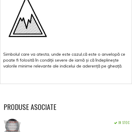
Simbolul
care
va
atesta
,
unde
este
cazul,că
este
o
anvelopă
ce
poate
fi
folosită
în
condiții
severe de
iarnă
și
că
îndeplinește
valorile
minime
relevante
ale
indicelui
de
aderență
pe
gheață
.
PRODUSE ASOCIATE
IN STOC