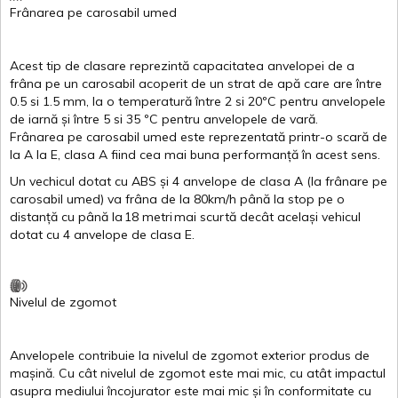
Frânarea
pe
carosabil
umed
Acest
tip de
clasare
reprezintă
capacitatea
anvelopei
de a
frâna
pe un
carosabil
acoperit
de un
strat
de
apă
care are
între
0.5
si
1.5 mm, la o
temperatură
între
2
si
20ºC
pentru
anvelopele
de
iarnă
și
între
5
si
35 ºC
pentru
anvelopele
de
vară
.
Frânarea
pe
carosabil
umed
este
reprezentată
printr
-o
scară
de
la
A
la
E
,
clasa
A
fiind
cea
mai
buna
performanță
în
acest
sens.
Un
vechicul
dotat
cu ABS
și
4
anvelope
de
clasa
A
(la
frânare
pe
carosabil
umed
)
va
frâna
de la 80km/h
până
la stop pe o
distanță
cu
până
la
18
metri
mai
scurtă
decât
același
vehicul
dotat
cu 4
anvelope
de
clasa
E
.
Nivelul
de
zgomot
Anvelopele
contribuie
la
nivelul
de
zgomot
exterior
produs
de
mașină
. Cu
cât
nivelul
de
zgomot
este
mai
mic, cu
atât
impactul
asupra
mediului
încojurator
este
mai
mic
și
în
conformitate
cu