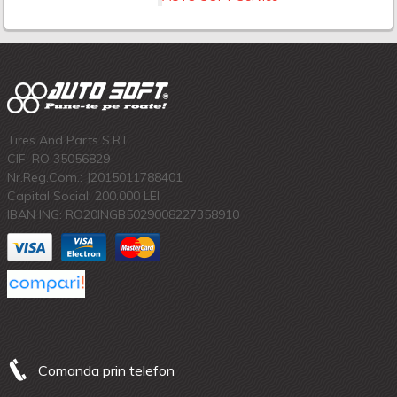
Tires And Parts S.R.L.
CIF: RO 35056829
Nr.Reg.Com.: J2015011788401
Capital Social: 200.000 LEI
IBAN ING: RO20INGB5029008227358910
Comanda prin telefon