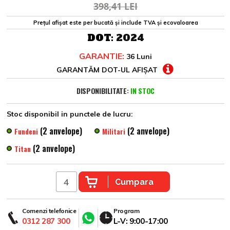
398,41 LEI
Prețul afișat este per bucată și include TVA și ecovaloarea
DOT:
2024
GARANTIE:
36 Luni
GARANTĂM DOT-UL AFIȘAT
DISPONIBILITATE:
IN STOC
Stoc disponibil in punctele de lucru:
(2 anvelope)
(2 anvelope)
Fundeni
Militari
(2 anvelope)
Titan
Cumpara
Comenzi telefonice
Program
0312 287 300
L-V: 9:00-17:00