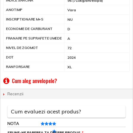
INDICE SARCINA
96 (710kg/anvelopa)
ANOTIMP
Vara
INSCRIPTIONARE M+S
NU
ECONOMIE DE CARBURANT
D
FRANARE PE SUPRAFETE UMEDE
A
NIVEL DE ZGOMOT
72
DOT
2024
RANFORSARE
XL
Cum aleg anvelopele?
Recenzii
Cum evaluezi acest produs?
NOTA
SPUNE-NE PAREREA TA DESPRE PRODUS
*