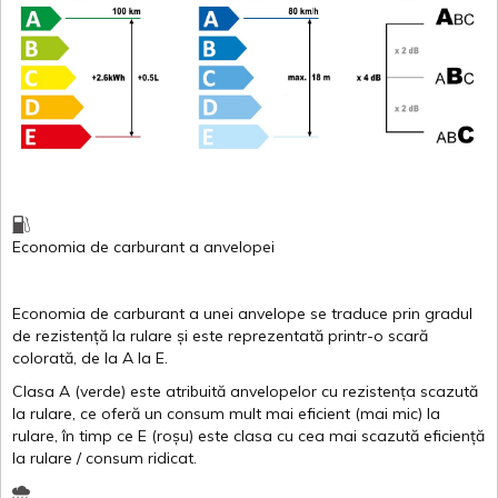
Economia de carburant
a
anvelopei
Economia de carburant a
unei
anvelope
se traduce
prin
gradul
de
rezistență
la
rulare
și
este
reprezentată
printr
-o
scară
colorată
, de la
A
la
E
.
Clasa
A
(
verde
)
este
atribuită
anvelopelor
cu
rezistența
scazută
la
rulare
,
ce
oferă
un
consum
mult
mai
eficient
(
mai
mic) la
rulare
,
în
timp
ce
E
(
roșu
)
este
clasa
cu
cea
mai
scazută
eficiență
la
rulare
/
consum
ridicat
.