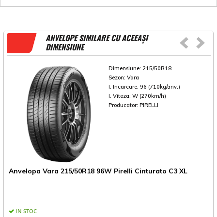
ANVELOPE SIMILARE CU ACEEAȘI
DIMENSIUNE
Dimensiune:
215/50R18
Sezon:
Vara
I. Incarcare:
96 (710kg/anv.)
I. Viteza:
W (270km/h)
Producator:
PIRELLI
Anvelopa Vara 215/50R18 96W Pirelli Cinturato C3 XL
A
IN STOC