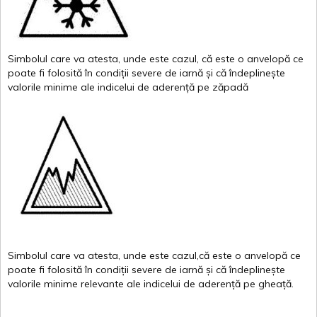
Simbolul
care
va
atesta
,
unde
este
cazul
,
că
este
o
anvelopă
ce
poate
fi
folosită
în
condiții
severe de
iarnă
și
că
îndeplinește
valor
i
le
minime
ale
indicelui
de
aderență
pe
zăpadă
Simbolul
care
va
atesta
,
unde
este
cazul,că
este
o
anvelopă
ce
poate
fi
folosită
în
condiții
severe de
iarnă
și
că
îndeplinește
valorile
minime
relevante
ale
indicelui
de
aderență
pe
gheață
.