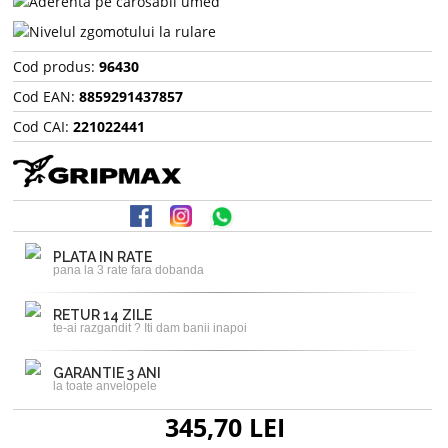
Cod produs:
96430
Cod EAN:
8859291437857
Cod CAI:
221022441
PLATA IN RATE
pana la 3 rate fara dobanda
RETUR 14 ZILE
te-ai razgandit ? Iti dam banii inapoi
GARANTIE 3 ANI
la toate anvelopele
345,70 LEI