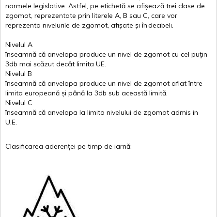
normele
legislative.
Astfel
, pe
etichetă
se
afișează
trei
clase
de
zgomot
,
reprezentate
prin
literele
A
,
B
sau
C
, care
vor
reprezenta
nivelurile
de
zgomot
,
afișate
și
în
decibeli
.
Nivelul
A
înseamnă
că
anvelopa
produce un
nivel
de
zgomot
cu
cel
puțin
3db
mai
scăzut
decât
limita
UE.
Nivelul
B
înseamnă
că
anvelopa
produce un
nivel
de
zgomot
aflat
între
limita
europeană
și
până
la 3db sub
această
limită
.
Nivelul
C
înseamnă
că
anvelopa
la
limita
nivelului
de
zgomot
admis in
U.E.
Clasificarea
aderenței
pe
timp
de
iarnă
: