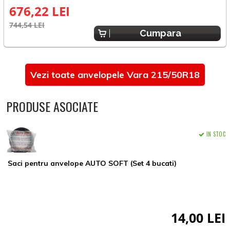
676,22 LEI
744,54 LEI
6
Cumpara
Vezi toate anvelopele Vara 215/50R18
PRODUSE ASOCIATE
IN STOC
Saci pentru anvelope AUTO SOFT (Set 4 bucati)
14,00 LEI