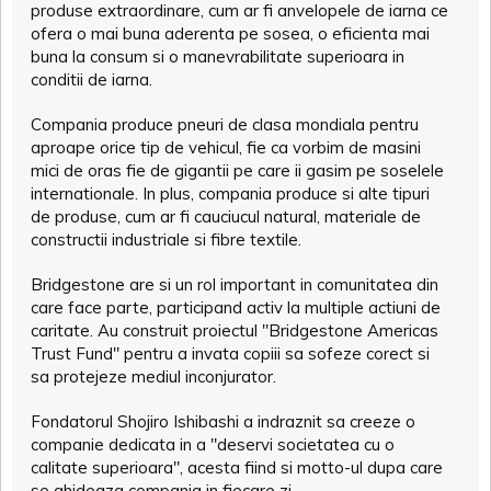
produse extraordinare, cum ar fi anvelopele de iarna ce
ofera o mai buna aderenta pe sosea, o eficienta mai
buna la consum si o manevrabilitate superioara in
conditii de iarna.
Compania produce pneuri de clasa mondiala pentru
aproape orice tip de vehicul, fie ca vorbim de masini
mici de oras fie de gigantii pe care ii gasim pe soselele
internationale. In plus, compania produce si alte tipuri
de produse, cum ar fi cauciucul natural, materiale de
constructii industriale si fibre textile.
Bridgestone are si un rol important in comunitatea din
care face parte, participand activ la multiple actiuni de
caritate. Au construit proiectul "Bridgestone Americas
Trust Fund" pentru a invata copiii sa sofeze corect si
sa protejeze mediul inconjurator.
Fondatorul Shojiro Ishibashi a indraznit sa creeze o
companie dedicata in a "deservi societatea cu o
calitate superioara", acesta fiind si motto-ul dupa care
se ghideaza compania in fiecare zi.