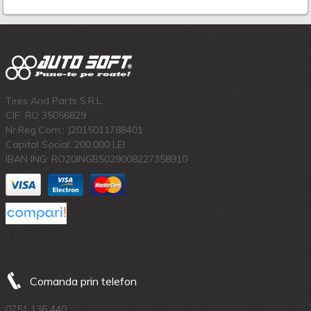
Tires And Parts S.R.L.
CIF: RO 35056829
Nr.Reg.Com.: J2015011788401
Capital Social: 200.000 LEI
IBAN ING: RO20INGB5029008227358910
Comanda prin telefon
0751 136 440