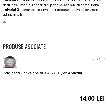
-
nivelul 2
inseamna ca anvelopa produce un nivel de zgomot
aflat intre limita europeana si pana la 3db sub aceasta limita.
-
nivelul 3
inseamna ca anvelopa depaseste nivelul de zgomot
admis in U.E.
PRODUSE ASOCIATE
IN STOC
Saci pentru anvelope AUTO SOFT (Set 4 bucati)
14,00 LEI