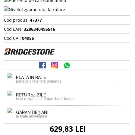
Cod produs:
47377
Cod EAN:
3286340495516
Cod CAI:
04955
PLATA IN RATE
pana la 3 rate fara dobanda
RETUR 14 ZILE
te-ai razgandit ? Iti dam banii inapoi
GARANTIE 3 ANI
la toate anvelopele
629,83 LEI