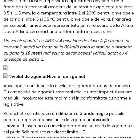
Acest tip de clasare reprezinta capacitatea anvelopei de a
frana pe un carosabil acoperit de un strat de apa care are intre
0.5 si 1.5 mm, la o temperatura intre 2 si 20ºC pentru anvelopele
de iarna si intre 5 si 35 ºC pentru anvelopele de vara. Franarea
pe carosabil umed este reprezentata printr-o scara de la A la G,
clasa A fiind cea mai buna performanta in acest sens.
Un vechicul dotat cu ABS si 4 anvelope de clasa A (la franare pe
carosabil umed) va frana de la 80km/h pana la stop pe o distanta
cu pana la
18 metri
mai scurta decat acelasi vehicul dotat cu 4
anvelope de clasa G
.
Nivelul de zgomot
Anvelopele constribuie la nivelul de zgomot produs de masina.
Cu cat nivelul de zgomot este mai mic, cu atat impactul asupra
mediului incojurator este mai mic si in conformitate cu normele
legislative.
Pe etichete se afiseaza un difuzor cu
3 unde negre
posibile
pentru a reprezenta nivelurile de zgomot in
decibeli
.
-
nivelul 1
insemna ca anvelopa produce un nivel de zgomot cu
cel putin 3db mai scazut decat limita UE.