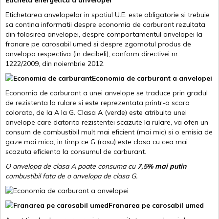
Eticheta energetica a anvelopei
Etichetarea anvelopelor in spatiul U.E. este obligatorie si trebuie
sa contina informatii despre economia de carburant rezultata
din folosirea anvelopei, despre comportamentul anvelopei la
franare pe carosabil umed si despre zgomotul produs de
anvelopa respectiva (in decibeli), conform directivei nr.
1222/2009, din noiembrie 2012.
Economia de carburant a anvelopei
Economia de carburant a unei anvelope se traduce prin gradul
de rezistenta la rulare si este reprezentata printr-o scara
colorata, de la A la G. Clasa A (verde) este atribuita unei
anvelope care datorita rezistentei scazute la rulare, va oferi un
consum de combustibil mult mai eficient (mai mic) si o emisia de
gaze mai mica, in timp ce G (rosu) este clasa cu cea mai
scazuta eficienta la consumul de carburant.
O anvelopa de clasa A poate consuma cu
7,5% mai putin
combustibil fata de o anvelopa de clasa G.
Franarea pe carosabil umed