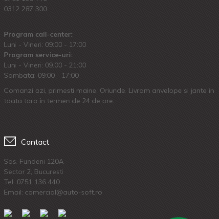
0312 287 300
Program call-center:
Luni - Vineri: 09:00 - 17:00
Program service-uri:
Luni - Vineri: 09.00 - 21:00
Sambata: 09:00 - 17:00
Comanzi azi, primesti maine. Oriunde. Livram anvelope si jante in
toata tara in termen de 24 de ore.
Contact
Sos. Fundeni 120A
Sector 2, Bucuresti
Tel:
0751 136 440
Email: comercial@auto-soft.ro