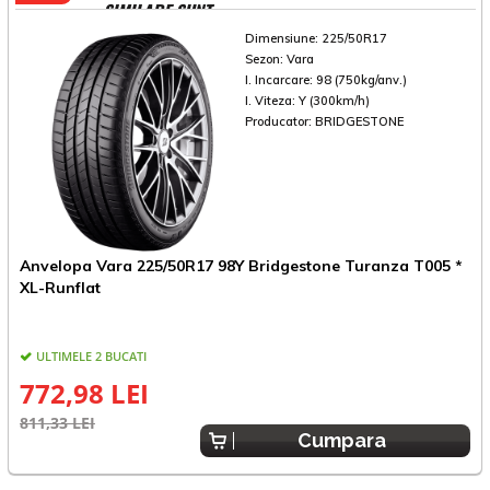
SIMILARE SUNT
Dimensiune:
225/50R17
Sezon:
Vara
I. Incarcare:
98 (750kg/anv.)
I. Viteza:
Y (300km/h)
Producator:
BRIDGESTONE
Anvelopa Vara 225/50R17 98Y Bridgestone Turanza T005 *
A
XL-Runflat
R
ULTIMELE 2 BUCATI
772,98 LEI
811,33 LEI
8
Cumpara