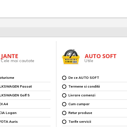
JANTE
AUTO SOFT
Cele mai cautate
Utile
toturisme
De ce AUTO SOFT
OLKSWAGEN Passat
Termene si conditii
OLKSWAGEN Golf 5
Livrare comenzi
DI A4
Cum cumpar
CIA Logan
Retur produse
YOTA Auris
Tarife servicii