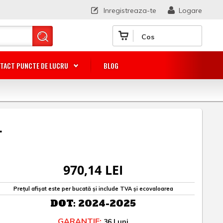
Inregistreaza-te
Logare
Cos
TACT PUNCTE DE LUCRU
BLOG
L
970,14 LEI
Prețul afișat este per bucată și include TVA și ecovaloarea
DOT:
2024-2025
GARANTIE:
36 Luni