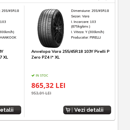
:
255/45R18
Dimensiune:
255/45R18
Sezon:
Vara
:
103
I. Incarcare:
103
)
(875kg/anv.)
(300km/h)
I. Viteza:
Y (300km/h)
HANKOOK
Producator:
PIRELLI
3Y
Anvelopa Vara 255/45R18 103Y Pirelli P
Anve
7 XL
Zero PZ4 I* XL
Pilo
IN STOC
IN
865,32 LEI
67
953,01 LEI
1.05
etalii
Vezi detalii