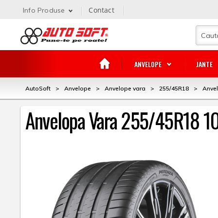
Contact
Info Produse
ANVELOPE
JANTE
AutoSoft
>
Anvelope
>
Anvelope vara
>
255/45R18
>
Anvel
Anvelopa Vara 255/45R18 10