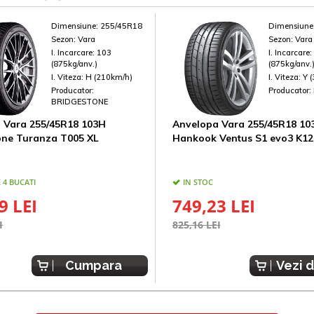
Dimensiune:
255/45R18
Dimensiune
Sezon:
Vara
Sezon:
Vara
I. Incarcare:
103
I. Incarcare
(875kg/anv.)
(875kg/anv.
I. Viteza:
H (210km/h)
I. Viteza:
Y 
Producator:
Producator:
BRIDGESTONE
 Vara 255/45R18 103H
Anvelopa Vara 255/45R18 10
one Turanza T005 XL
Hankook Ventus S1 evo3 K12
 4 BUCATI
IN STOC
9 LEI
749,23 LEI
I
825,16 LEI
Cumpara
Vezi d