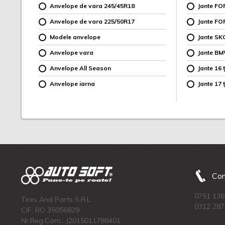
Anvelope de vara 245/45R18
Jante F
Anvelope de vara 225/50R17
Jante FO
Modele anvelope
Jante SK
Anvelope vara
Jante B
Anvelope All Season
Jante 16 ț
Anvelope iarna
Jante 17 ț
Com
0751 136
Tires And Parts S.R.L.
0312 287
CIF: RO 35056829
Nr.Reg.Com.: J2015011788401