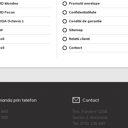
ORD Mondeo
Promotii anvelope
RD Focus
Confidentialitate
ODA Octavia 1
Conditii de garantie
MW
Sitemap
oli
Relatii clienti
oli
Contact
anda prin telefon
Contact
 440
Sos. Fundeni 120A
 300
Sector 2, Bucuresti
Tel:
0751 136 440