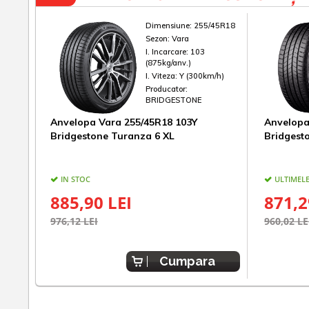
Dimensiune:
255/45R18
Sezon:
Vara
I. Incarcare:
103
(875kg/anv.)
I. Viteza:
Y (300km/h)
Producator:
BRIDGESTONE
Anvelopa Vara 255/45R18 103Y
Anvelopa
Bridgestone Turanza 6 XL
Bridgest
IN STOC
ULTIMELE
885,90 LEI
871,2
976,12 LEI
960,02 LE
Cumpara