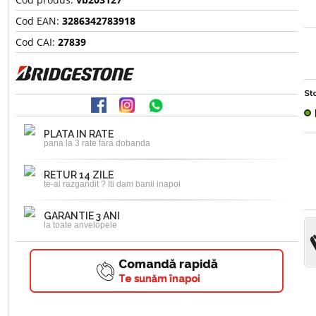
Cod EAN:
3286342783918
Cod CAI:
27839
Sto
PLATA IN RATE
pana la 3 rate fara dobanda
RETUR 14 ZILE
te-ai razgandit ? Iti dam banii inapoi
GARANTIE 3 ANI
la toate anvelopele
Comandă rapidă
Te sunăm înapoi