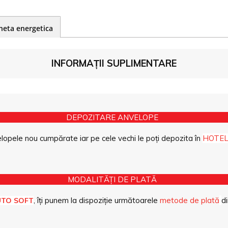
heta energetica
INFORMAȚII SUPLIMENTARE
DEPOZITARE ANVELOPE
opele nou cumpărate iar pe cele vechi le poți depozita în
HOTEL
MODALITĂȚI DE PLATĂ
, îți punem la dispoziție următoarele
metode de plată
di
UTO SOFT