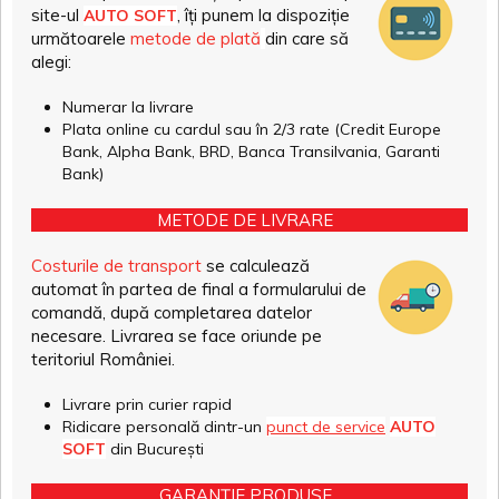
site-ul
, îți punem la dispoziție
AUTO SOFT
următoarele
metode de plată
din care să
alegi:
Numerar la livrare
Plata online cu cardul sau în 2/3 rate (Credit Europe
Bank, Alpha Bank, BRD, Banca Transilvania, Garanti
Bank)
METODE DE LIVRARE
Costurile de transport
se calculează
automat în partea de final a formularului de
comandă, după completarea datelor
necesare. Livrarea se face oriunde pe
teritoriul României.
Livrare prin curier rapid
Ridicare personală dintr-un
punct de service
AUTO
SOFT
din București
GARANȚIE PRODUSE