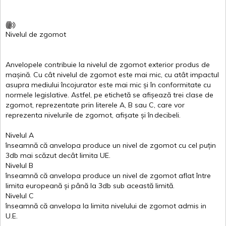
Nivelul
de
zgomot
Anvelopele
contribuie
la
nivelul
de
zgomot
exterior
produs
de
mașină
. Cu
cât
nivelul
de
zgomot
este
mai
mic, cu
atât
impactul
asupra
mediului
încojurator
este
mai
mic
și
în
conformitate
cu
normele
legislative.
Astfel
, pe
etichetă
se
afișează
trei
clase
de
zgomot
,
reprezentate
prin
literele
A
,
B
sau
C
, care
vor
reprezenta
nivelurile
de
zgomot
,
afișate
și
în
decibeli
.
Nivelul
A
înseamnă
că
anvelopa
produce un
nivel
de
zgomot
cu
cel
puțin
3db
mai
scăzut
decât
limita
UE.
Nivelul
B
înseamnă
că
anvelopa
produce un
nivel
de
zgomot
aflat
între
limita
europeană
și
până
la 3db sub
această
limită
.
Nivelul
C
înseamnă
că
anvelopa
la
limita
nivelului
de
zgomot
admis in
U.E.