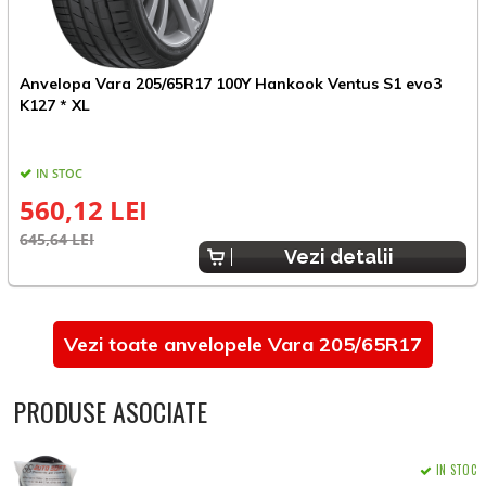
Anvelopa Vara 205/65R17 100Y Hankook Ventus S1 evo3
A
K127 * XL
IN STOC
E
560,12 LEI
645,64 LEI
Vezi detalii
Vezi toate anvelopele Vara 205/65R17
PRODUSE ASOCIATE
IN STOC