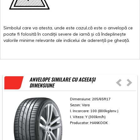
Simbolul
care
va
atesta
,
unde
este
cazul,că
este
o
anvelopă
ce
poate
fi
folosită
în
condiții
severe de
iarnă
și
că
îndeplinește
valorile
minime
relevante
ale
indicelui
de
aderență
pe
gheață
.
ANVELOPE SIMILARE CU ACEEAȘI
DIMENSIUNE
Dimensiune:
205/65R17
Sezon:
Vara
I. Incarcare:
100 (800kg/anv.)
I. Viteza:
Y (300km/h)
Producator:
HANKOOK