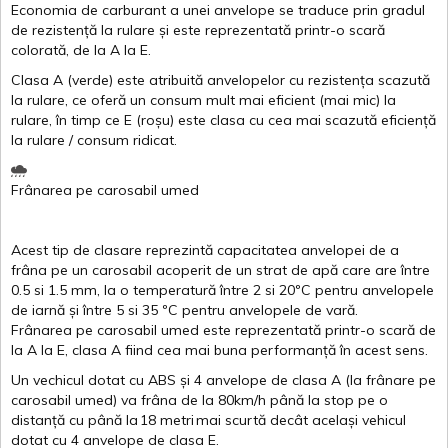
Economia de carburant a
unei
anvelope
se traduce
prin
gradul
de
rezistență
la
rulare
și
este
reprezentată
printr
-o
scară
colorată
, de la
A
la
E
.
Clasa
A
(
verde
)
este
atribuită
anvelopelor
cu
rezistența
scazută
la
rulare
,
ce
oferă
un
consum
mult
mai
eficient
(
mai
mic) la
rulare
,
în
timp
ce
E
(
roșu
)
este
clasa
cu
cea
mai
scazută
eficiență
la
rulare
/
consum
ridicat
.
Frânarea
pe
carosabil
umed
Acest
tip de
clasare
reprezintă
capacitatea
anvelopei
de a
frâna
pe un
carosabil
acoperit
de un
strat
de
apă
care are
între
0.5
si
1.5 mm, la o
temperatură
între
2
si
20ºC
pentru
anvelopele
de
iarnă
și
între
5
si
35 ºC
pentru
anvelopele
de
vară
.
Frânarea
pe
carosabil
umed
este
reprezentată
printr
-o
scară
de
la
A
la
E
,
clasa
A
fiind
cea
mai
buna
performanță
în
acest
sens.
Un
vechicul
dotat
cu ABS
și
4
anvelope
de
clasa
A
(la
frânare
pe
carosabil
umed
)
va
frâna
de la 80km/h
până
la stop pe o
distanță
cu
până
la
18
metri
mai
scurtă
decât
același
vehicul
dotat
cu 4
anvelope
de
clasa
E
.