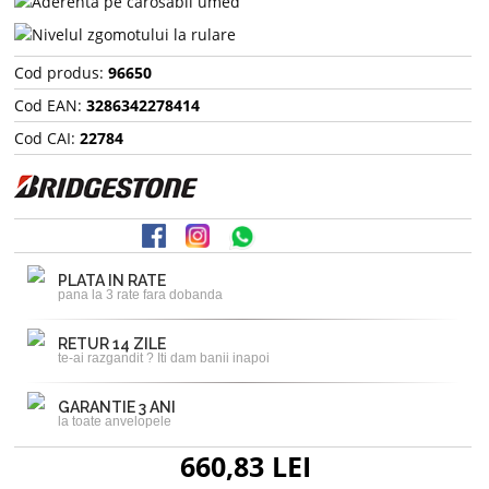
Cod produs:
96650
Cod EAN:
3286342278414
Cod CAI:
22784
PLATA IN RATE
pana la 3 rate fara dobanda
RETUR 14 ZILE
te-ai razgandit ? Iti dam banii inapoi
GARANTIE 3 ANI
la toate anvelopele
660,83 LEI