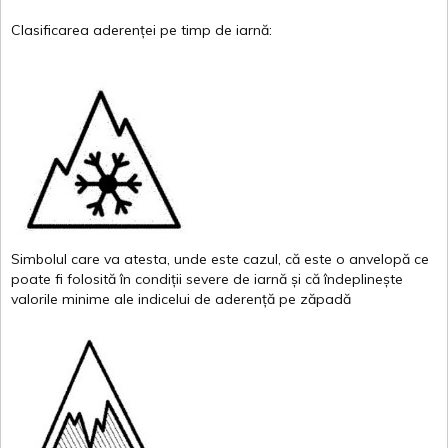
Clasificarea
aderenței
pe
timp
de
iarnă
:
Simbolul
care
va
atesta
,
unde
este
cazul
,
că
este
o
anvelopă
ce
poate
fi
folosită
în
condiții
severe de
iarnă
și
că
îndeplinește
valor
i
le
minime
ale
indicelui
de
aderență
pe
zăpadă