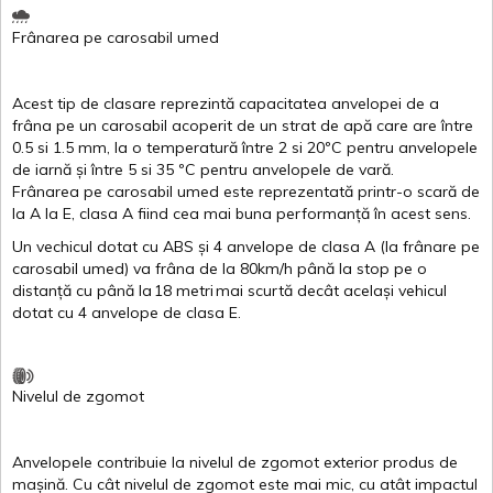
Frânarea
pe
carosabil
umed
Acest
tip de
clasare
reprezintă
capacitatea
anvelopei
de a
frâna
pe un
carosabil
acoperit
de un
strat
de
apă
care are
între
0.5
si
1.5 mm, la o
temperatură
între
2
si
20ºC
pentru
anvelopele
de
iarnă
și
între
5
si
35 ºC
pentru
anvelopele
de
vară
.
Frânarea
pe
carosabil
umed
este
reprezentată
printr
-o
scară
de
la
A
la
E
,
clasa
A
fiind
cea
mai
buna
performanță
în
acest
sens.
Un
vechicul
dotat
cu ABS
și
4
anvelope
de
clasa
A
(la
frânare
pe
carosabil
umed
)
va
frâna
de la 80km/h
până
la stop pe o
distanță
cu
până
la
18
metri
mai
scurtă
decât
același
vehicul
dotat
cu 4
anvelope
de
clasa
E
.
Nivelul
de
zgomot
Anvelopele
contribuie
la
nivelul
de
zgomot
exterior
produs
de
mașină
. Cu
cât
nivelul
de
zgomot
este
mai
mic, cu
atât
impactul