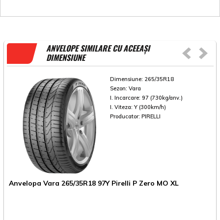
ANVELOPE SIMILARE CU ACEEAȘI
DIMENSIUNE
Dimensiune:
265/35R18
Sezon:
Vara
I. Incarcare:
97 (730kg/anv.)
I. Viteza:
Y (300km/h)
Producator:
PIRELLI
Anvelopa Vara 265/35R18 97Y Pirelli P Zero MO XL
A