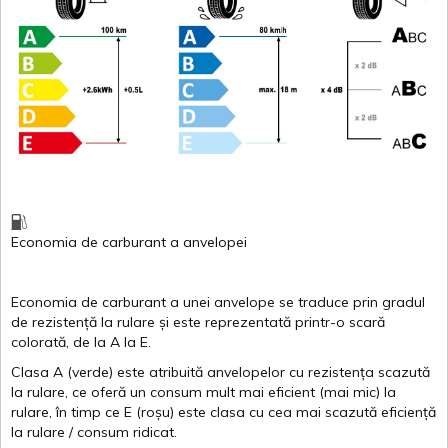
Economia de carburant
a
anvelopei
Economia de carburant a
unei
anvelope
se traduce
prin
gradul
de
rezistență
la
rulare
și
este
reprezentată
printr
-o
scară
colorată
, de la
A
la
E
.
Clasa
A
(
verde
)
este
atribuită
anvelopelor
cu
rezistența
scazută
la
rulare
,
ce
oferă
un
consum
mult
mai
eficient
(
mai
mic) la
rulare
,
în
timp
ce
E
(
roșu
)
este
clasa
cu
cea
mai
scazută
eficiență
la
rulare
/
consum
ridicat
.