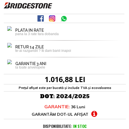
PLATA IN RATE
pana la 3 rate fara dobanda
RETUR 14 ZILE
te-ai razgandit ? Iti dam banii inapoi
GARANTIE 3 ANI
la toate anvelopele
1.016,88 LEI
Prețul afișat este per bucată și include TVA și ecovaloarea
DOT:
2024/2025
GARANTIE:
36 Luni
GARANTĂM DOT-UL AFIȘAT
DISPONIBILITATE:
IN STOC