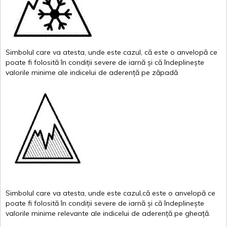
Simbolul
care
va
atesta
,
unde
este
cazul
,
că
este
o
anvelopă
ce
poate
fi
folosită
în
condiții
severe de
iarnă
și
că
îndeplinește
valor
i
le
minime
ale
indicelui
de
aderență
pe
zăpadă
Simbolul
care
va
atesta
,
unde
este
cazul,că
este
o
anvelopă
ce
poate
fi
folosită
în
condiții
severe de
iarnă
și
că
îndeplinește
valorile
minime
relevante
ale
indicelui
de
aderență
pe
gheață
.