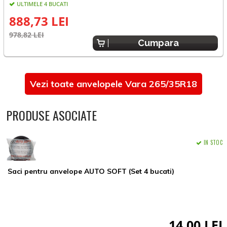
ULTIMELE 4 BUCATI
888,73 LEI
978,82 LEI
1
Cumpara
Vezi toate anvelopele Vara 265/35R18
PRODUSE ASOCIATE
IN STOC
Saci pentru anvelope AUTO SOFT (Set 4 bucati)
14,00 LEI