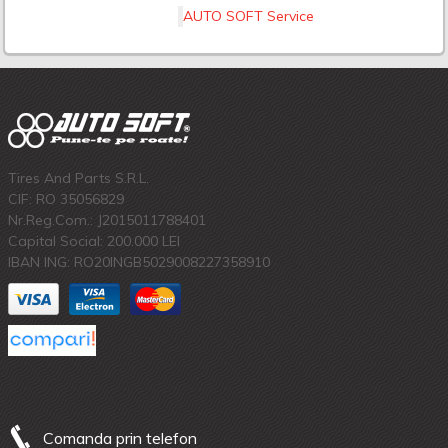
AUTO SOFT Service
Tires And Parts S.R.L.
CIF: RO 35056829
Nr.Reg.Com.: J2015011788401
Capital Social: 200.000 LEI
IBAN ING: RO20INGB5029008227358910
Comanda prin telefon