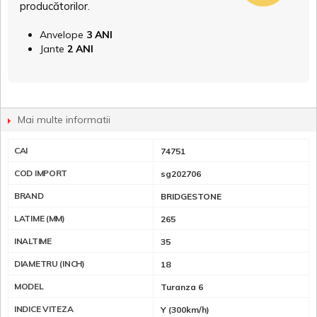
producătorilor.
Anvelope
3 ANI
Jante
2 ANI
Mai multe informatii
CAI
74751
COD IMPORT
sg202706
BRAND
BRIDGESTONE
LATIME (MM)
265
INALTIME
35
DIAMETRU (INCH)
18
MODEL
Turanza 6
INDICE VITEZA
Y (300km/h)