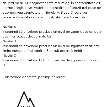
asupra
mediului
încojurator
este
mai
mic
și
în
conformitate
cu
normele
legislative.
Astfel
, pe
etichetă
se
afișează
trei
clase
de
zgomot
,
reprezentate
prin
literele
A
,
B
sau
C
, care
vor
reprezenta
nivelurile
de
zgomot
,
afișate
și
în
decibeli
.
Nivelul
A
înseamnă
că
anvelopa
produce un
nivel
de
zgomot
cu
cel
puțin
3db
mai
scăzut
decât
limita
UE.
Nivelul
B
înseamnă
că
anvelopa
produce un
nivel
de
zgomot
aflat
între
limita
europeană
și
până
la 3db sub
această
limită
.
Nivelul
C
înseamnă
că
anvelopa
la
limita
nivelului
de
zgomot
admis in
U.E.
Clasificarea
aderenței
pe
timp
de
iarnă
: