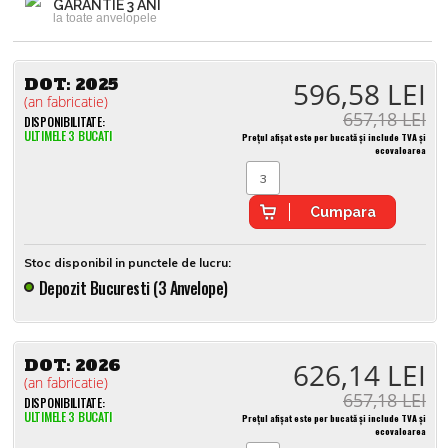
GARANTIE 3 ANI
la toate anvelopele
DOT:
2025
596,58 LEI
(an fabricatie)
657,18 LEI
DISPONIBILITATE:
ULTIMELE 3 BUCATI
Prețul afișat este per bucată și include TVA și
ecovaloarea
Cumpara
Stoc disponibil in punctele de lucru:
Depozit Bucuresti (3 Anvelope)
DOT:
2026
626,14 LEI
(an fabricatie)
657,18 LEI
DISPONIBILITATE:
ULTIMELE 3 BUCATI
Prețul afișat este per bucată și include TVA și
ecovaloarea