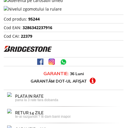
Cod produs:
95244
Cod EAN:
3286342237916
Cod CAI:
22379
GARANTIE:
36 Luni
GARANTĂM DOT-UL AFIȘAT
PLATA IN RATE
pana la 3 rate fara dobanda
RETUR 14 ZILE
te-ai razgandit ? Iti dam banii inapoi