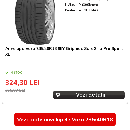
I. Viteza:
Y (300km/h)
Producator:
GRIPMAX
Anvelopa Vara 235/40R18 95Y Gripmax SureGrip Pro Sport
A
XL
IN STOC
324,30 LEI
356,97 LEI
6
Vezi detalii
Vezi toate anvelopele Vara 235/40R18