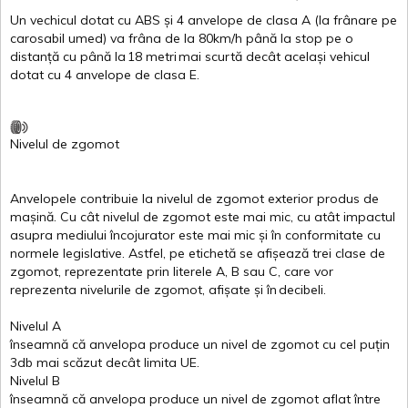
Un
vechicul
dotat
cu ABS
și
4
anvelope
de
clasa
A
(la
frânare
pe
carosabil
umed
)
va
frâna
de la 80km/h
până
la stop pe o
distanță
cu
până
la
18
metri
mai
scurtă
decât
același
vehicul
dotat
cu 4
anvelope
de
clasa
E
.
Nivelul
de
zgomot
Anvelopele
contribuie
la
nivelul
de
zgomot
exterior
produs
de
mașină
. Cu
cât
nivelul
de
zgomot
este
mai
mic, cu
atât
impactul
asupra
mediului
încojurator
este
mai
mic
și
în
conformitate
cu
normele
legislative.
Astfel
, pe
etichetă
se
afișează
trei
clase
de
zgomot
,
reprezentate
prin
literele
A
,
B
sau
C
, care
vor
reprezenta
nivelurile
de
zgomot
,
afișate
și
în
decibeli
.
Nivelul
A
înseamnă
că
anvelopa
produce un
nivel
de
zgomot
cu
cel
puțin
3db
mai
scăzut
decât
limita
UE.
Nivelul
B
înseamnă
că
anvelopa
produce un
nivel
de
zgomot
aflat
între