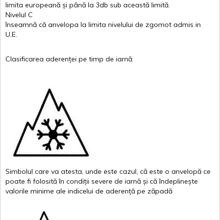
limita
europeană
și
până
la 3db sub
această
limită
.
Nivelul
C
înseamnă
că
anvelopa
la
limita
nivelului
de
zgomot
admis in
U.E.
Clasificarea
aderenței
pe
timp
de
iarnă
:
Simbolul
care
va
atesta
,
unde
este
cazul
,
că
este
o
anvelopă
ce
poate
fi
folosită
în
condiții
severe de
iarnă
și
că
îndeplinește
valor
i
le
minime
ale
indicelui
de
aderență
pe
zăpadă