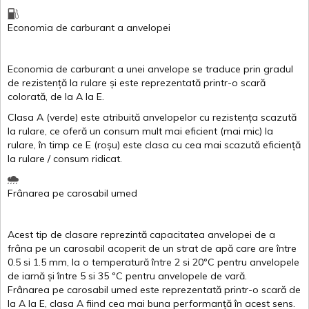
Economia de carburant
a
anvelopei
Economia de carburant a
unei
anvelope
se traduce
prin
gradul
de
rezistență
la
rulare
și
este
reprezentată
printr
-o
scară
colorată
, de la
A
la
E
.
Clasa
A
(
verde
)
este
atribuită
anvelopelor
cu
rezistența
scazută
la
rulare
,
ce
oferă
un
consum
mult
mai
eficient
(
mai
mic) la
rulare
,
în
timp
ce
E
(
roșu
)
este
clasa
cu
cea
mai
scazută
eficiență
la
rulare
/
consum
ridicat
.
Frânarea
pe
carosabil
umed
Acest
tip de
clasare
reprezintă
capacitatea
anvelopei
de a
frâna
pe un
carosabil
acoperit
de un
strat
de
apă
care are
între
0.5
si
1.5 mm, la o
temperatură
între
2
si
20ºC
pentru
anvelopele
de
iarnă
și
între
5
si
35 ºC
pentru
anvelopele
de
vară
.
Frânarea
pe
carosabil
umed
este
reprezentată
printr
-o
scară
de
la
A
la
E
,
clasa
A
fiind
cea
mai
buna
performanță
în
acest
sens.