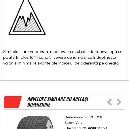
Simbolul
care
va
atesta
,
unde
este
cazul,că
este
o
anvelopă
ce
poate
fi
folosită
în
condiții
severe de
iarnă
și
că
îndeplinește
valorile
minime
relevante
ale
indicelui
de
aderență
pe
gheață
.
ANVELOPE SIMILARE CU ACEEAȘI
DIMENSIUNE
Dimensiune:
235/40R18
Sezon:
Vara
I. Incarcare:
95 (690kg/anv.)