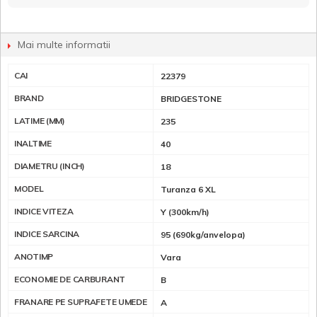
Mai multe informatii
CAI
22379
BRAND
BRIDGESTONE
LATIME (MM)
235
INALTIME
40
DIAMETRU (INCH)
18
MODEL
Turanza 6 XL
INDICE VITEZA
Y (300km/h)
INDICE SARCINA
95 (690kg/anvelopa)
ANOTIMP
Vara
ECONOMIE DE CARBURANT
B
FRANARE PE SUPRAFETE UMEDE
A