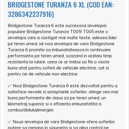
BRIDGESTONE TURANZA 6 XL (COD EAN:
3286342237916)
Bridgestone Turanza 6 este succesorul anvelopei
populare Bridgestone Turanza T005! T005 este o
anvelopa care a castigat mai multe teste, adesea lider
pe teren umed, iar noa anvelopa de vara Bridgestone
Turanza 6 promite sa imbunatateasca in continuare
performanta pe teren umed, scazand in acelasi timp
rezistenta la rulare, ceea ce ar trebui sa fie o veste
buna atat pentru soferii de vehicule electrice, cat si
pentru cei de vehicule non-electrice.
✅
Noul Bridgestone Turanza 6 este dezvoltat pentru a
satisface nevoile si asteptarile soferilor, atinge cea mai
buna performanta din clasa sa pe teren umed, un
kilometraj superior si o eficienta imbunatatita a
combustibilului/energiei.
✅
Noua anvelopa de vara Bridgestone ofera soferilor
putere sa ramana in siguranta si sa aiba control pe