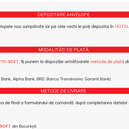
DEPOZITARE ANVELOPE
opele nou cumpărate iar pe cele vechi le poți depozita în
HOTEL
MODALITĂȚI DE PLATĂ
, îți punem la dispoziție următoarele
metode de plată
di
UTO SOFT
pe Bank, Alpha Bank, BRD, Banca Transilvania, Garanti Bank)
METODE DE LIVRARE
a de final a formularului de comandă, după completarea datelor 
 SOFT
din București