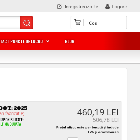
Inregistreaza-te
Logare
Cos
TACT PUNCTE DE LUCRU
BLOG
DOT:
2025
460,19 LEI
an fabricatie)
506,78 LEI
ISPONIBILITATE:
LTIMA BUCATA
Prețul afișat este per bucată și include
TVA și ecovaloarea