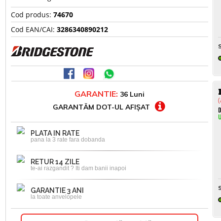
Cod produs:
74670
Cod EAN/CAI:
3286340890212
S
GARANTIE:
36 Luni
(
GARANTĂM DOT-UL AFIȘAT
D
U
PLATA IN RATE
pana la 3 rate fara dobanda
RETUR 14 ZILE
te-ai razgandit ? Iti dam banii inapoi
S
GARANTIE 3 ANI
la toate anvelopele