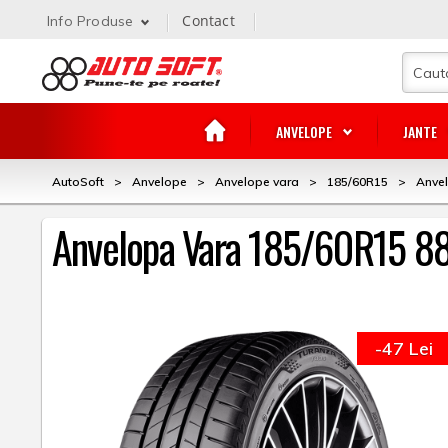
Contact
Info Produse
ANVELOPE
JANTE
AutoSoft
>
Anvelope
>
Anvelope vara
>
185/60R15
>
Anve
Anvelopa Vara 185/60R15 88
-47 Lei