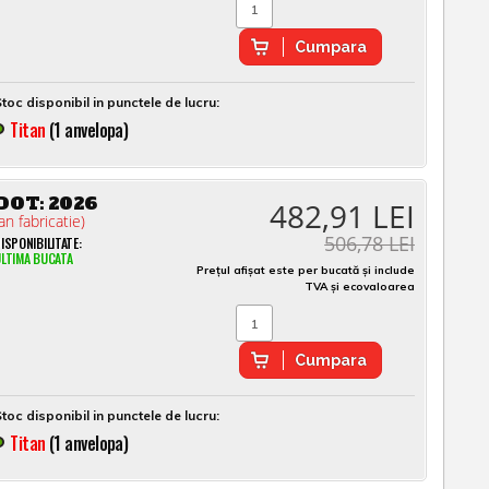
Cumpara
toc disponibil in punctele de lucru:
Titan
(1 anvelopa)
DOT:
2026
482,91 LEI
an fabricatie)
506,78 LEI
ISPONIBILITATE:
LTIMA BUCATA
Prețul afișat este per bucată și include
TVA și ecovaloarea
Cumpara
toc disponibil in punctele de lucru:
Titan
(1 anvelopa)