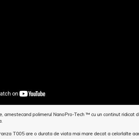
 amestecand polimerul NanoPro-Tech ™ cu un continut ridicat de 
a.
uranza T005 are o durata de viata mai mare decat a celorlalte aa