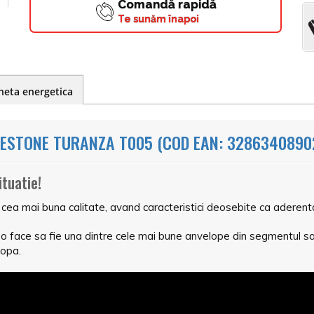
Comandă rapidă
Te sunăm înapoi
heta energetica
ESTONE TURANZA T005 (COD EAN: 3286340890
ituatie!
mai buna calitate, avand caracteristici deosebite ca aderenta p
face sa fie una dintre cele mai bune anvelope din segmentul sau
ropa.