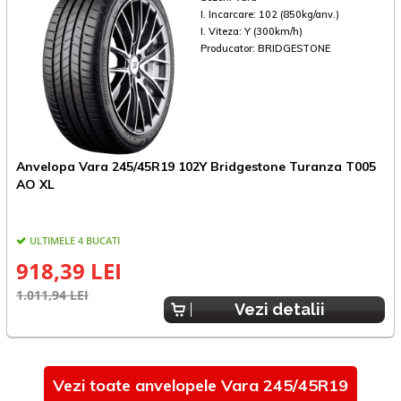
I. Incarcare:
102 (850kg/anv.)
I. Viteza:
Y (300km/h)
Producator:
BRIDGESTONE
Anvelopa Vara 245/45R19 102Y Bridgestone Turanza T005
A
AO XL
*
ULTIMELE 4 BUCATI
918,39 LEI
1.011,94 LEI
1
Vezi detalii
Vezi toate anvelopele Vara 245/45R19