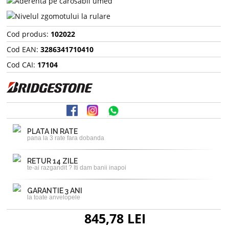
Cod produs:
102022
Cod EAN:
3286341710410
Cod CAI:
17104
PLATA IN RATE
pana la 3 rate fara dobanda
RETUR 14 ZILE
te-ai razgandit ? Iti dam banii inapoi
GARANTIE 3 ANI
la toate anvelopele
845,78 LEI