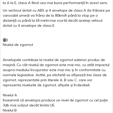
la
A
la
E
,
clasa
A
fiind
cea
mai
buna
performanță
în
acest
sens.
Un
vechicul
dotat
cu ABS
și
4
anvelope
de
clasa
A
(la
frânare
pe
carosabil
umed
)
va
frâna
de la 80km/h
până
la stop pe o
distanță
cu
până
la
18
metri
mai
scurtă
decât
același
vehicul
dotat
cu 4
anvelope
de
clasa
E
.
Nivelul
de
zgomot
Anvelopele
contribuie
la
nivelul
de
zgomot
exterior
produs
de
mașină
. Cu
cât
nivelul
de
zgomot
este
mai
mic, cu
atât
impactul
asupra
mediului
încojurator
este
mai
mic
și
în
conformitate
cu
normele
legislative.
Astfel
, pe
etichetă
se
afișează
trei
clase
de
zgomot
,
reprezentate
prin
literele
A
,
B
sau
C
, care
vor
reprezenta
nivelurile
de
zgomot
,
afișate
și
în
decibeli
.
Nivelul
A
înseamnă
că
anvelopa
produce un
nivel
de
zgomot
cu
cel
puțin
3db
mai
scăzut
decât
limita
UE.
Nivelul
B