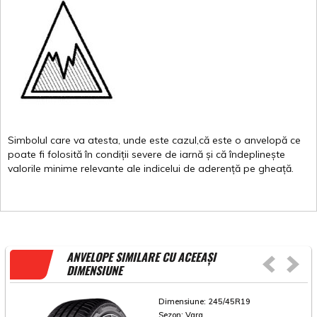
Simbolul
care
va
atesta
,
unde
este
cazul,că
este
o
anvelopă
ce
poate
fi
folosită
în
condiții
severe de
iarnă
și
că
îndeplinește
valorile
minime
relevante
ale
indicelui
de
aderență
pe
gheață
.
ANVELOPE SIMILARE CU ACEEAȘI
DIMENSIUNE
Dimensiune:
245/45R19
Sezon:
Vara