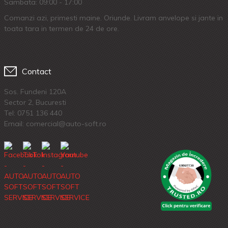
Sambata: 09:00 - 17:00
Comanzi azi, primesti maine. Oriunde. Livram anvelope si jante in
toata tara in termen de 24 de ore.
Contact
Sos. Fundeni 120A
Sector 2, Bucuresti
Tel:
0751 136 440
Email: comercial@auto-soft.ro