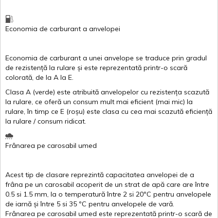
Economia de carburant
a
anvelopei
Economia de carburant a
unei
anvelope
se traduce
prin
gradul
de
rezistență
la
rulare
și
este
reprezentată
printr
-o
scară
colorată
, de la
A
la
E
.
Clasa
A
(
verde
)
este
atribuită
anvelopelor
cu
rezistența
scazută
la
rulare
,
ce
oferă
un
consum
mult
mai
eficient
(
mai
mic) la
rulare
,
în
timp
ce
E
(
roșu
)
este
clasa
cu
cea
mai
scazută
eficiență
la
rulare
/
consum
ridicat
.
Frânarea
pe
carosabil
umed
Acest
tip de
clasare
reprezintă
capacitatea
anvelopei
de a
frâna
pe un
carosabil
acoperit
de un
strat
de
apă
care are
între
0.5
si
1.5 mm, la o
temperatură
între
2
si
20ºC
pentru
anvelopele
de
iarnă
și
între
5
si
35 ºC
pentru
anvelopele
de
vară
.
Frânarea
pe
carosabil
umed
este
reprezentată
printr
-o
scară
de