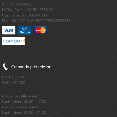
CIF: RO 35056829
Nr.Reg.Com.: J2015011788401
Capital Social: 200.000 LEI
IBAN ING: RO20INGB5029008227358910
Comanda prin telefon
0751 136 440
0312 287 300
Program call-center:
Luni - Vineri: 09:00 - 17:00
Program service-uri:
Luni - Vineri: 09.00 - 21:00