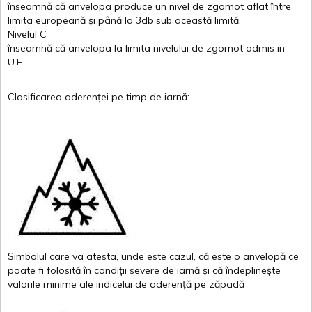
înseamnă
că
anvelopa
produce un
nivel
de
zgomot
aflat
între
limita
europeană
și
până
la 3db sub
această
limită
.
Nivelul
C
înseamnă
că
anvelopa
la
limita
nivelului
de
zgomot
admis in
U.E.
Clasificarea
aderenței
pe
timp
de
iarnă
:
Simbolul
care
va
atesta
,
unde
este
cazul
,
că
este
o
anvelopă
ce
poate
fi
folosită
în
condiții
severe de
iarnă
și
că
îndeplinește
valor
i
le
minime
ale
indicelui
de
aderență
pe
zăpadă