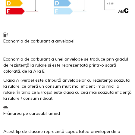
Economia de carburant
a
anvelopei
Economia de carburant a
unei
anvelope
se traduce
prin
gradul
de
rezistență
la
rulare
și
este
reprezentată
printr
-o
scară
colorată
, de la
A
la
E
.
Clasa
A
(
verde
)
este
atribuită
anvelopelor
cu
rezistența
scazută
la
rulare
,
ce
oferă
un
consum
mult
mai
eficient
(
mai
mic) la
rulare
,
în
timp
ce
E
(
roșu
)
este
clasa
cu
cea
mai
scazută
eficiență
la
rulare
/
consum
ridicat
.
Frânarea
pe
carosabil
umed
Acest
tip de
clasare
reprezintă
capacitatea
anvelopei
de a