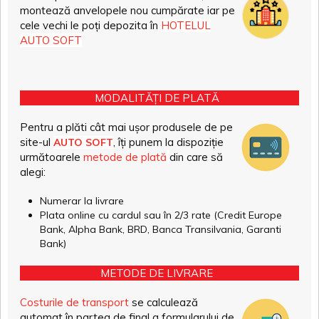
montează anvelopele nou cumpărate iar pe
cele vechi le poți depozita în
HOTELUL
AUTO SOFT
MODALITĂȚI DE PLATĂ
Pentru a plăti cât mai ușor produsele de pe
site-ul
, îți punem la dispoziție
AUTO SOFT
următoarele
metode de plată
din care să
alegi:
Numerar la livrare
Plata online cu cardul sau în 2/3 rate (Credit Europe
Bank, Alpha Bank, BRD, Banca Transilvania, Garanti
Bank)
METODE DE LIVRARE
Costurile de transport
se calculează
automat în partea de final a formularului de