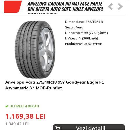
ANVELOPA CAUTATA NU MAI FACE PARTE
DIN OFERTA AUTO SOFT. NOILE ANVELOPE
SIMILARE SUNT
Dimensiune:
275/40R18
Sezon:
Vara
I. Incarcare:
99 (775kg/anv.)
I. Viteza:
Y (300km/h)
Producator:
GOODYEAR
Anvelopa Vara 275/40R18 99Y Goodyear Eagle F1
A
Asymmetric 3 * MOE-Runflat
R
ULTIMELE 4 BUCATI
1.169,38 LEI
1.349,42 LEI
1
Vezi detalii