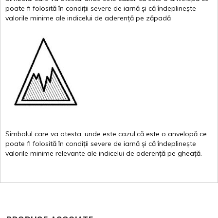
poate
fi
folosită
în
condiții
severe de
iarnă
și
că
îndeplinește
valor
i
le
minime
ale
indicelui
de
aderență
pe
zăpadă
Simbolul
care
va
atesta
,
unde
este
cazul,că
este
o
anvelopă
ce
poate
fi
folosită
în
condiții
severe de
iarnă
și
că
îndeplinește
valorile
minime
relevante
ale
indicelui
de
aderență
pe
gheață
.