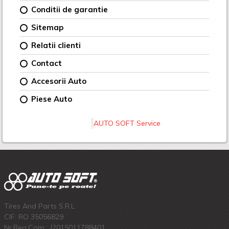
Conditii de garantie
Sitemap
Relatii clienti
Contact
Accesorii Auto
Piese Auto
AUTO SOFT Service
Tires And Parts S.R.L.
CIF: RO 35056829
Nr.Reg.Com.: J2015011788401