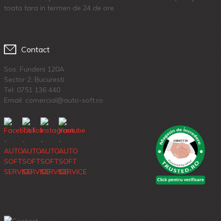
toata tara in termen de 24 de ore.
Contact
Sos. Fundeni 120A
Sector 2, Bucuresti
Tel:
0751 136 440
Email: comercial@auto-soft.ro