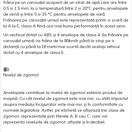
frâna
pe un
carosabil
acoperit
de un
strat
de
apă
care are
între
0.5
si
1.5 mm, la o
temperatură
între
2
si
20ºC
pentru
anvelopele
de
iarnă
și
între
5
si
35 ºC
pentru
anvelopele
de
vară
.
Frânarea
pe
carosabil
umed
este
reprezentată
printr
-o
scară
de
la
A
la
E
,
clasa
A
fiind
cea
mai
buna
performanță
în
acest
sens.
Un
vechicul
dotat
cu ABS
și
4
anvelope
de
clasa
A
(la
frânare
pe
carosabil
umed
)
va
frâna
de la 80km/h
până
la stop pe o
distanță
cu
până
la
18
metri
mai
scurtă
decât
același
vehicul
dotat
cu 4
anvelope
de
clasa
E
.
Nivelul
de
zgomot
Anvelopele
contribuie
la
nivelul
de
zgomot
exterior
produs
de
mașină
. Cu
cât
nivelul
de
zgomot
este
mai
mic, cu
atât
impactul
asupra
mediului
încojurator
este
mai
mic
și
în
conformitate
cu
normele
legislative.
Astfel
, pe
etichetă
se
afișează
trei
clase
de
zgomot
,
reprezentate
prin
literele
A
,
B
sau
C
, care
vor
reprezenta
nivelurile
de
zgomot
,
afișate
și
în
decibeli
.