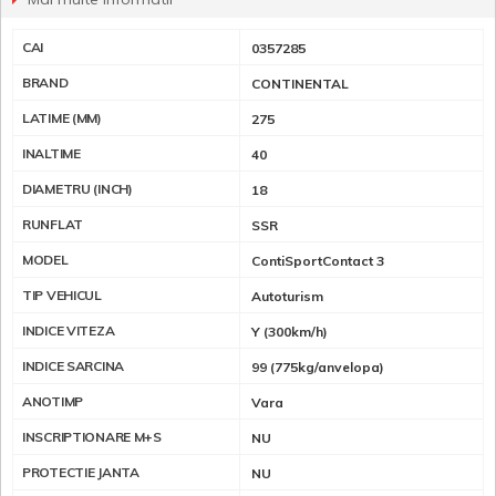
CAI
0357285
BRAND
CONTINENTAL
LATIME (MM)
275
INALTIME
40
DIAMETRU (INCH)
18
RUNFLAT
SSR
MODEL
ContiSportContact 3
TIP VEHICUL
Autoturism
INDICE VITEZA
Y (300km/h)
INDICE SARCINA
99 (775kg/anvelopa)
ANOTIMP
Vara
INSCRIPTIONARE M+S
NU
PROTECTIE JANTA
NU