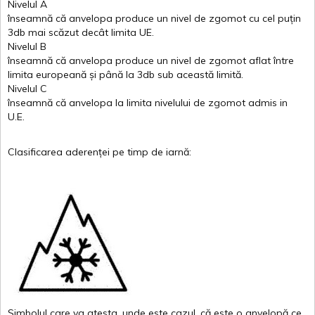
Nivelul
A
înseamnă
că
anvelopa
produce un
nivel
de
zgomot
cu
cel
puțin
3db
mai
scăzut
decât
limita
UE.
Nivelul
B
înseamnă
că
anvelopa
produce un
nivel
de
zgomot
aflat
între
limita
europeană
și
până
la 3db sub
această
limită
.
Nivelul
C
înseamnă
că
anvelopa
la
limita
nivelului
de
zgomot
admis in
U.E.
Clasificarea
aderenței
pe
timp
de
iarnă
:
Simbolul
care
va
atesta
,
unde
este
cazul
,
că
este
o
anvelopă
ce