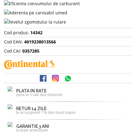
Cod produs:
14342
Cod EAN:
4019238013566
Cod CAI:
0357285
PLATA IN RATE
pana la 3 rate fara dobanda
RETUR 14 ZILE
te-ai razgandit ? Iti dam banii inapoi
GARANTIE 3 ANI
la toate anvelopele