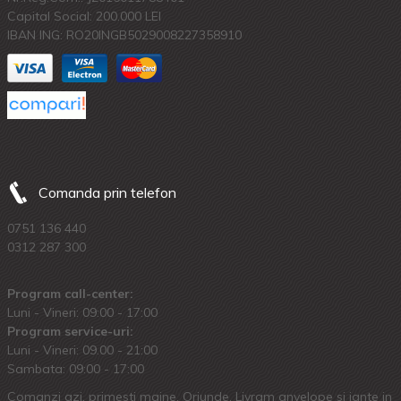
Capital Social: 200.000 LEI
IBAN ING: RO20INGB5029008227358910
Comanda prin telefon
0751 136 440
0312 287 300
Program call-center:
Luni - Vineri: 09:00 - 17:00
Program service-uri:
Luni - Vineri: 09.00 - 21:00
Sambata: 09:00 - 17:00
Comanzi azi, primesti maine. Oriunde. Livram anvelope si jante in