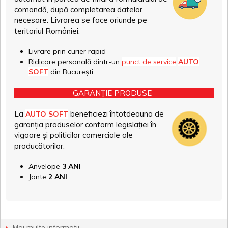
comandă, după completarea datelor
necesare. Livrarea se face oriunde pe
teritoriul României.
Livrare prin curier rapid
Ridicare personală dintr-un
punct de service
AUTO
SOFT
din București
GARANȚIE PRODUSE
La
beneficiezi întotdeauna de
AUTO SOFT
garanția produselor conform legislației în
vigoare și politicilor comerciale ale
producătorilor.
Anvelope
3 ANI
Jante
2 ANI
Mai multe informatii