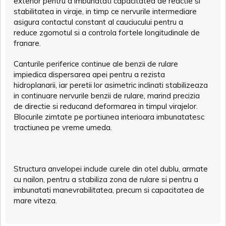
exterior pentru a imbunatati capacitatea de reactie si
stabilitatea in viraje, in timp ce nervurile intermediare
asigura contactul constant al cauciucului pentru a
reduce zgomotul si a controla fortele longitudinale de
franare.
Canturile periferice continue ale benzii de rulare
impiedica dispersarea apei pentru a rezista
hidroplanarii, iar peretii lor asimetric inclinati stabilizeaza
in continuare nervurile benzii de rulare, marind precizia
de directie si reducand deformarea in timpul virajelor.
Blocurile zimtate pe portiunea interioara imbunatatesc
tractiunea pe vreme umeda.
Structura anvelopei include curele din otel dublu, armate
cu nailon, pentru a stabiliza zona de rulare si pentru a
imbunatati manevrabilitatea, precum si capacitatea de
mare viteza.