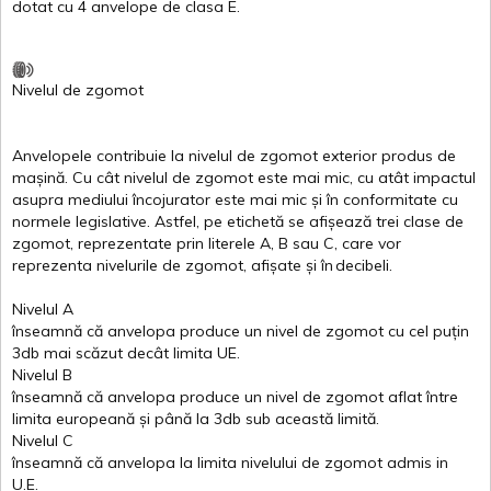
dotat
cu 4
anvelope
de
clasa
E
.
Nivelul
de
zgomot
Anvelopele
contribuie
la
nivelul
de
zgomot
exterior
produs
de
mașină
. Cu
cât
nivelul
de
zgomot
este
mai
mic, cu
atât
impactul
asupra
mediului
încojurator
este
mai
mic
și
în
conformitate
cu
normele
legislative.
Astfel
, pe
etichetă
se
afișează
trei
clase
de
zgomot
,
reprezentate
prin
literele
A
,
B
sau
C
, care
vor
reprezenta
nivelurile
de
zgomot
,
afișate
și
în
decibeli
.
Nivelul
A
înseamnă
că
anvelopa
produce un
nivel
de
zgomot
cu
cel
puțin
3db
mai
scăzut
decât
limita
UE.
Nivelul
B
înseamnă
că
anvelopa
produce un
nivel
de
zgomot
aflat
între
limita
europeană
și
până
la 3db sub
această
limită
.
Nivelul
C
înseamnă
că
anvelopa
la
limita
nivelului
de
zgomot
admis in
U.E.