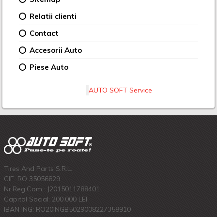
Relatii clienti
Contact
Accesorii Auto
Piese Auto
AUTO SOFT Service
Tires And Parts S.R.L.
CIF: RO 35056829
Nr.Reg.Com.: J2015011788401
Capital Social: 200.000 LEI
IBAN ING: RO20INGB5029008227358910