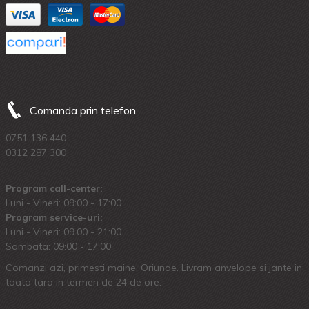
Comanda prin telefon
0751 136 440
0312 287 300
Program call-center:
Luni - Vineri: 09:00 - 17:00
Program service-uri:
Luni - Vineri: 09.00 - 21:00
Sambata: 09:00 - 17:00
Comanzi azi, primesti maine. Oriunde. Livram anvelope si jante in
toata tara in termen de 24 de ore.