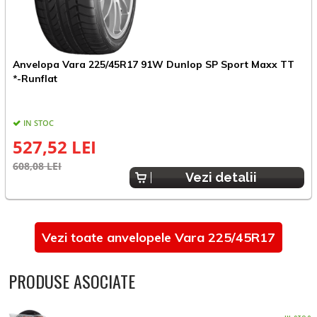
Anvelopa Vara 225/45R17 91W Dunlop SP Sport Maxx TT
A
*-Runflat
R
IN STOC
527,52 LEI
608,08 LEI
3
Vezi detalii
Vezi toate anvelopele Vara 225/45R17
PRODUSE ASOCIATE