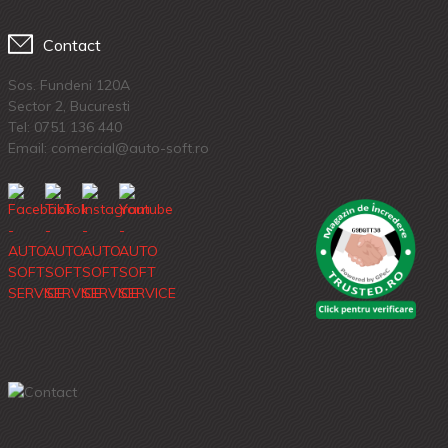
Contact
Sos. Fundeni 120A
Sector 2, Bucuresti
Tel:
0751 136 440
Email: comercial@auto-soft.ro