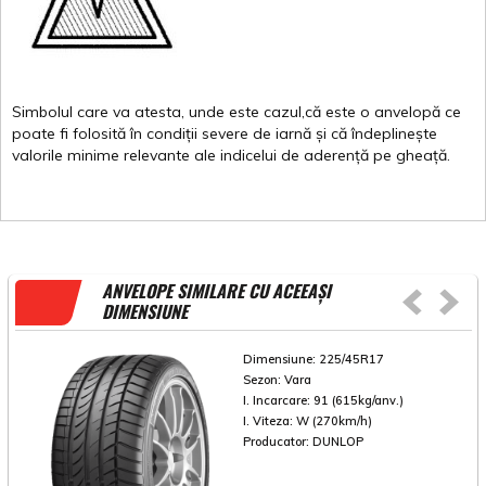
Simbolul
care
va
atesta
,
unde
este
cazul,că
este
o
anvelopă
ce
poate
fi
folosită
în
condiții
severe de
iarnă
și
că
îndeplinește
valorile
minime
relevante
ale
indicelui
de
aderență
pe
gheață
.
ANVELOPE SIMILARE CU ACEEAȘI
DIMENSIUNE
Dimensiune:
225/45R17
Sezon:
Vara
I. Incarcare:
91 (615kg/anv.)
I. Viteza:
W (270km/h)
Producator:
DUNLOP