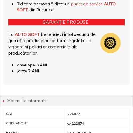
Ridicare personală dintr-un
punct de service
AUTO
SOFT
din București
GARANȚIE PRODUSE
La
beneficiezi întotdeauna de
AUTO SOFT
garanția produselor conform legislației în
vigoare și politicilor comerciale ale
producătorilor.
Anvelope
3 ANI
Jante
2 ANI
Mai multe informatii
CAI
224077
COD IMPORT
yx222674
BRAND
CONTINENTAL