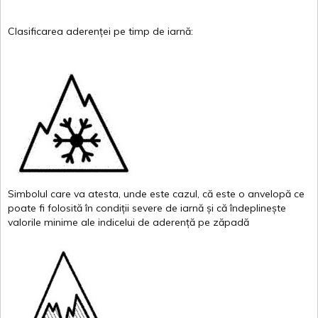
Clasificarea
aderenței
pe
timp
de
iarnă
:
Simbolul
care
va
atesta
,
unde
este
cazul
,
că
este
o
anvelopă
ce
poate
fi
folosită
în
condiții
severe de
iarnă
și
că
îndeplinește
valor
i
le
minime
ale
indicelui
de
aderență
pe
zăpadă