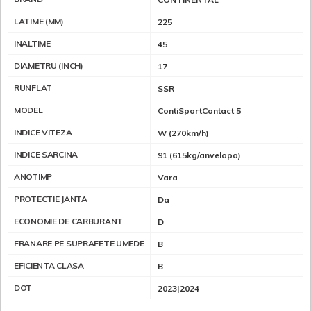
LATIME (MM)
225
INALTIME
45
DIAMETRU (INCH)
17
RUNFLAT
SSR
MODEL
ContiSportContact 5
INDICE VITEZA
W (270km/h)
INDICE SARCINA
91 (615kg/anvelopa)
ANOTIMP
Vara
PROTECTIE JANTA
Da
ECONOMIE DE CARBURANT
D
FRANARE PE SUPRAFETE UMEDE
B
EFICIENTA CLASA
B
DOT
2023|2024