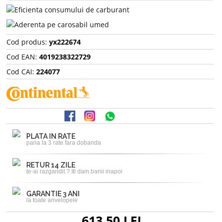
Cod produs:
yx222674
Cod EAN:
4019238322729
Cod CAI:
224077
PLATA IN RATE
pana la 3 rate fara dobanda
RETUR 14 ZILE
te-ai razgandit ? Iti dam banii inapoi
GARANTIE 3 ANI
la toate anvelopele
613,50 LEI