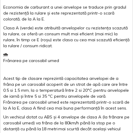
Economia de carburant a
unei
anvelope
se traduce
prin
gradul
de
rezistență
la
rulare
și
este
reprezentată
printr
-o
scară
colorată
, de la
A
la
E
.
Clasa
A
(
verde
)
este
atribuită
anvelopelor
cu
rezistența
scazută
la
rulare
,
ce
oferă
un
consum
mult
mai
eficient
(
mai
mic) la
rulare
,
în
timp
ce
E
(
roșu
)
este
clasa
cu
cea
mai
scazută
eficiență
la
rulare
/
consum
ridicat
.
Frânarea
pe
carosabil
umed
Acest
tip de
clasare
reprezintă
capacitatea
anvelopei
de a
frâna
pe un
carosabil
acoperit
de un
strat
de
apă
care are
între
0.5
si
1.5 mm, la o
temperatură
între
2
si
20ºC
pentru
anvelopele
de
iarnă
și
între
5
si
35 ºC
pentru
anvelopele
de
vară
.
Frânarea
pe
carosabil
umed
este
reprezentată
printr
-o
scară
de
la
A
la
E
,
clasa
A
fiind
cea
mai
buna
performanță
în
acest
sens.
Un
vechicul
dotat
cu ABS
și
4
anvelope
de
clasa
A
(la
frânare
pe
carosabil
umed
)
va
frâna
de la 80km/h
până
la stop pe o
distanță
cu
până
la
18
metri
mai
scurtă
decât
același
vehicul