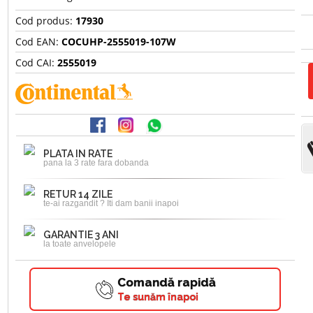
Cod produs:
17930
Cod EAN:
COCUHP-2555019-107W
Cod CAI:
2555019
PLATA IN RATE
pana la 3 rate fara dobanda
RETUR 14 ZILE
te-ai razgandit ? Iti dam banii inapoi
GARANTIE 3 ANI
la toate anvelopele
Comandă rapidă
Te sunăm înapoi