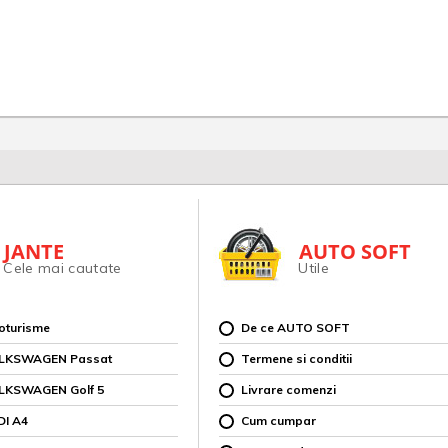
JANTE
AUTO SOFT
Cele mai cautate
Utile
toturisme
De ce AUTO SOFT
OLKSWAGEN Passat
Termene si conditii
OLKSWAGEN Golf 5
Livrare comenzi
DI A4
Cum cumpar