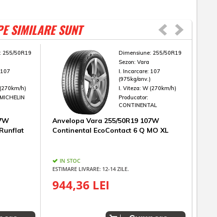
PE SIMILARE SUNT
:
255/50R19
Dimensiune:
255/50R19
Sezon:
Vara
:
107
I. Incarcare:
107
)
(975kg/anv.)
(270km/h)
I. Viteza:
W (270km/h)
MICHELIN
Producator:
CONTINENTAL
07W
Anvelopa Vara 255/50R19 107W
Anv
Runflat
Continental EcoContact 6 Q MO XL
Good
Sea
IN STOC
UL
ESTIMARE LIVRARE: 12-14 ZILE.
92
944,36 LEI
1.07