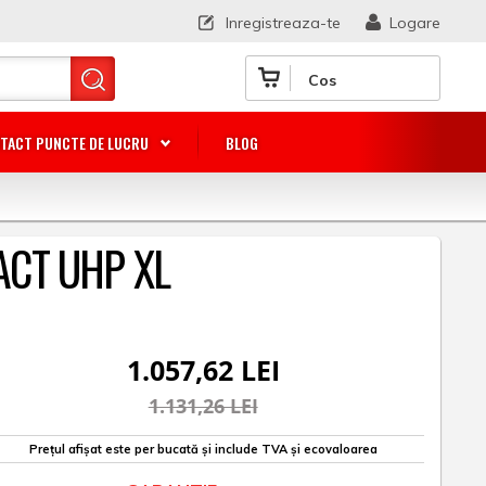
Inregistreaza-te
Logare
Cos
TACT PUNCTE DE LUCRU
BLOG
ACT UHP XL
1.057,62 LEI
1.131,26 LEI
Prețul afișat este per bucată și include TVA și ecovaloarea