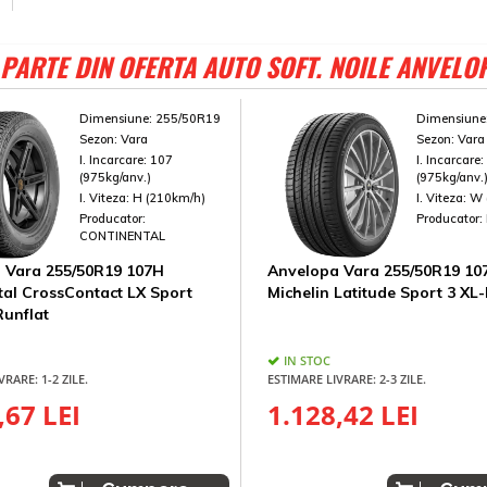
PARTE DIN OFERTA AUTO SOFT. NOILE ANVELO
Dimensiune:
255/50R19
Dimensiune
Sezon:
Vara
Sezon:
Vara
I. Incarcare:
107
I. Incarcare
(975kg/anv.)
(975kg/anv.
I. Viteza:
H (210km/h)
I. Viteza:
W 
Producator:
Producator:
CONTINENTAL
 Vara 255/50R19 107H
Anvelopa Vara 255/50R19 1
tal CrossContact LX Sport
Michelin Latitude Sport 3 XL-
unflat
IN STOC
VRARE: 1-2 ZILE.
ESTIMARE LIVRARE: 2-3 ZILE.
,67 LEI
1.128,42 LEI