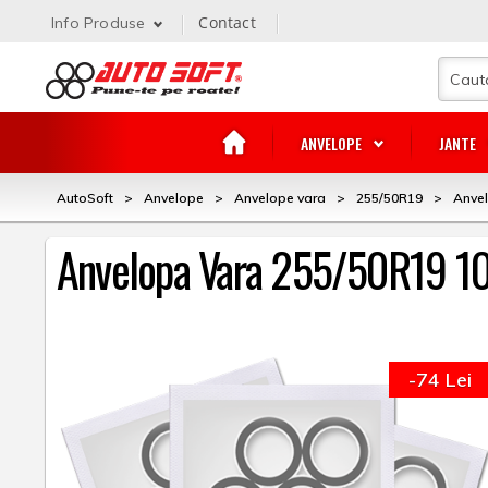
Contact
Info Produse
ANVELOPE
JANTE
AutoSoft
>
Anvelope
>
Anvelope vara
>
255/50R19
>
Anve
Anvelopa Vara 255/50R19 
-74 Lei