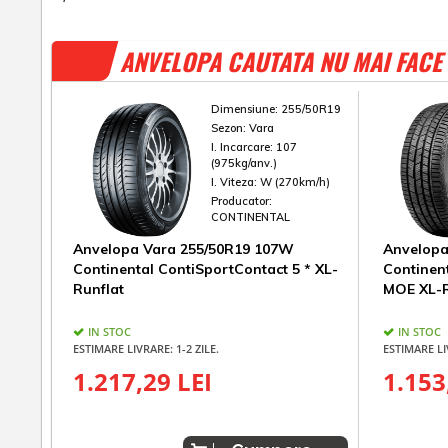
ANVELOPA CAUTATA NU MAI FACE 
Dimensiune:
255/50R19
Sezon:
Vara
I. Incarcare:
107
(975kg/anv.)
I. Viteza:
W (270km/h)
Producator:
CONTINENTAL
Anvelopa Vara 255/50R19 107W
Anvelopa
Continental ContiSportContact 5 * XL-
Continen
Runflat
MOE XL-R
IN STOC
IN STOC
ESTIMARE LIVRARE: 1-2 ZILE.
ESTIMARE LI
1.217,29 LEI
1.153