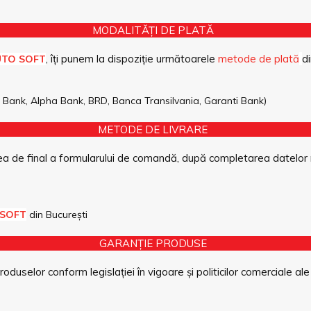
MODALITĂȚI DE PLATĂ
, îți punem la dispoziție următoarele
metode de plată
di
UTO SOFT
pe Bank, Alpha Bank, BRD, Banca Transilvania, Garanti Bank)
METODE DE LIVRARE
a de final a formularului de comandă, după completarea datelor 
 SOFT
din București
GARANȚIE PRODUSE
duselor conform legislației în vigoare și politicilor comerciale ale