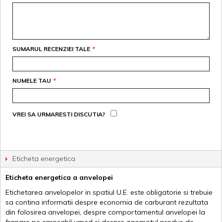
SUMARUL RECENZIEI TALE
*
NUMELE TAU
*
VREI SA URMARESTI DISCUTIA?
Eticheta energetica
Eticheta energetica a anvelopei
Etichetarea anvelopelor in spatiul U.E. este obligatorie si trebuie
sa contina informatii despre economia de carburant rezultata
din folosirea anvelopei, despre comportamentul anvelopei la
franare pe carosabil umed si despre zgomotul produs de