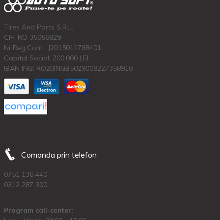
Tires And Parts S.R.L.
CIF: RO 35056829
Nr.Reg.Com.: J2015011788401
Capital Social: 200.000 LEI
IBAN ING: RO20INGB5029008227358910
Comanda prin telefon
0751 136 440
0312 287 300
Program call-center: