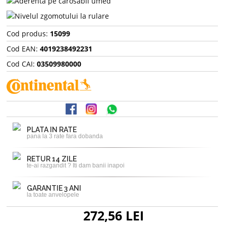
Cod produs:
15099
Cod EAN:
4019238492231
Cod CAI:
03509980000
PLATA IN RATE
pana la 3 rate fara dobanda
RETUR 14 ZILE
te-ai razgandit ? Iti dam banii inapoi
GARANTIE 3 ANI
la toate anvelopele
272,56 LEI