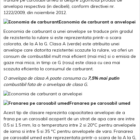
anvelopa respectiva (in decibeli), conform directivei nr.
1222/2009, din noiembrie 2012.
Economia de carburant a anvelopei
Economia de carburant a unei anvelope se traduce prin gradul
de rezistenta la rulare si este reprezentata printr-o scara
colorata, de la A la G. Clasa A (verde) este atribuita unei
anvelope care datorita rezistentei scazute la rulare, va oferi un
consum de combustibil mult mai eficient (mai mic) si o emisia de
gaze mai mica, in timp ce G (rosu) este clasa cu cea mai
scazuta eficienta la consumul de carburant.
O anvelopa de clasa A poate consuma cu
7,5% mai putin
combustibil fata de o anvelopa de clasa G.
Franarea pe carosabil umed
Acest tip de clasare reprezinta capacitatea anvelopei de a
frana pe un carosabil acoperit de un strat de apa care are intre
0.5 si 1.5 mm, la o temperatura intre 2 si 20ºC pentru anvelopele
de iarna si intre 5 si 35 ºC pentru anvelopele de vara. Franarea
pe carosabil umed este reprezentata printr-o scara de la A la G,