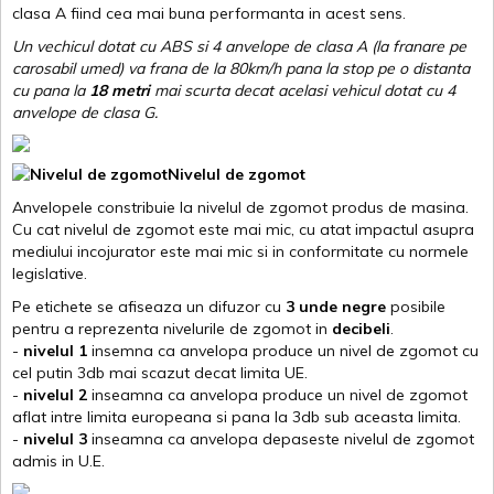
clasa A fiind cea mai buna performanta in acest sens.
Un vechicul dotat cu ABS si 4 anvelope de clasa A (la franare pe
carosabil umed) va frana de la 80km/h pana la stop pe o distanta
cu pana la
18 metri
mai scurta decat acelasi vehicul dotat cu 4
anvelope de clasa G
.
Nivelul de zgomot
Anvelopele constribuie la nivelul de zgomot produs de masina.
Cu cat nivelul de zgomot este mai mic, cu atat impactul asupra
mediului incojurator este mai mic si in conformitate cu normele
legislative.
Pe etichete se afiseaza un difuzor cu
3 unde negre
posibile
pentru a reprezenta nivelurile de zgomot in
decibeli
.
-
nivelul 1
insemna ca anvelopa produce un nivel de zgomot cu
cel putin 3db mai scazut decat limita UE.
-
nivelul 2
inseamna ca anvelopa produce un nivel de zgomot
aflat intre limita europeana si pana la 3db sub aceasta limita.
-
nivelul 3
inseamna ca anvelopa depaseste nivelul de zgomot
admis in U.E.