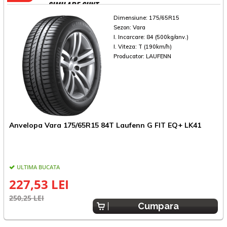
SIMILARE SUNT
Dimensiune:
175/65R15
Sezon:
Vara
I. Incarcare:
84 (500kg/anv.)
I. Viteza:
T (190km/h)
Producator:
LAUFENN
Anvelopa Vara 175/65R15 84T Laufenn G FIT EQ+ LK41
A
ULTIMA BUCATA
227,53 LEI
250,25 LEI
2
Cumpara