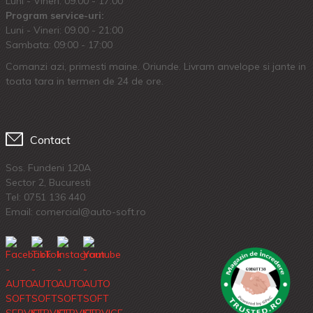
Luni - Vineri: 09:00 - 17:00
Program service-uri:
Luni - Vineri: 09.00 - 21:00
Sambata: 09:00 - 17:00
Comanzi azi, primesti maine. Oriunde. Livram anvelope si jante in
toata tara in termen de 24 de ore.
Contact
Sos. Fundeni 120A
Sector 2, Bucuresti
Tel:
0751 136 440
Email: comercial@auto-soft.ro