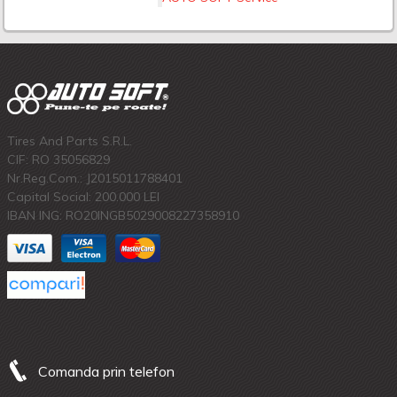
Tires And Parts S.R.L.
CIF: RO 35056829
Nr.Reg.Com.: J2015011788401
Capital Social: 200.000 LEI
IBAN ING: RO20INGB5029008227358910
Comanda prin telefon