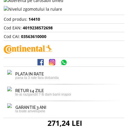
Cod produs:
14410
Cod EAN:
4019238572698
Cod CAI:
03563610000
PLATA IN RATE
pana la 3 rate fara dobanda
RETUR 14 ZILE
te-ai razgandit ? Iti dam banii inapoi
GARANTIE 3 ANI
la toate anvelopele
271,24 LEI