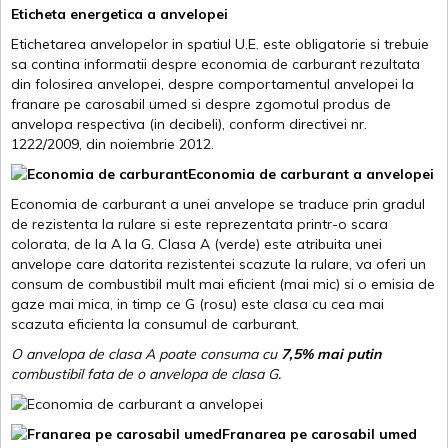
Eticheta energetica a anvelopei
Etichetarea anvelopelor in spatiul U.E. este obligatorie si trebuie
sa contina informatii despre economia de carburant rezultata
din folosirea anvelopei, despre comportamentul anvelopei la
franare pe carosabil umed si despre zgomotul produs de
anvelopa respectiva (in decibeli), conform directivei nr.
1222/2009, din noiembrie 2012.
Economia de carburant a anvelopei
Economia de carburant a unei anvelope se traduce prin gradul
de rezistenta la rulare si este reprezentata printr-o scara
colorata, de la A la G. Clasa A (verde) este atribuita unei
anvelope care datorita rezistentei scazute la rulare, va oferi un
consum de combustibil mult mai eficient (mai mic) si o emisia de
gaze mai mica, in timp ce G (rosu) este clasa cu cea mai
scazuta eficienta la consumul de carburant.
O anvelopa de clasa A poate consuma cu
7,5% mai putin
combustibil fata de o anvelopa de clasa G.
Franarea pe carosabil umed