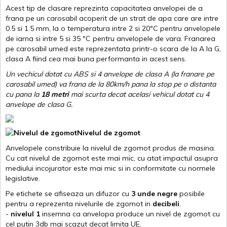
Acest tip de clasare reprezinta capacitatea anvelopei de a
frana pe un carosabil acoperit de un strat de apa care are intre
0.5 si 1.5 mm, la o temperatura intre 2 si 20ºC pentru anvelopele
de iarna si intre 5 si 35 ºC pentru anvelopele de vara. Franarea
pe carosabil umed este reprezentata printr-o scara de la A la G,
clasa A fiind cea mai buna performanta in acest sens.
Un vechicul dotat cu ABS si 4 anvelope de clasa A (la franare pe
carosabil umed) va frana de la 80km/h pana la stop pe o distanta
cu pana la
18 metri
mai scurta decat acelasi vehicul dotat cu 4
anvelope de clasa G
.
Nivelul de zgomot
Anvelopele constribuie la nivelul de zgomot produs de masina.
Cu cat nivelul de zgomot este mai mic, cu atat impactul asupra
mediului incojurator este mai mic si in conformitate cu normele
legislative.
Pe etichete se afiseaza un difuzor cu
3 unde negre
posibile
pentru a reprezenta nivelurile de zgomot in
decibeli
.
-
nivelul 1
insemna ca anvelopa produce un nivel de zgomot cu
cel putin 3db mai scazut decat limita UE.