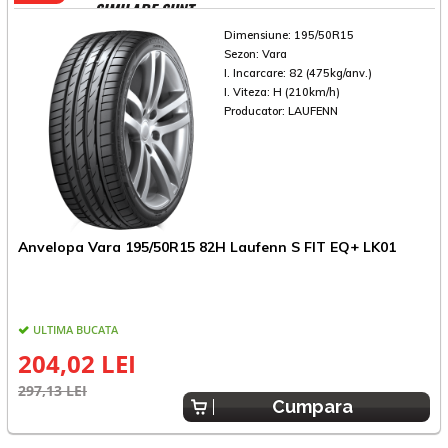
SIMILARE SUNT
Dimensiune:
195/50R15
Sezon:
Vara
I. Incarcare:
82 (475kg/anv.)
I. Viteza:
H (210km/h)
Producator:
LAUFENN
Anvelopa Vara 195/50R15 82H Laufenn S FIT EQ+ LK01
A
ULTIMA BUCATA
204,02 LEI
297,13 LEI
3
Cumpara