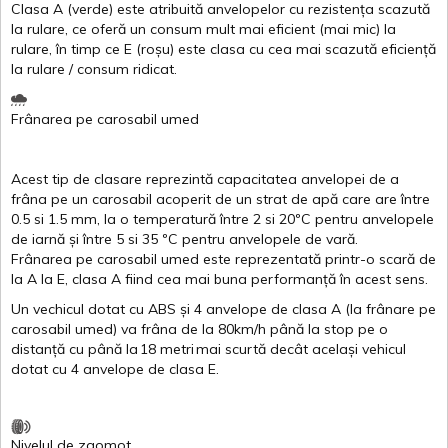
Clasa
A
(
verde
)
este
atribuită
anvelopelor
cu
rezistența
scazută
la
rulare
,
ce
oferă
un
consum
mult
mai
eficient
(
mai
mic) la
rulare
,
în
timp
ce
E
(
roșu
)
este
clasa
cu
cea
mai
scazută
eficiență
la
rulare
/
consum
ridicat
.
Frânarea
pe
carosabil
umed
Acest
tip de
clasare
reprezintă
capacitatea
anvelopei
de a
frâna
pe un
carosabil
acoperit
de un
strat
de
apă
care are
între
0.5
si
1.5 mm, la o
temperatură
între
2
si
20ºC
pentru
anvelopele
de
iarnă
și
între
5
si
35 ºC
pentru
anvelopele
de
vară
.
Frânarea
pe
carosabil
umed
este
reprezentată
printr
-o
scară
de
la
A
la
E
,
clasa
A
fiind
cea
mai
buna
performanță
în
acest
sens.
Un
vechicul
dotat
cu ABS
și
4
anvelope
de
clasa
A
(la
frânare
pe
carosabil
umed
)
va
frâna
de la 80km/h
până
la stop pe o
distanță
cu
până
la
18
metri
mai
scurtă
decât
același
vehicul
dotat
cu 4
anvelope
de
clasa
E
.
Nivelul
de
zgomot