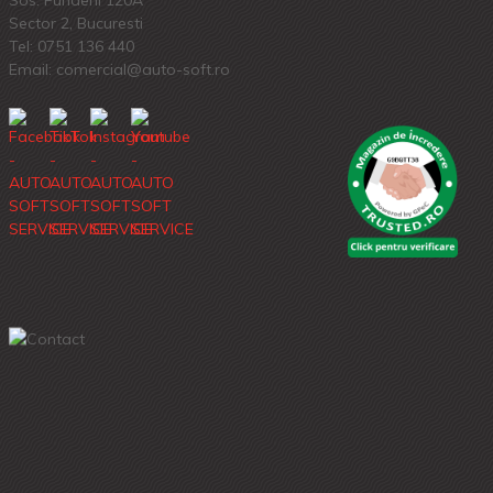
Sos. Fundeni 120A
Sector 2, Bucuresti
Tel:
0751 136 440
Email: comercial@auto-soft.ro