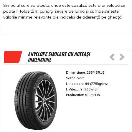
Simbolul
care
va
atesta
,
unde
este
cazul,că
este
o
anvelopă
ce
poate
fi
folosită
în
condiții
severe de
iarnă
și
că
îndeplinește
valorile
minime
relevante
ale
indicelui
de
aderență
pe
gheață
.
ANVELOPE SIMILARE CU ACEEAȘI
DIMENSIUNE
Dimensiune:
255/45R18
Sezon:
Vara
I. Incarcare:
99 (775kg/anv.)
I. Viteza:
Y (300km/h)
Producator:
MICHELIN