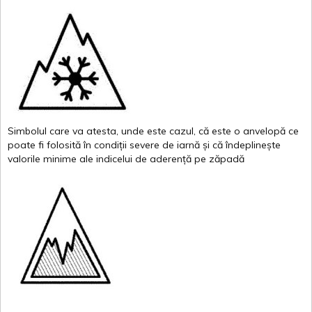
Simbolul
care
va
atesta
,
unde
este
cazul
,
că
este
o
anvelopă
ce
poate
fi
folosită
în
condiții
severe de
iarnă
și
că
îndeplinește
valor
i
le
minime
ale
indicelui
de
aderență
pe
zăpadă