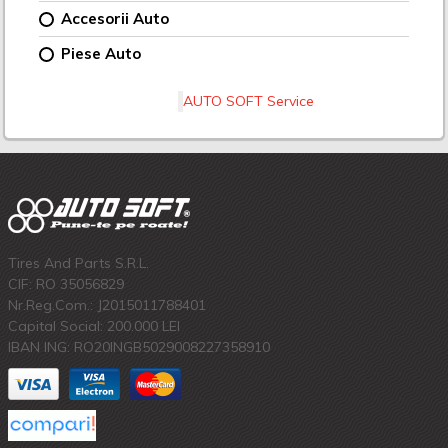
Accesorii Auto
Piese Auto
AUTO SOFT Service
Tires And Parts S.R.L.
CIF: RO 35056829
Nr.Reg.Com.: J2015011788401
Capital Social: 200.000 LEI
IBAN ING: RO20INGB5029008227358910