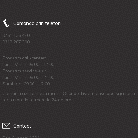
Comanda prin telefon
0751 136 440
0312 287 300
Program call-center:
Luni - Vineri: 09:00 - 17:00
Program service-uri:
Luni - Vineri: 09.00 - 21:00
Sambata: 09:00 - 17:00
Comanzi azi, primesti maine. Oriunde. Livram anvelope si jante in
toata tara in termen de 24 de ore.
Contact