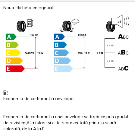
Noua eticheta energetică
Economia de carburant
a
anvelopei
Economia de carburant a
unei
anvelope
se traduce
prin
gradul
de
rezistență
la
rulare
și
este
reprezentată
printr
-o
scară
colorată
, de la
A
la
E
.