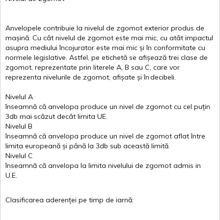
Anvelopele
contribuie
la
nivelul
de
zgomot
exterior
produs
de
mașină
. Cu
cât
nivelul
de
zgomot
este
mai
mic, cu
atât
impactul
asupra
mediului
încojurator
este
mai
mic
și
în
conformitate
cu
normele
legislative.
Astfel
, pe
etichetă
se
afișează
trei
clase
de
zgomot
,
reprezentate
prin
literele
A
,
B
sau
C
, care
vor
reprezenta
nivelurile
de
zgomot
,
afișate
și
în
decibeli
.
Nivelul
A
înseamnă
că
anvelopa
produce un
nivel
de
zgomot
cu
cel
puțin
3db
mai
scăzut
decât
limita
UE.
Nivelul
B
înseamnă
că
anvelopa
produce un
nivel
de
zgomot
aflat
între
limita
europeană
și
până
la 3db sub
această
limită
.
Nivelul
C
înseamnă
că
anvelopa
la
limita
nivelului
de
zgomot
admis in
U.E.
Clasificarea
aderenței
pe
timp
de
iarnă
: