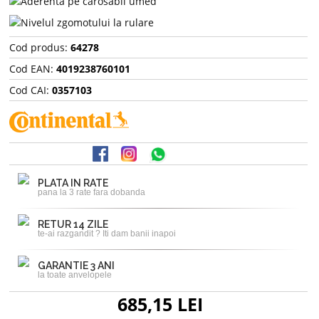
Cod produs:
64278
Cod EAN:
4019238760101
Cod CAI:
0357103
PLATA IN RATE
pana la 3 rate fara dobanda
RETUR 14 ZILE
te-ai razgandit ? Iti dam banii inapoi
GARANTIE 3 ANI
la toate anvelopele
685,15 LEI