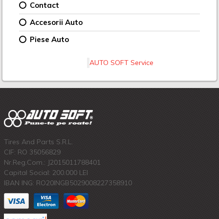
Contact
Accesorii Auto
Piese Auto
AUTO SOFT Service
Tires And Parts S.R.L.
CIF: RO 35056829
Nr.Reg.Com.: J2015011788401
Capital Social: 200.000 LEI
IBAN ING: RO20INGB5029008227358910