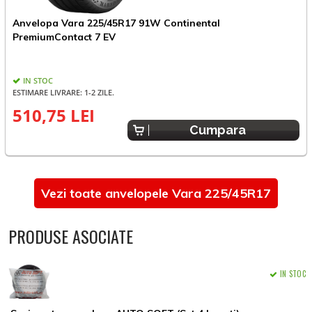
Anvelopa Vara 225/45R17 91W Continental
A
PremiumContact 7 EV
IN STOC
ESTIMARE LIVRARE: 1-2 ZILE.
510,75 LEI
3
Cumpara
Vezi toate anvelopele Vara 225/45R17
PRODUSE ASOCIATE
IN STOC