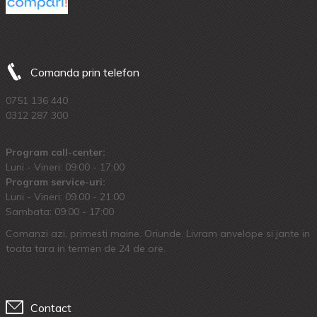
Comanda prin telefon
0751 136 440
0312 287 300
Program call-center:
Luni - Vineri: 09:00 - 17:00
Program service-uri:
Luni - Vineri: 09.00 - 21:00
Sambata: 09:00 - 17:00
Comanzi azi, primesti maine. Oriunde. Livram anvelope si jante in
toata tara in termen de 24 de ore.
Contact