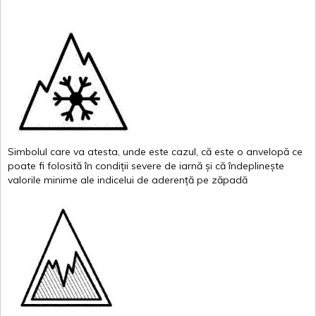
Simbolul
care
va
atesta
,
unde
este
cazul
,
că
este
o
anvelopă
ce
poate
fi
folosită
în
condiții
severe de
iarnă
și
că
îndeplinește
valor
i
le
minime
ale
indicelui
de
aderență
pe
zăpadă