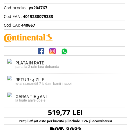
Cod produs:
yx204767
Cod EAN:
4019238079333
Cod CAI:
440667
PLATA IN RATE
pana la 3 rate fara dobanda
RETUR 14 ZILE
te-ai razgandit ? Iti dam banii inapoi
GARANTIE 3 ANI
la toate anvelopele
519,77 LEI
Prețul afișat este per bucată și include TVA și ecovaloarea
DOT:
2023