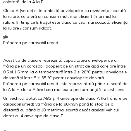
colorată
, de la
A
la
E
.
Clasa
A
(
verde
)
este
atribuită
anvelopelor
cu
rezistența
scazută
la
rulare
,
ce
oferă
un
consum
mult
mai
eficient
(
mai
mic) la
rulare
,
în
timp
ce
E
(
roșu
)
este
clasa
cu
cea
mai
scazută
eficiență
la
rulare
/
consum
ridicat
.
Frânarea
pe
carosabil
umed
Acest
tip de
clasare
reprezintă
capacitatea
anvelopei
de a
frâna
pe un
carosabil
acoperit
de un
strat
de
apă
care are
între
0.5
si
1.5 mm, la o
temperatură
între
2
si
20ºC
pentru
anvelopele
de
iarnă
și
între
5
si
35 ºC
pentru
anvelopele
de
vară
.
Frânarea
pe
carosabil
umed
este
reprezentată
printr
-o
scară
de
la
A
la
E
,
clasa
A
fiind
cea
mai
buna
performanță
în
acest
sens.
Un
vechicul
dotat
cu ABS
și
4
anvelope
de
clasa
A
(la
frânare
pe
carosabil
umed
)
va
frâna
de la 80km/h
până
la stop pe o
distanță
cu
până
la
18
metri
mai
scurtă
decât
același
vehicul
dotat
cu 4
anvelope
de
clasa
E
.