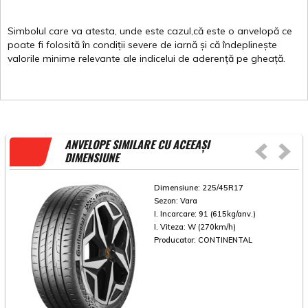
Simbolul
care
va
atesta
,
unde
este
cazul,că
este
o
anvelopă
ce
poate
fi
folosită
în
condiții
severe de
iarnă
și
că
îndeplinește
valorile
minime
relevante
ale
indicelui
de
aderență
pe
gheață
.
ANVELOPE SIMILARE CU ACEEAȘI
DIMENSIUNE
Dimensiune:
225/45R17
Sezon:
Vara
I. Incarcare:
91 (615kg/anv.)
I. Viteza:
W (270km/h)
Producator:
CONTINENTAL