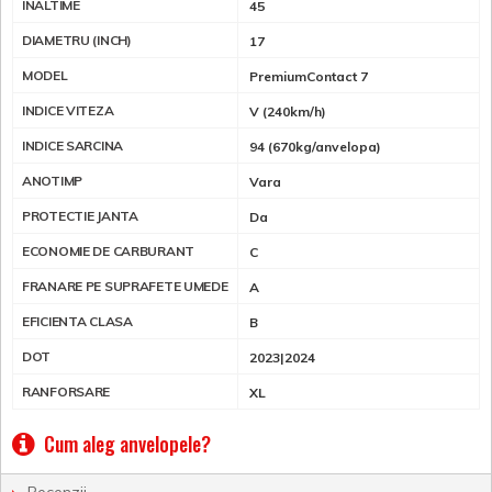
INALTIME
45
DIAMETRU (INCH)
17
MODEL
PremiumContact 7
INDICE VITEZA
V (240km/h)
INDICE SARCINA
94 (670kg/anvelopa)
ANOTIMP
Vara
PROTECTIE JANTA
Da
ECONOMIE DE CARBURANT
C
FRANARE PE SUPRAFETE UMEDE
A
EFICIENTA CLASA
B
DOT
2023|2024
RANFORSARE
XL
Cum aleg anvelopele?