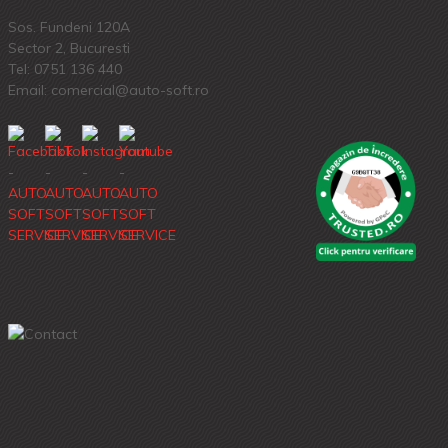
Sos. Fundeni 120A
Sector 2, Bucuresti
Tel:
0751 136 440
Email: comercial@auto-soft.ro