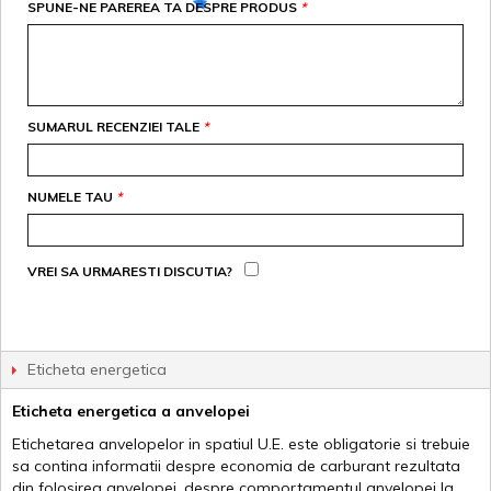
SPUNE-NE PAREREA TA DESPRE PRODUS
*
SUMARUL RECENZIEI TALE
*
NUMELE TAU
*
VREI SA URMARESTI DISCUTIA?
Eticheta energetica
Eticheta energetica a anvelopei
Etichetarea anvelopelor in spatiul U.E. este obligatorie si trebuie
sa contina informatii despre economia de carburant rezultata
din folosirea anvelopei, despre comportamentul anvelopei la