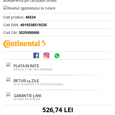
Cod produs:
46524
Cod EAN:
4019238519235
Cod CAI:
3529300000
PLATA IN RATE
pana la 3 rate fara dobanda
RETUR 14 ZILE
te-ai razgandit ? Iti dam banii inapoi
GARANTIE 3 ANI
la toate anvelopele
526,74 LEI