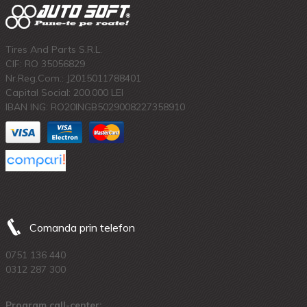
Tires And Parts S.R.L.
CIF: RO 35056829
Nr.Reg.Com.: J2015011788401
Capital Social: 200.000 LEI
IBAN ING: RO20INGB5029008227358910
Comanda prin telefon
0751 136 440
0312 287 300
Program call-center: