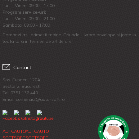
Luni - Vineri: 09:00 - 17:00
Program service-uri:
Luni - Vineri: 09.00 - 21:00
Sambata: 09:00 - 17:00
Comanzi azi, primesti maine. Oriunde. Livram anvelope si jante in
toata tara in termen de 24 de ore.
Contact
Sos. Fundeni 120A
Sector 2, Bucuresti
Tel:
0751 136 440
Email: comercial@auto-soft.ro