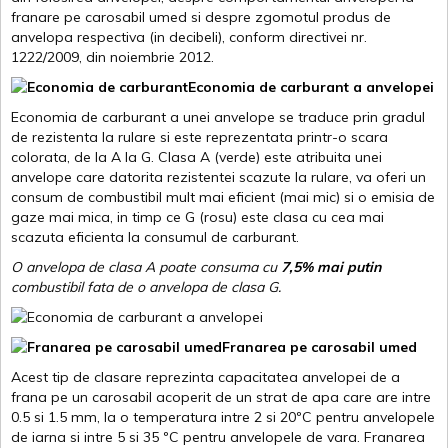
franare pe carosabil umed si despre zgomotul produs de
anvelopa respectiva (in decibeli), conform directivei nr.
1222/2009, din noiembrie 2012.
Economia de carburant a anvelopei
Economia de carburant a unei anvelope se traduce prin gradul
de rezistenta la rulare si este reprezentata printr-o scara
colorata, de la A la G. Clasa A (verde) este atribuita unei
anvelope care datorita rezistentei scazute la rulare, va oferi un
consum de combustibil mult mai eficient (mai mic) si o emisia de
gaze mai mica, in timp ce G (rosu) este clasa cu cea mai
scazuta eficienta la consumul de carburant.
O anvelopa de clasa A poate consuma cu
7,5% mai putin
combustibil fata de o anvelopa de clasa G.
Franarea pe carosabil umed
Acest tip de clasare reprezinta capacitatea anvelopei de a
frana pe un carosabil acoperit de un strat de apa care are intre
0.5 si 1.5 mm, la o temperatura intre 2 si 20ºC pentru anvelopele
de iarna si intre 5 si 35 ºC pentru anvelopele de vara. Franarea