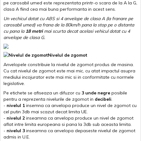
pe carosabil umed este reprezentata printr-o scara de la A la G,
clasa A fiind cea mai buna performanta in acest sens.
Un vechicul dotat cu ABS si 4 anvelope de clasa A (la franare pe
carosabil umed) va frana de la 80km/h pana la stop pe o distanta
cu pana la
18 metri
mai scurta decat acelasi vehicul dotat cu 4
anvelope de clasa G
.
Nivelul de zgomot
Anvelopele constribuie la nivelul de zgomot produs de masina.
Cu cat nivelul de zgomot este mai mic, cu atat impactul asupra
mediului incojurator este mai mic si in conformitate cu normele
legislative.
Pe etichete se afiseaza un difuzor cu
3 unde negre
posibile
pentru a reprezenta nivelurile de zgomot in
decibeli
.
-
nivelul 1
insemna ca anvelopa produce un nivel de zgomot cu
cel putin 3db mai scazut decat limita UE.
-
nivelul 2
inseamna ca anvelopa produce un nivel de zgomot
aflat intre limita europeana si pana la 3db sub aceasta limita.
-
nivelul 3
inseamna ca anvelopa depaseste nivelul de zgomot
admis in U.E.