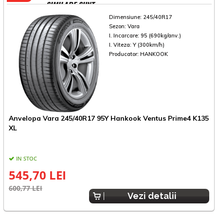
SIMILARE SUNT
Dimensiune:
245/40R17
Sezon:
Vara
I. Incarcare:
95 (690kg/anv.)
I. Viteza:
Y (300km/h)
Producator:
HANKOOK
Anvelopa Vara 245/40R17 95Y Hankook Ventus Prime4 K135
A
XL
IN STOC
545,70 LEI
600,77 LEI
6
Vezi detalii