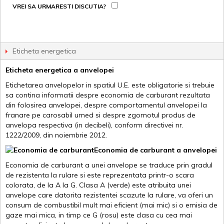
VREI SA URMARESTI DISCUTIA?
Eticheta energetica
Eticheta energetica a anvelopei
Etichetarea anvelopelor in spatiul U.E. este obligatorie si trebuie
sa contina informatii despre economia de carburant rezultata
din folosirea anvelopei, despre comportamentul anvelopei la
franare pe carosabil umed si despre zgomotul produs de
anvelopa respectiva (in decibeli), conform directivei nr.
1222/2009, din noiembrie 2012.
Economia de carburant a anvelopei
Economia de carburant a unei anvelope se traduce prin gradul
de rezistenta la rulare si este reprezentata printr-o scara
colorata, de la A la G. Clasa A (verde) este atribuita unei
anvelope care datorita rezistentei scazute la rulare, va oferi un
consum de combustibil mult mai eficient (mai mic) si o emisia de
gaze mai mica, in timp ce G (rosu) este clasa cu cea mai