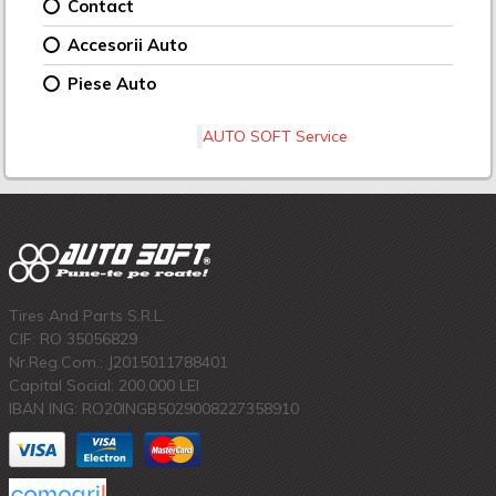
Contact
Accesorii Auto
Piese Auto
AUTO SOFT Service
Tires And Parts S.R.L.
CIF: RO 35056829
Nr.Reg.Com.: J2015011788401
Capital Social: 200.000 LEI
IBAN ING: RO20INGB5029008227358910