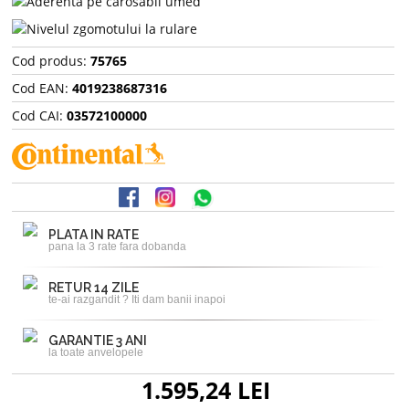
Cod produs:
75765
Cod EAN:
4019238687316
Cod CAI:
03572100000
PLATA IN RATE
pana la 3 rate fara dobanda
RETUR 14 ZILE
te-ai razgandit ? Iti dam banii inapoi
GARANTIE 3 ANI
la toate anvelopele
1.595,24 LEI