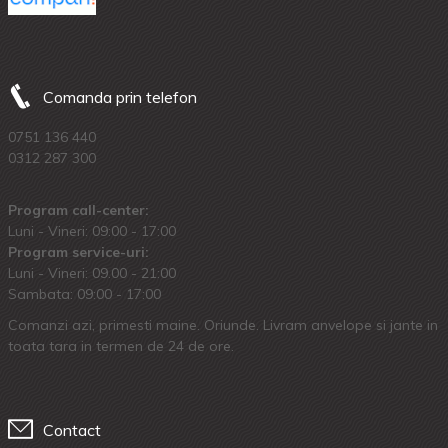
Comanda prin telefon
0751 136 440
0312 287 300
Program call-center:
Luni - Vineri: 09:00 - 17:00
Program service-uri:
Luni - Vineri: 09.00 - 21:00
Sambata: 09:00 - 17:00
Comanzi azi, primesti maine. Oriunde. Livram anvelope si jante in
toata tara in termen de 24 de ore.
Contact