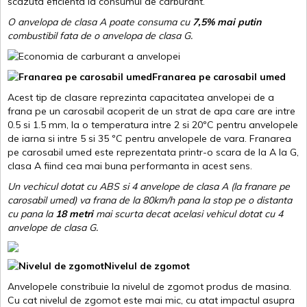
scazuta eficienta la consumul de carburant.
O anvelopa de clasa A poate consuma cu
7,5% mai putin
combustibil fata de o anvelopa de clasa G.
Franarea pe carosabil umed
Acest tip de clasare reprezinta capacitatea anvelopei de a
frana pe un carosabil acoperit de un strat de apa care are intre
0.5 si 1.5 mm, la o temperatura intre 2 si 20ºC pentru anvelopele
de iarna si intre 5 si 35 ºC pentru anvelopele de vara. Franarea
pe carosabil umed este reprezentata printr-o scara de la A la G,
clasa A fiind cea mai buna performanta in acest sens.
Un vechicul dotat cu ABS si 4 anvelope de clasa A (la franare pe
carosabil umed) va frana de la 80km/h pana la stop pe o distanta
cu pana la
18 metri
mai scurta decat acelasi vehicul dotat cu 4
anvelope de clasa G
.
Nivelul de zgomot
Anvelopele constribuie la nivelul de zgomot produs de masina.
Cu cat nivelul de zgomot este mai mic, cu atat impactul asupra