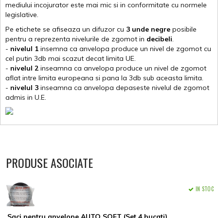
mediului incojurator este mai mic si in conformitate cu normele
legislative.
Pe etichete se afiseaza un difuzor cu
3 unde negre
posibile
pentru a reprezenta nivelurile de zgomot in
decibeli
.
-
nivelul 1
insemna ca anvelopa produce un nivel de zgomot cu
cel putin 3db mai scazut decat limita UE.
-
nivelul 2
inseamna ca anvelopa produce un nivel de zgomot
aflat intre limita europeana si pana la 3db sub aceasta limita.
-
nivelul 3
inseamna ca anvelopa depaseste nivelul de zgomot
admis in U.E.
PRODUSE ASOCIATE
IN STOC
Saci pentru anvelope AUTO SOFT (Set 4 bucati)