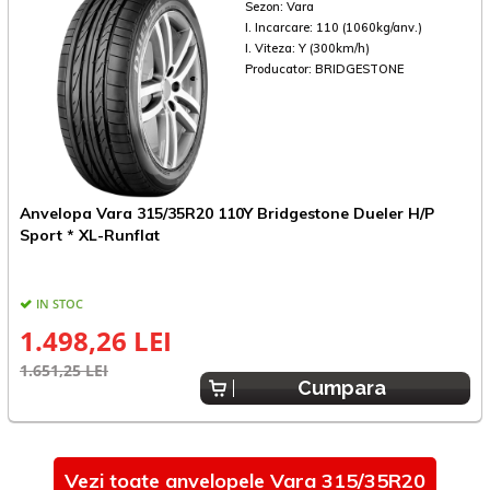
Sezon:
Vara
I. Incarcare:
110 (1060kg/anv.)
I. Viteza:
Y (300km/h)
Producator:
BRIDGESTONE
Anvelopa Vara 315/35R20 110Y Bridgestone Dueler H/P
A
Sport * XL-Runflat
IN STOC
1.498,26 LEI
1.651,25 LEI
1
Cumpara
Vezi toate anvelopele Vara 315/35R20