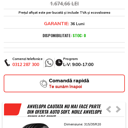
1.674,66 LEI
Prețul afișat este per bucată și include TVA și ecovaloarea
GARANTIE:
36 Luni
DISPONIBILITATE:
STOC: 0
Comenzi telefonice
Program
0312 287 300
L-V: 9:00-17:00
Comandă rapidă
Te sunăm înapoi
ANVELOPA CAUTATA NU MAI FACE PARTE
DIN OFERTA AUTO SOFT. NOILE ANVELOPE
SIMILARE SUNT
Dimensiune:
315/35R20