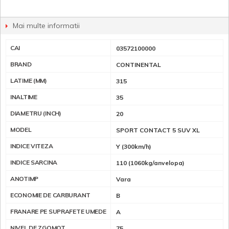
Mai multe informatii
CAI
03572100000
BRAND
CONTINENTAL
LATIME (MM)
315
INALTIME
35
DIAMETRU (INCH)
20
MODEL
SPORT CONTACT 5 SUV XL
INDICE VITEZA
Y (300km/h)
INDICE SARCINA
110 (1060kg/anvelopa)
ANOTIMP
Vara
ECONOMIE DE CARBURANT
B
FRANARE PE SUPRAFETE UMEDE
A
NIVEL DE ZGOMOT
75