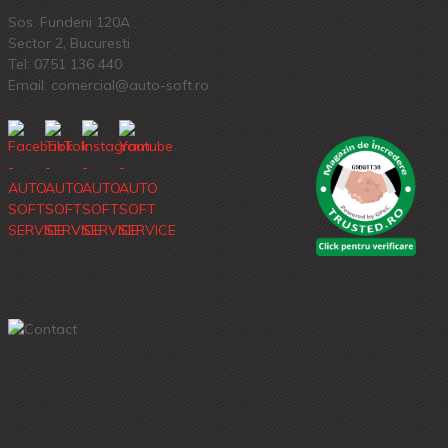
Sos. Fundeni 120A
Sector 2, Bucuresti
Tel:
0751 136 440
Email: comercial@auto-soft.ro