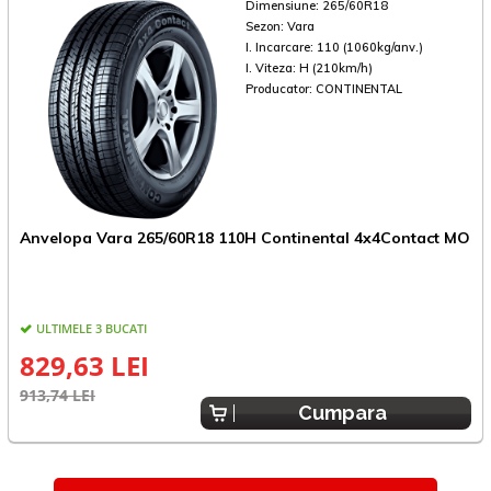
Dimensiune:
265/60R18
Sezon:
Vara
I. Incarcare:
110 (1060kg/anv.)
I. Viteza:
H (210km/h)
Producator:
CONTINENTAL
Anvelopa Vara 265/60R18 110H Continental 4x4Contact MO
A
ULTIMELE 3 BUCATI
829,63 LEI
913,74 LEI
6
Cumpara