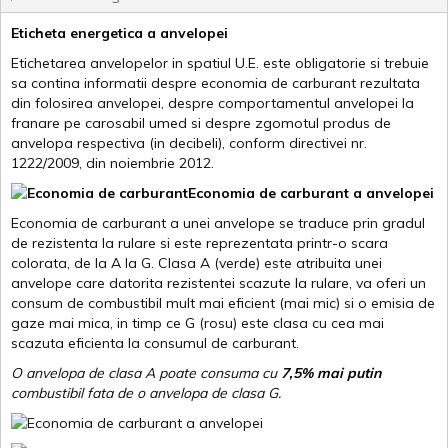
Eticheta energetica a anvelopei
Etichetarea anvelopelor in spatiul U.E. este obligatorie si trebuie
sa contina informatii despre economia de carburant rezultata
din folosirea anvelopei, despre comportamentul anvelopei la
franare pe carosabil umed si despre zgomotul produs de
anvelopa respectiva (in decibeli), conform directivei nr.
1222/2009, din noiembrie 2012.
Economia de carburant a anvelopei
Economia de carburant a unei anvelope se traduce prin gradul
de rezistenta la rulare si este reprezentata printr-o scara
colorata, de la A la G. Clasa A (verde) este atribuita unei
anvelope care datorita rezistentei scazute la rulare, va oferi un
consum de combustibil mult mai eficient (mai mic) si o emisia de
gaze mai mica, in timp ce G (rosu) este clasa cu cea mai
scazuta eficienta la consumul de carburant.
O anvelopa de clasa A poate consuma cu
7,5% mai putin
combustibil fata de o anvelopa de clasa G.