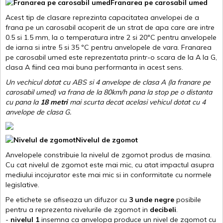
Franarea pe carosabil umed
Acest tip de clasare reprezinta capacitatea anvelopei de a
frana pe un carosabil acoperit de un strat de apa care are intre
0.5 si 1.5 mm, la o temperatura intre 2 si 20ºC pentru anvelopele
de iarna si intre 5 si 35 ºC pentru anvelopele de vara. Franarea
pe carosabil umed este reprezentata printr-o scara de la A la G,
clasa A fiind cea mai buna performanta in acest sens.
Un vechicul dotat cu ABS si 4 anvelope de clasa A (la franare pe
carosabil umed) va frana de la 80km/h pana la stop pe o distanta
cu pana la
18 metri
mai scurta decat acelasi vehicul dotat cu 4
anvelope de clasa G
.
Nivelul de zgomot
Anvelopele constribuie la nivelul de zgomot produs de masina.
Cu cat nivelul de zgomot este mai mic, cu atat impactul asupra
mediului incojurator este mai mic si in conformitate cu normele
legislative.
Pe etichete se afiseaza un difuzor cu
3 unde negre
posibile
pentru a reprezenta nivelurile de zgomot in
decibeli
.
-
nivelul 1
insemna ca anvelopa produce un nivel de zgomot cu