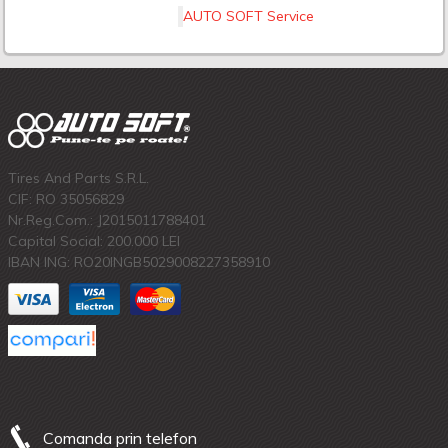
AUTO SOFT Service
Tires And Parts S.R.L.
CIF: RO 35056829
Nr.Reg.Com.: J2015011788401
Capital Social: 200.000 LEI
IBAN ING: RO20INGB5029008227358910
Comanda prin telefon