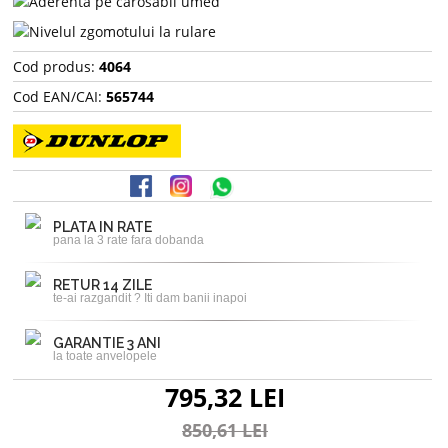
Cod produs:
4064
Cod EAN/CAI:
565744
PLATA IN RATE
pana la 3 rate fara dobanda
RETUR 14 ZILE
te-ai razgandit ? Iti dam banii inapoi
GARANTIE 3 ANI
la toate anvelopele
795,32 LEI
850,61 LEI